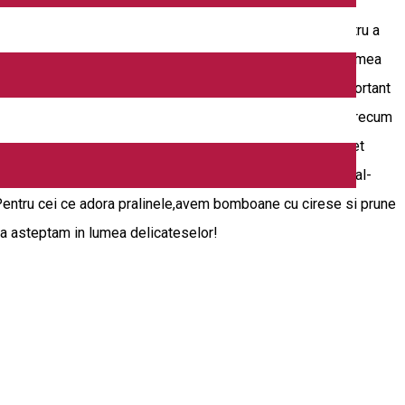
spre cafea, ceaiuri, ciocolata belgiana si alte delicii. Pentru a
teta traditionala,o sa le aflati pe loc de la ghidul dvs,in lumea
0% organic, ce poarta numele muntelui biblic, cel mai important
eaiuri marca "MORNING FLAVOUR" importate direct din tari precum
fat complet va mai oferim o gama variata de dulciuri, serbet
 diverse sortimente de ciocolata artizanala prelucrata manual-
.Pentru cei ce adora pralinele,avem bomboane cu cirese si prune
. Va asteptam in lumea delicateselor!