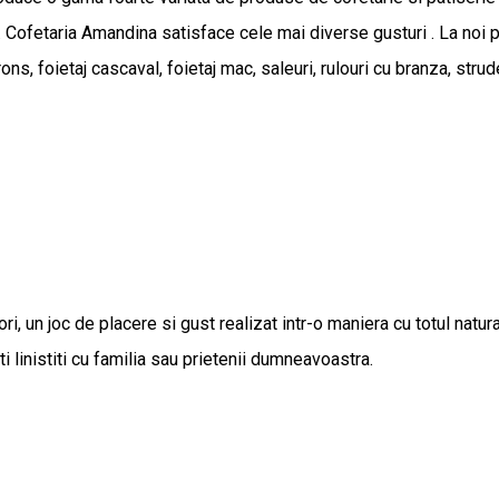
Cofetaria Amandina satisface cele mai diverse gusturi . La noi poti 
ns, foietaj cascaval, foietaj mac, saleuri, rulouri cu branza, stru
i, un joc de placere si gust realizat intr-o maniera cu totul natu
i linistiti cu familia sau prietenii dumneavoastra.