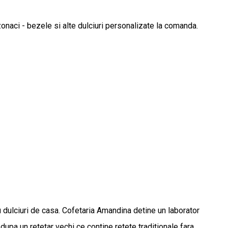
ozonaci - bezele si alte dulciuri personalizate la comanda.
au dulciuri de casa. Cofetaria Amandina detine un laborator
dupa un retetar vechi ce contine retete traditionale fara