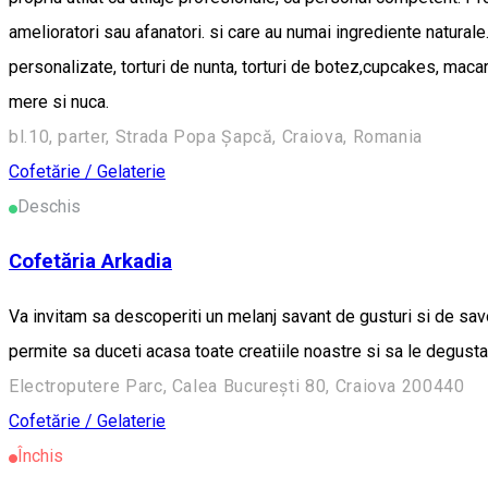
amelioratori sau afanatori. si care au numai ingrediente naturale. 
personalizate, torturi de nunta, torturi de botez,cupcakes, macaro
mere si nuca.
bl.10, parter, Strada Popa Șapcă, Craiova, Romania
Cofetărie / Gelaterie
Deschis
Cofetăria Arkadia
Va invitam sa descoperiti un melanj savant de gusturi si de savor
permite sa duceti acasa toate creatiile noastre si sa le degustat
Electroputere Parc, Calea București 80, Craiova 200440
Cofetărie / Gelaterie
Închis