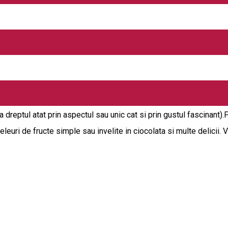
t de lume, unde timpul se masoara altfel, in istorie si istorisiri de
rice de cupru in diverse marimi, iar secretele pregatirii ei dupa re
 Armenesc "ARARAT"(7 varietati), un coniac deosebit de rafinat,10
eaiuri,am ales peste 15 sortimente din cele mai bune si aromate c
 si beneficii fantastice asupra organismului nostru! Pentru un ras
na cu si fara zahar- Caffe Tasse, trufe de ciocolata frantuzesti ,
reptul atat prin aspectul sau unic cat si prin gustul fascinant)
, jeleuri de fructe simple sau invelite in ciocolata si multe delicii