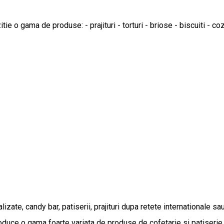
ie o gama de produse: - prajituri - torturi - briose - biscuiti - c
izate, candy bar, patiserii, prajituri dupa retete internationale s
roduce o gama foarte variata de produse de cofetarie si patiserie 