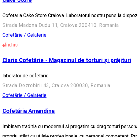
Cofetaria Cake Store Craiova. Laboratorul nostru pune la dispozit
Strada Madona Dudu 11, Craiova 200410, Romania
Cofetărie / Gelaterie
Închis
Claris Cofetărie - Magazinul de torturi și prăjituri
laborator de cofetarie
Strada Dezrobirii 43, Craiova 200030, Romania
Cofetărie / Gelaterie
Cofetăria Amandina
Imbinam traditia cu modernul si pregatim cu drag torturi personal
propriu utilat cu utilaje profesionale, cu personal competent. P