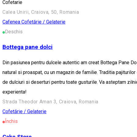
Cofetarie
Calea Unirii, Craiova, 50, Romania
Cafenea
Cofetărie / Gelaterie
Deschis
Bottega pane dolci
Din pasiunea pentru dulcele autentic am creat Bottega Pane Dol
natural si proaspat, cu un magazin de familie. Traditia pajiturilo
de dulciuri si deserturi pentru toate gusturile. Va asteptam ziln
experienta!
Strada Theodor Aman 3, Craiova, Romania
Cofetărie / Gelaterie
Închis
Cake Store