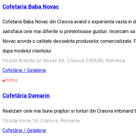
Cofetaria Baba Novac
Cofetaria Baba Novac din Craiova avand o experienta vasta in dome
satisfaca cele mai diferite si pretentioase gusturi. Incercam sa
Novac acorda o calitate deosebita produselor comercializate. Putet
dupa modelul clientului
Strada Brazda lui Novac 66, Craiova 200690, România
Cofetărie / Gelaterie
Închis
Cofetăria Damarin
Realizam cele mai bune prajituri si torturi din Craiova imbinand
Strada Horia 16, Craiova, Romania
Cofetărie / Gelaterie