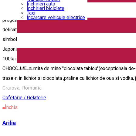
Închirieri auto
Închirieri biciclete
Cand ajungi la "Anya's Delicatese", e ca si cum ai pasi intr-un col
Taxi
Încărcare vehicule electrice
pregati o cafea de exceptie la ibric, in magazinul nostru gasiti ib
delicateselor! Alaturi de o cafea adevarata, va oferim Coniacul
simbol al culturii si identitatii armene. Pentru iubitorii de c
Japonia, China, Africa, Argentina si Brazilia, cu o savoare unica
100% natural pregatit dupa reteta traditionala , ciocolata belgia
English
CHOCO ME, numita de mine "ciocolata tablou"(exceptionala de-a d
trase-n in lichior si ciocolata ,praline cu lichior de oua si vodka
Craiova, Romania
Cofetărie / Gelaterie
Închis
Arilia