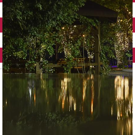
Închirieri auto
Închirieri biciclete
Taxi
Încărcare vehicule electrice
English