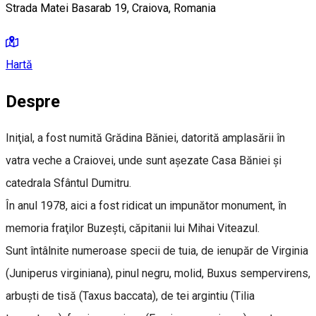
Strada Matei Basarab 19, Craiova, Romania
Hartă
Despre
Iniţial, a fost numită Grădina Băniei, datorită amplasării în
vatra veche a Craiovei, unde sunt aşezate Casa Băniei şi
catedrala Sfântul Dumitru.
În anul 1978, aici a fost ridicat un impunător monument, în
memoria fraţilor Buzeşti, căpitanii lui Mihai Viteazul.
Sunt întâlnite numeroase specii de tuia, de ienupăr de Virginia
(Juniperus virginiana), pinul negru, molid, Buxus sempervirens,
arbuşti de tisă (Taxus baccata), de tei argintiu (Tilia