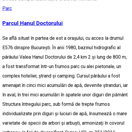
Parc
Parcul Hanul Doctorului
Se află situat în partea de est a oraşului, cu acces la drumul
E576 dinspre Bucureşti. În anii 1980, bazinul hidrografic al
pârâului Valea Hanul Doctorului de 2,4 km 2 şi lung de 800 m,
a fost transformat într-un frumos parc cu alei pietonale, un
complex hotelier, ştrand şi camping. Cursul pârâului a fost
amenajat în cinci mici acumulări de apă, devenite ştranduri, iar
în aval, în trei mici acumulări în spatele unor diguri din pământ.
Structura întregului parc, sub formă de trepte frumos
individualizate prin diguri şi luciuri de apă, însumează o mare
varietate de specii de arbori şi arbuşti, armonizaţi în covorul