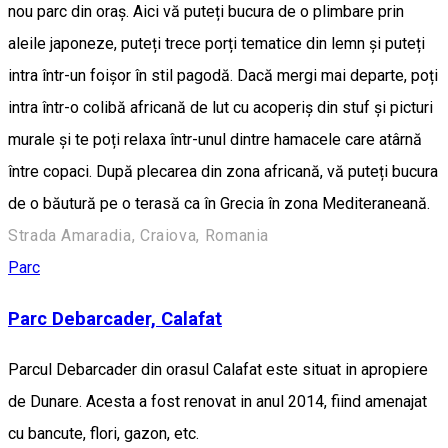
nou parc din oraș. Aici vă puteți bucura de o plimbare prin
aleile japoneze, puteți trece porți tematice din lemn și puteți
intra într-un foișor în stil pagodă. Dacă mergi mai departe, poți
intra într-o colibă africană de lut cu acoperiș din stuf și picturi
murale și te poți relaxa într-unul dintre hamacele care atârnă
între copaci. După plecarea din zona africană, vă puteți bucura
de o băutură pe o terasă ca în Grecia în zona Mediteraneană.
Strada Amaradia, Craiova, Romania
Parc
Parc Debarcader, Calafat
Parcul Debarcader din orasul Calafat este situat in apropiere
de Dunare. Acesta a fost renovat in anul 2014, fiind amenajat
cu bancute, flori, gazon, etc.