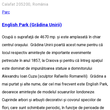
Calafat 205200, România
Parc
English Park (Grădina Unirii)
Ocupă o suprafaţă de 4670 mp. şi este amplasată în chiar
centrul oraşului. Grădina Unirii poartă acest nume pentru că
locul respectiv aminteşte de importante evenimente
petrecute în anul 1857, la Craiova şi pentru că întreg spaţiul
este dominat de impunătoarea statuie a domnitorului
Alexandru Ioan Cuza (sculptor Rafaello Romanelli). Grădina a
mai purtat şi alte nume, dar cel mai frecvent este English Park,
deoarece aminteşte de modelul scuarurilor londoneze.
Cuprinde arbori şi arbuşti decorativi şi covorul speciilor de
flori, care sunt schimbate periodic, în funcţie de perioada de