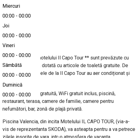
Miercuri
00:00
-
00:00
0251 406 685
Joi
00:00
-
00:00
Despre
Vineri
00:00
-
00:00
Toate camerele motelului Il Capo Tour ** sunt prevăzute cu
Sâmbătă
TV și baie privată, dotată cu articole de toaletă gratuite. De
asemenea, camerele de la Il Capo Tour au aer condiționat și
00:00
-
00:00
birou.
Duminică
Facilitati: parcare gratuită, WiFi gratuit inclus, piscină,
00:00
-
00:00
restaurant, terasa, camere de familie, camere pentru
nefumători, bar, zonă de plajă privată.
Piscina Valencia, din incita Motelului IL CAPO TOUR, (via-a-
vis de reprezentanta SKODA), va asteapta pentru a va petrece
zilele insorite de vara, intr-o atmosfera de vacanta.