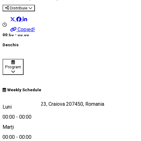
Distribuie
Copied!
00:00 - 00:00
Deschis
Program
Weekly Schedule
Calea București 123, Craiova 207450, Romania
Luni
00:00
-
00:00
Marți
Hartă
00:00
-
00:00