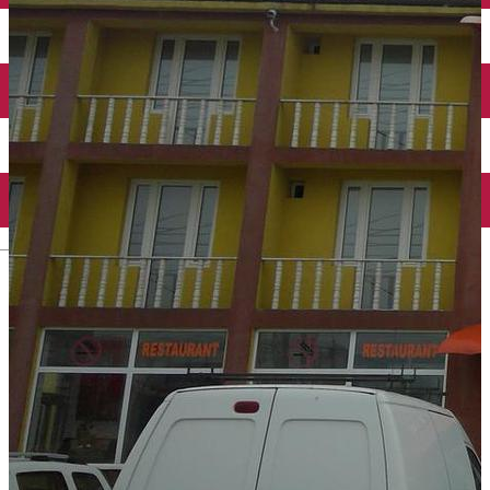
Închirieri auto
Închirieri biciclete
Taxi
Încărcare vehicule electrice
English