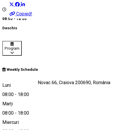
Copied!
08:00 - 18:00
Deschis
Program
Weekly Schedule
Strada Brazda lui Novac 66, Craiova 200690, România
Luni
08:00
-
18:00
Marți
Hartă
08:00
-
18:00
Miercuri