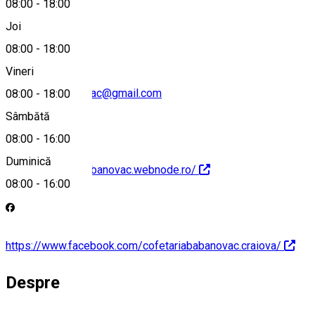
08:00
-
18:00
+40 075102992
Joi
08:00
-
18:00
Vineri
cofetariababanovac@gmail.com
08:00
-
18:00
Sâmbătă
08:00
-
16:00
Duminică
http://cofetariababanovac.webnode.ro/
08:00
-
16:00
https://www.facebook.com/cofetariababanovac.craiova/
Despre