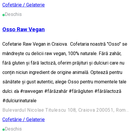
Cofetărie / Gelaterie
Deschis
Osso Raw Vegan
Cofetarie Raw Vegan in Craiova. Cofetaria noastră "Osso" se
mândrește cu delicii raw vegan, 100% naturale. Fără zahăr,
fără gluten și fără lactoză, oferim prăjituri și dulciuri care nu
conțin niciun ingredient de origine animală. Optează pentru
sănătate și gust autentic, alege Osso pentru momentele tale
dulci. 🍰 #rawvegan #fărăzahăr #fărăgluten #fărălactoză
#dulciurinaturale
Bulevardul Nicolae Titulescu 108, Craiova 200051, România
Cofetărie / Gelaterie
Deschis