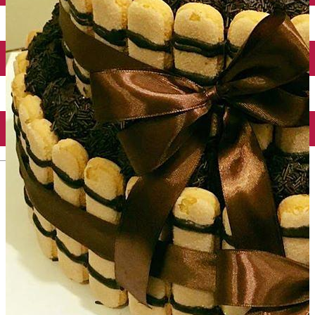
Închirieri auto
Închirieri biciclete
Taxi
Încărcare vehicule electrice
English