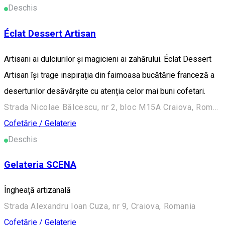
Deschis
Éclat Dessert Artisan
Artisani ai dulciurilor și magicieni ai zahărului. Éclat Dessert
Artisan își trage inspirația din faimoasa bucătărie franceză a
deserturilor desăvârșite cu atenția celor mai buni cofetari.
Strada Nicolae Bălcescu, nr 2, bloc M15A Craiova, Romania
Cofetărie / Gelaterie
Deschis
Gelateria SCENA
Îngheață artizanală
Strada Alexandru Ioan Cuza, nr 9, Craiova, Romania
Cofetărie / Gelaterie