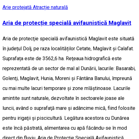
Arie protejată
Atracție naturală
Aria de protecție specială avifaunistică Maglavit
Aria de protecţie specială avifaunistică Maglavit este situată
în județul Dolj, pe raza localităților Cetate, Maglavit şi Calafat.
Suprafața este de 3562,6 ha. Reţeaua hidrografică este
reprezentată de un sector de mal al Dunării, lacurile: Basarabi,
Golenţi, Maglavit, Hunia, Moreni şi Fântâna Banului, împreună
cu mai multe lacuri temporare şi zone mlăştinoase. Lacurile
amintite sunt naturale, dezvoltate în sectoarele joase ale
luncii, având o suprafaţă mare şi adâncime mică, fiind folosite
pentru irigaţii şi piscicultură. Legătura acestora cu Dunărea
este încă păstrată, alimentarea cu apă făcându-se în mod
direct din fluviu. Aria de Protecţie Specială Avifaunistică