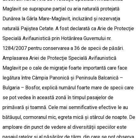
Maglavit se suprapune parțial cu aria naturală protejată
Dunărea la Gârla Mare-Maglavit, incluzând şi rezervaţia
naturală Pajiştea Cetate. A fost declarată ca Arie de Protecţie
Specială Avifaunistică prin Hotărârea Guvernului nr.
1284/2007 pentru conservarea a 36 de specii de păsări.
Amplasarea Ariei de Protecţie Specială Avifaunistică
Maglavit pe o cale de migraţie foarte importantă care face
legătura între Câmpia Panonică şi Peninsula Balcanică –
Bulgaria – Bosfor, explică numărul foarte mare de specii care
se pot vedea în această zonă în timpul pasajelor de
primăvară şi toamnă. Cele mai semnificative efective le au
bătăuşul, cormoranul mic, egreta mică şi stârcul de noapte. De
amploare din punct de vedere al diversităţii speciilor este
pasajul raţelor şi al păsărilor de ţărm, din care se pot observa