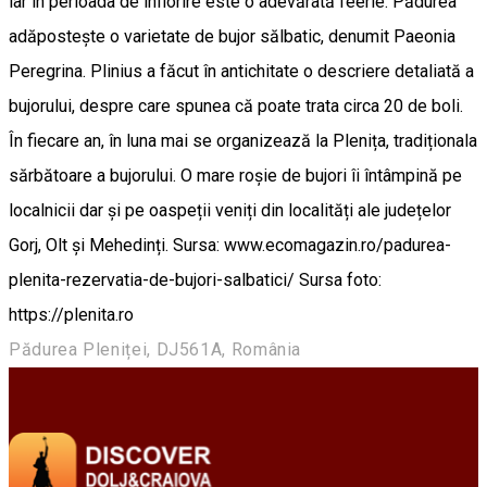
iar în perioada de înflorire este o adevărată feerie. Pădurea
adăpostește o varietate de bujor sălbatic, denumit Paeonia
Peregrina. Plinius a făcut în antichitate o descriere detaliată a
bujorului, despre care spunea că poate trata circa 20 de boli.
În fiecare an, în luna mai se organizează la Plenița, tradiționala
sărbătoare a bujorului. O mare roșie de bujori îi întâmpină pe
localnicii dar și pe oaspeții veniți din localități ale județelor
Gorj, Olt și Mehedinți. Sursa: www.ecomagazin.ro/padurea-
plenita-rezervatia-de-bujori-salbatici/ Sursa foto:
https://plenita.ro
Pădurea Pleniței, DJ561A, România