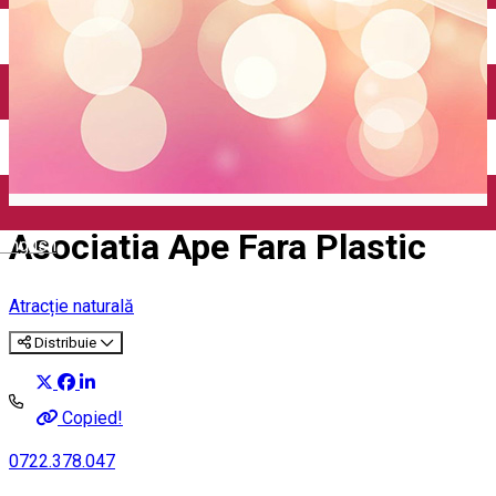
Închirieri auto
Închirieri biciclete
Taxi
Încărcare vehicule electrice
Asociatia Ape Fara Plastic
English
Atracție naturală
Distribuie
Copied!
0722.378.047