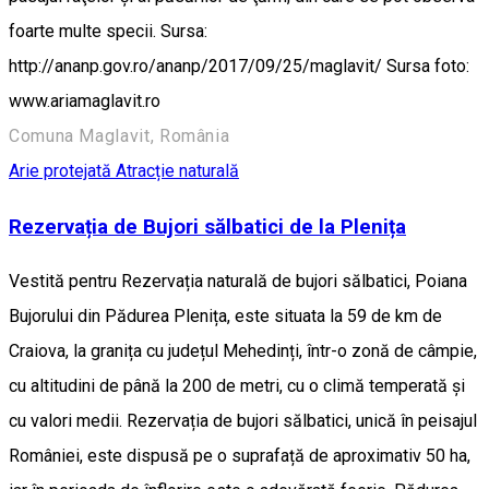
foarte multe specii. Sursa:
http://ananp.gov.ro/ananp/2017/09/25/maglavit/ Sursa foto:
www.ariamaglavit.ro
Comuna Maglavit, România
Arie protejată
Atracție naturală
Rezervația de Bujori sălbatici de la Plenița
Vestită pentru Rezervația naturală de bujori sălbatici, Poiana
Bujorului din Pădurea Plenița, este situata la 59 de km de
Craiova, la granița cu județul Mehedinți, într-o zonă de câmpie,
cu altitudini de până la 200 de metri, cu o climă temperată și
cu valori medii. Rezervația de bujori sălbatici, unică în peisajul
României, este dispusă pe o suprafață de aproximativ 50 ha,