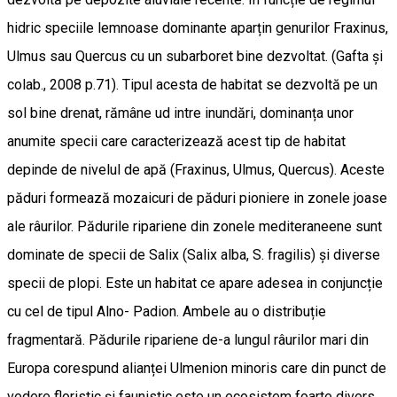
hidric speciile lemnoase dominante aparțin genurilor Fraxinus,
Ulmus sau Quercus cu un subarboret bine dezvoltat. (Gafta și
colab., 2008 p.71). Tipul acesta de habitat se dezvoltă pe un
sol bine drenat, rămâne ud intre inundări, dominanța unor
anumite specii care caracterizează acest tip de habitat
depinde de nivelul de apă (Fraxinus, Ulmus, Quercus). Aceste
păduri formează mozaicuri de păduri pioniere in zonele joase
ale râurilor. Pădurile ripariene din zonele mediteraneene sunt
dominate de specii de Salix (Salix alba, S. fragilis) și diverse
specii de plopi. Este un habitat ce apare adesea in conjuncție
cu cel de tipul Alno- Padion. Ambele au o distribuție
fragmentară. Pădurile ripariene de-a lungul râurilor mari din
Europa corespund alianței Ulmenion minoris care din punct de
vedere floristic și faunistic este un ecosistem foarte divers.