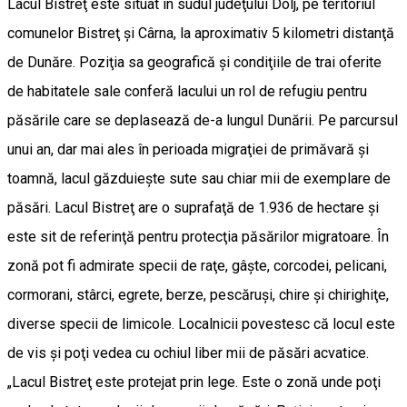
Lacul Bistreţ este situat în sudul judeţului Dolj, pe teritoriul
comunelor Bistreţ şi Cârna, la aproximativ 5 kilometri distanţă
de Dunăre. Poziţia sa geografică şi condiţiile de trai oferite
de habitatele sale conferă lacului un rol de refugiu pentru
păsările care se deplasează de-a lungul Dunării. Pe parcursul
unui an, dar mai ales în perioada migraţiei de primăvară şi
toamnă, lacul găzduieşte sute sau chiar mii de exemplare de
păsări. Lacul Bistreţ are o suprafaţă de 1.936 de hectare şi
este sit de referinţă pentru protecţia păsărilor migratoare. În
zonă pot fi admirate specii de raţe, gâşte, corcodei, pelicani,
cormorani, stârci, egrete, berze, pescăruşi, chire şi chirighiţe,
diverse specii de limicole. Localnicii povestesc că locul este
de vis şi poţi vedea cu ochiul liber mii de păsări acvatice.
„Lacul Bistreţ este protejat prin lege. Este o zonă unde poţi