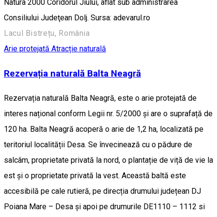
Natura 2000 Coridorul Jiului, aflat sub administrarea
Consiliului Judeţean Dolj. Sursa: adevarul.ro
Lacul Bistrețu, România
Arie protejată
Atracție naturală
Rezervația naturală Balta Neagră
Rezervația naturală Balta Neagră, este o arie protejată de
interes național conform Legii nr. 5/2000 și are o suprafață de
120 ha. Balta Neagră acoperă o arie de 1,2 ha, localizată pe
teritoriul localității Desa. Se învecinează cu o pădure de
salcâm, proprietate privată la nord, o plantație de viță de vie la
est și o proprietate privată la vest. Această baltă este
accesibilă pe cale rutieră, pe direcția drumului județean DJ
Poiana Mare – Desa și apoi pe drumurile DE1110 – 1112 si