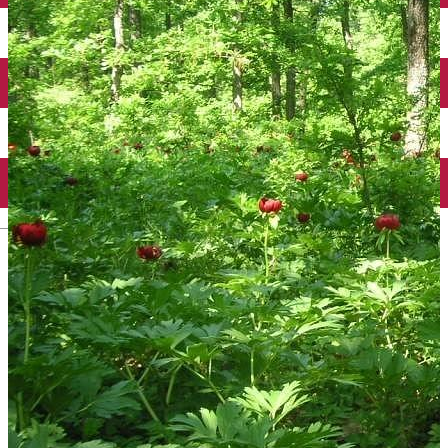
Închirieri auto
Închirieri biciclete
Taxi
Încărcare vehicule electrice
English