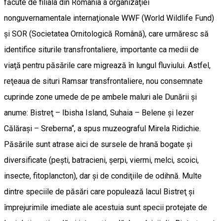
făcute de filiala din România a organizaţiei
nonguvernamentale internaţionale WWF (World Wildlife Fund)
şi SOR (Societatea Ornitologică Română), care urmăresc să
identifice siturile transfrontaliere, importante ca medii de
viaţă pentru păsările care migrează în lungul fluviului. Astfel,
reţeaua de situri Ramsar transfrontaliere, nou consemnate
cuprinde zone umede de pe ambele maluri ale Dunării şi
anume: Bistreţ – Ibisha Island, Suhaia – Belene şi Iezer
Călăraşi – Sreberna“, a spus muzeograful Mirela Ridichie.
Păsările sunt atrase aici de sursele de hrană bogate şi
diversificate (peşti, batracieni, şerpi, viermi, melci, scoici,
insecte, fitoplancton), dar şi de condiţiile de odihnă. Multe
dintre speciile de păsări care populează lacul Bistreţ şi
împrejurimile imediate ale acestuia sunt specii protejate de