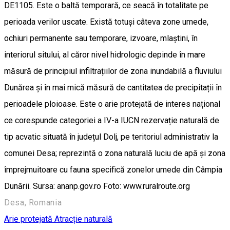
DE1105. Este o baltă temporară, ce seacă în totalitate pe
perioada verilor uscate. Există totuși câteva zone umede,
ochiuri permanente sau temporare, izvoare, mlaștini, în
interiorul sitului, al căror nivel hidrologic depinde în mare
măsură de principiul infiltrațiilor de zona inundabilă a fluviului
Dunărea și în mai mică măsură de cantitatea de precipitații în
perioadele ploioase. Este o arie protejată de interes național
ce corespunde categoriei a IV-a IUCN rezervație naturală de
tip acvatic situată în județul Dolj, pe teritoriul administrativ la
comunei Desa; reprezintă o zona naturală luciu de apă și zona
împrejmuitoare cu fauna specifică zonelor umede din Câmpia
Dunării. Sursa: ananp.gov.ro Foto: www.ruralroute.org
Desa, Romania
Arie protejată
Atracție naturală