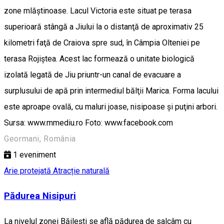
zone mlăştinoase. Lacul Victoria este situat pe terasa
superioară stângă a Jiului la o distanţă de aproximativ 25
kilometri faţă de Craiova spre sud, în Câmpia Olteniei pe
terasa Rojiştea. Acest lac formează o unitate biologică
izolată legată de Jiu priuntr-un canal de evacuare a
surplusului de apă prin intermediul bălţii Marica. Forma lacului
este aproape ovală, cu maluri joase, nisipoase şi puţini arbori.
Sursa: www.mmediu.ro Foto: www.facebook.com
Geormani, România
1
eveniment
Arie protejată
Atracție naturală
Pădurea Nisipuri
La nivelul zonei Băileşti se află pădurea de salcâm cu