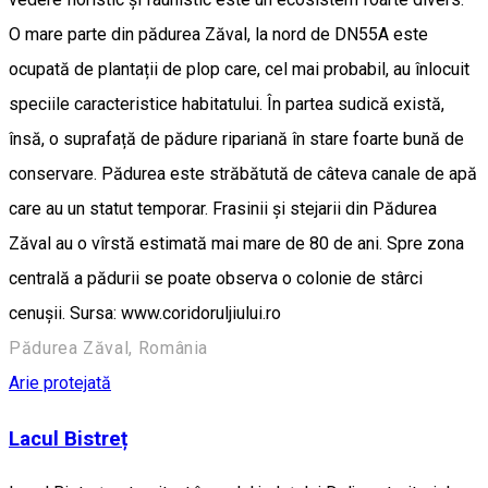
O mare parte din pădurea Zăval, la nord de DN55A este
ocupată de plantații de plop care, cel mai probabil, au înlocuit
speciile caracteristice habitatului. În partea sudică există,
însă, o suprafață de pădure ripariană în stare foarte bună de
conservare. Pădurea este străbătută de câteva canale de apă
care au un statut temporar. Frasinii și stejarii din Pădurea
Zăval au o vîrstă estimată mai mare de 80 de ani. Spre zona
centrală a pădurii se poate observa o colonie de stârci
cenușii. Sursa: www.coridoruljiului.ro
Pădurea Zăval, România
Arie protejată
Lacul Bistreț