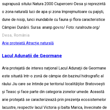
suprapusă sitului Natura 2000 Ciuperceni-Desa și reprezintă
o zona naturală luci de apa și zona împrejmuitoare cu pajiști,
dune de nisip, lunci inundabile cu fauna și flora caracteristice
Câmpiei Dunării. Sursa: ananp.gov.ro/ Foto: ruralroute.org/
Desa, România
Arie protejată
Atracție naturală
Lacul Adunații de Geormane
Aria protejată de interes naţional Lacul Adunaţii de Geormane
este situată într-o zonă de câmpie din bazinul hidrografic al
râului Jiu care se întinde pe teritoriul localităţilor Bratovoeşti
şi Teasc şi face parte din categoria zonelor umede. Această
arie protejată se caracterizează prin prezenţa ecosistemelor
lacustre, respectiv lacul Victoria şi balta Marica, învecinate de