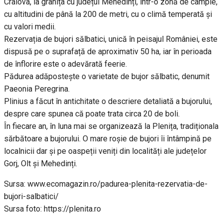
Craiova, la granița cu județul Mehedinți, într-o zonă de câmpie,
cu altitudini de până la 200 de metri, cu o climă temperată și
cu valori medii.
Rezervația de bujori sălbatici, unică în peisajul României, este
dispusă pe o suprafață de aproximativ 50 ha, iar în perioada
de înflorire este o adevărată feerie.
Pădurea adăpostește o varietate de bujor sălbatic, denumit
Paeonia Peregrina.
Plinius a făcut în antichitate o descriere detaliată a bujorului,
despre care spunea că poate trata circa 20 de boli.
În fiecare an, în luna mai se organizează la Plenița, tradiționala
sărbătoare a bujorului. O mare roșie de bujori îi întâmpină pe
localnicii dar și pe oaspeții veniți din localități ale județelor
Gorj, Olt și Mehedinți.
Sursa: www.ecomagazin.ro/padurea-plenita-rezervatia-de-
bujori-salbatici/
Sursa foto: https://plenita.ro