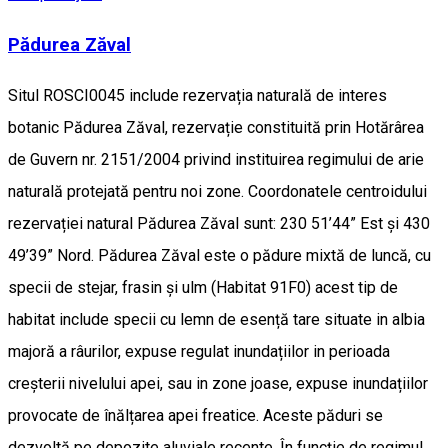
Pădurea Zăval
Situl ROSCI0045 include rezervația naturală de interes
botanic Pădurea Zăval, rezervație constituită prin Hotărârea
de Guvern nr. 2151/2004 privind instituirea regimului de arie
naturală protejată pentru noi zone. Coordonatele centroidului
rezervației natural Pădurea Zăval sunt: 230 51’44” Est și 430
49’39” Nord. Pădurea Zăval este o pădure mixtă de luncă, cu
specii de stejar, frasin și ulm (Habitat 91F0) acest tip de
habitat include specii cu lemn de esență tare situate in albia
majoră a râurilor, expuse regulat inundațiilor in perioada
creșterii nivelului apei, sau in zone joase, expuse inundațiilor
provocate de înălțarea apei freatice. Aceste păduri se
dezvoltă pe depozite aluviale recente. În funcție de regimul