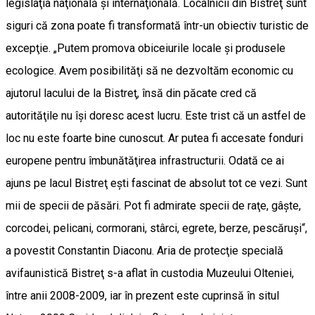
legislaţia naţională şi internaţională. Localnicii din Bistreţ sunt
siguri că zona poate fi transformată într-un obiectiv turistic de
excepţie. „Putem promova obiceiurile locale şi produsele
ecologice. Avem posibilităţi să ne dezvoltăm economic cu
ajutorul lacului de la Bistreţ, însă din păcate cred că
autorităţile nu îşi doresc acest lucru. Este trist că un astfel de
loc nu este foarte bine cunoscut. Ar putea fi accesate fonduri
europene pentru îmbunătăţirea infrastructurii. Odată ce ai
ajuns pe lacul Bistreţ eşti fascinat de absolut tot ce vezi. Sunt
mii de specii de păsări. Pot fi admirate specii de raţe, gâşte,
corcodei, pelicani, cormorani, stârci, egrete, berze, pescăruşi“,
a povestit Constantin Diaconu. Aria de protecţie specială
avifaunistică Bistreţ s-a aflat în custodia Muzeului Olteniei,
între anii 2008-2009, iar în prezent este cuprinsă în situl