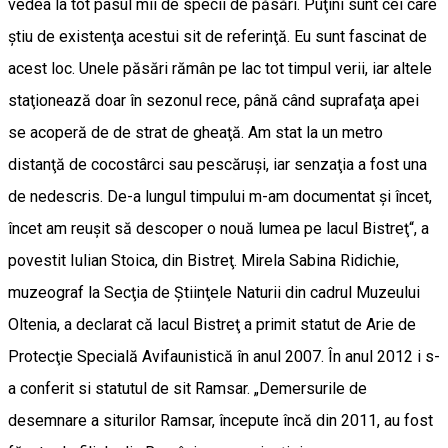
vedea la tot pasul mii de specii de păsări. Puţini sunt cei care
ştiu de existenţa acestui sit de referinţă. Eu sunt fascinat de
acest loc. Unele păsări rămân pe lac tot timpul verii, iar altele
staţionează doar în sezonul rece, până când suprafaţa apei
se acoperă de de strat de gheaţă. Am stat la un metro
distanţă de cocostârci sau pescăruşi, iar senzaţia a fost una
de nedescris. De-a lungul timpului m-am documentat şi încet,
încet am reuşit să descoper o nouă lumea pe lacul Bistreţ“, a
povestit Iulian Stoica, din Bistreţ. Mirela Sabina Ridichie,
muzeograf la Secţia de Ştiinţele Naturii din cadrul Muzeului
Oltenia, a declarat că lacul Bistreţ a primit statut de Arie de
Protecţie Specială Avifaunistică în anul 2007. În anul 2012 i s-
a conferit si statutul de sit Ramsar. „Demersurile de
desemnare a siturilor Ramsar, începute încă din 2011, au fost