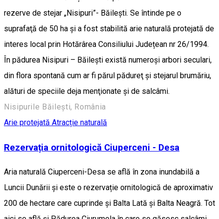
rezerve de stejar „Nisipuri”- Băileşti. Se întinde pe o
suprafaţă de 50 ha și a fost stabilită arie naturală protejată de
interes local prin Hotărârea Consiliului Județean nr 26/1994.
În pădurea Nisipuri – Băileşti există numeroşi arbori seculari,
din flora spontană cum ar fi părul pădureţ şi stejarul brumăriu,
alături de speciile deja menţionate şi de salcâmi.
Nisipurile Băilești, România
Arie protejată
Atracție naturală
Rezervația ornitologică Ciuperceni - Desa
Aria naturală Ciuperceni-Desa se află în zona inundabilă a
Luncii Dunării și este o rezervație ornitologică de aproximativ
200 de hectare care cuprinde și Balta Lată și Balta Neagră. Tot
aici se află și Pădurea Ciurumela în care se găsesc salcâmi