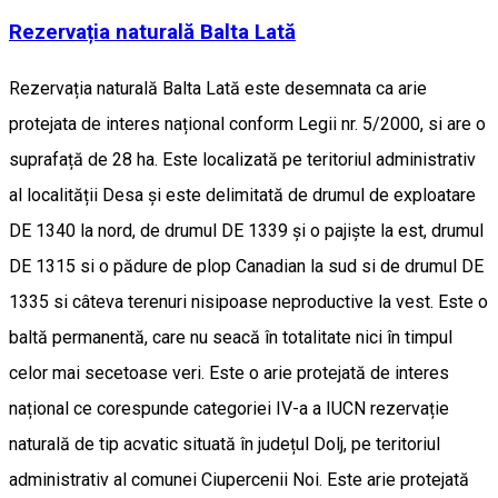
Rezervația naturală Balta Lată
Rezervația naturală Balta Lată este desemnata ca arie
protejata de interes național conform Legii nr. 5/2000, si are o
suprafață de 28 ha. Este localizată pe teritoriul administrativ
al localității Desa și este delimitată de drumul de exploatare
DE 1340 la nord, de drumul DE 1339 și o pajiște la est, drumul
DE 1315 si o pădure de plop Canadian la sud si de drumul DE
1335 si câteva terenuri nisipoase neproductive la vest. Este o
baltă permanentă, care nu seacă în totalitate nici în timpul
celor mai secetoase veri. Este o arie protejată de interes
național ce corespunde categoriei IV-a a IUCN rezervație
naturală de tip acvatic situată în județul Dolj, pe teritoriul
administrativ al comunei Ciupercenii Noi. Este arie protejată