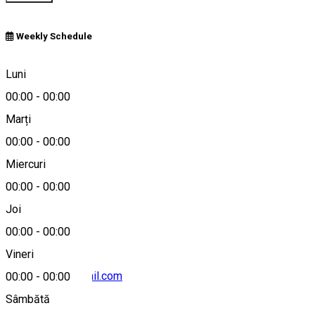
Weekly Schedule
Craiova, Romania
Luni
00:00
-
00:00
Marți
Hartă
00:00
-
00:00
Miercuri
00:00
-
00:00
0765667803
Joi
00:00
-
00:00
Vineri
simbra.auto@gmail.com
00:00
-
00:00
Sâmbătă