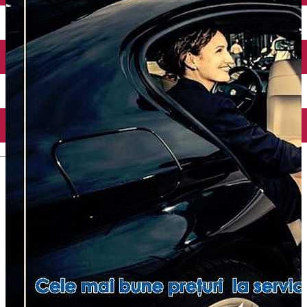
Închirieri auto
Închirieri biciclete
Taxi
Încărcare vehicule electrice
English