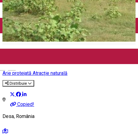
Închirieri auto
Închirieri biciclete
Taxi
Încărcare vehicule electrice
Rezervația naturală Balta Lată
English
Arie protejată
Atracție naturală
Distribuie
Copied!
Desa, România