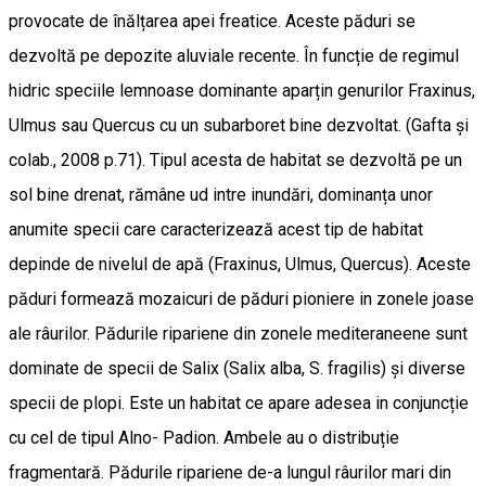
provocate de înălțarea apei freatice. Aceste păduri se
dezvoltă pe depozite aluviale recente. În funcție de regimul
hidric speciile lemnoase dominante aparțin genurilor Fraxinus,
Ulmus sau Quercus cu un subarboret bine dezvoltat. (Gafta și
colab., 2008 p.71). Tipul acesta de habitat se dezvoltă pe un
sol bine drenat, rămâne ud intre inundări, dominanța unor
anumite specii care caracterizează acest tip de habitat
depinde de nivelul de apă (Fraxinus, Ulmus, Quercus). Aceste
păduri formează mozaicuri de păduri pioniere in zonele joase
ale râurilor. Pădurile ripariene din zonele mediteraneene sunt
dominate de specii de Salix (Salix alba, S. fragilis) și diverse
specii de plopi. Este un habitat ce apare adesea in conjuncție
cu cel de tipul Alno- Padion. Ambele au o distribuție
fragmentară. Pădurile ripariene de-a lungul râurilor mari din