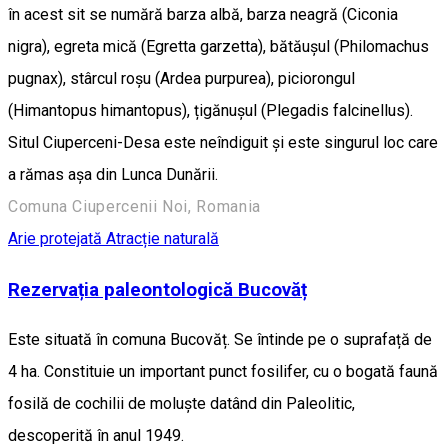
în acest sit se numără barza albă, barza neagră (Ciconia
nigra), egreta mică (Egretta garzetta), bătăușul (Philomachus
pugnax), stârcul roșu (Ardea purpurea), piciorongul
(Himantopus himantopus), țigănușul (Plegadis falcinellus).
Situl Ciuperceni-Desa este neîndiguit și este singurul loc care
a rămas așa din Lunca Dunării.
Comuna Ciupercenii Noi, Romania
Arie protejată
Atracție naturală
Rezervația paleontologică Bucovăț
Este situată în comuna Bucovăț. Se întinde pe o suprafață de
4 ha. Constituie un important punct fosilifer, cu o bogată faună
fosilă de cochilii de moluște datând din Paleolitic,
descoperită în anul 1949.