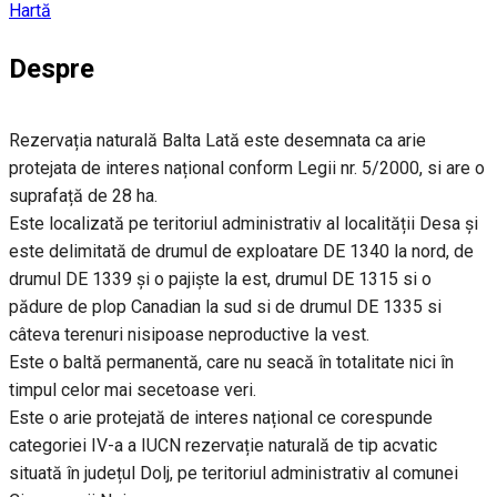
Hartă
Despre
Rezervația naturală Balta Lată este desemnata ca arie
protejata de interes național conform Legii nr. 5/2000, si are o
suprafață de 28 ha.
Este localizată pe teritoriul administrativ al localității Desa și
este delimitată de drumul de exploatare DE 1340 la nord, de
drumul DE 1339 și o pajiște la est, drumul DE 1315 si o
pădure de plop Canadian la sud si de drumul DE 1335 si
câteva terenuri nisipoase neproductive la vest.
Este o baltă permanentă, care nu seacă în totalitate nici în
timpul celor mai secetoase veri.
Este o arie protejată de interes național ce corespunde
categoriei IV-a a IUCN rezervație naturală de tip acvatic
situată în județul Dolj, pe teritoriul administrativ al comunei