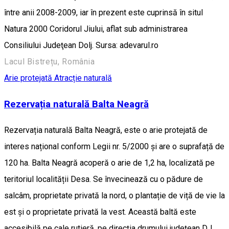
între anii 2008-2009, iar în prezent este cuprinsă în situl
Natura 2000 Coridorul Jiului, aflat sub administrarea
Consiliului Judeţean Dolj. Sursa: adevarul.ro
Lacul Bistrețu, România
Arie protejată
Atracție naturală
Rezervația naturală Balta Neagră
Rezervația naturală Balta Neagră, este o arie protejată de
interes național conform Legii nr. 5/2000 și are o suprafață de
120 ha. Balta Neagră acoperă o arie de 1,2 ha, localizată pe
teritoriul localității Desa. Se învecinează cu o pădure de
salcâm, proprietate privată la nord, o plantație de viță de vie la
est și o proprietate privată la vest. Această baltă este
accesibilă pe cale rutieră, pe direcția drumului județean DJ