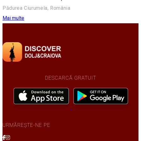
Pădurea Ciurumela, România
Mai multe
DESCARCĂ GRATUIT
URMĂREȘTE-NE PE