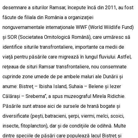
desemnare a siturilor Ramsar, începute încă din 2011, au fost
făcute de filiala din România a organizaţiei
nonguvernamentale internaţionale WWF (World Wildlife Fund)
şi SOR (Societatea Ornitologică Română), care urmăresc să
identifice siturile transfrontaliere, importante ca medii de
viaţă pentru păsările care migrează în lungul fluviului. Astfel,
reţeaua de situri Ramsar transfrontaliere, nou consemnate
cuprinde zone umede de pe ambele maluri ale Dunării şi
anume: Bistreţ – Ibisha Island, Suhaia – Belene şi Iezer
Călăraşi – Sreberna“, a spus muzeograful Mirela Ridichie.
Păsările sunt atrase aici de sursele de hrană bogate şi
diversificate (peşti, batracieni, şerpi, viermi, melci, scoici,
insecte, fitoplancton), dar şi de condiţiile de odihnă. Multe
dintre speciile de păsări care populează lacul Bistreţ şi