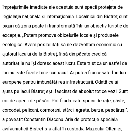
împrejurimile imediate ale acestuia sunt specii protejate de
legislaţia naţională şi internaţională. Localnicii din Bistreţ sunt
siguri că zona poate fi transformată într-un obiectiv turistic de
excepţie. „Putem promova obiceiurile locale şi produsele
ecologice. Avem posibilităţi să ne dezvoltăm economic cu
ajutorul lacului de la Bistreţ, însă din păcate cred că
autorităţile nu îşi doresc acest lucru. Este trist că un astfel de
loc nu este foarte bine cunoscut. Ar putea fi accesate fonduri
europene pentru îmbunătăţirea infrastructurii. Odată ce ai
ajuns pe lacul Bistreţ eşti fascinat de absolut tot ce vezi. Sunt
mii de specii de păsări. Pot fi admirate specii de raţe, gâşte,
corcodei, pelicani, cormorani, stârci, egrete, berze, pescăruşi“,
a povestit Constantin Diaconu. Aria de protecţie specială
avifaunistică Bistreţ s-a aflat în custodia Muzeului Olteniei,