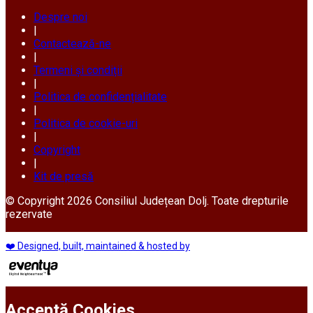
Despre noi
|
Contactează-ne
|
Termeni și condiții
|
Politica de confidențialitate
|
Politica de cookie-uri
|
Copyright
|
Kit de presă
© Copyright 2026 Consiliul Județean Dolj. Toate drepturile
rezervate
❤️ Designed, built, maintained & hosted by
Acceptă Cookies