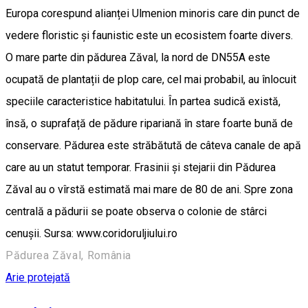
Europa corespund alianței Ulmenion minoris care din punct de
vedere floristic și faunistic este un ecosistem foarte divers.
O mare parte din pădurea Zăval, la nord de DN55A este
ocupată de plantații de plop care, cel mai probabil, au înlocuit
speciile caracteristice habitatului. În partea sudică există,
însă, o suprafață de pădure ripariană în stare foarte bună de
conservare. Pădurea este străbătută de câteva canale de apă
care au un statut temporar. Frasinii și stejarii din Pădurea
Zăval au o vîrstă estimată mai mare de 80 de ani. Spre zona
centrală a pădurii se poate observa o colonie de stârci
cenușii. Sursa: www.coridoruljiului.ro
Pădurea Zăval, România
Arie protejată