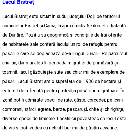
Lacul Bistreț
Lacul Bistreţ este situat în sudul judeţului Dolj, pe teritoriul
comunelor Bistreţ şi Cârna, la aproximativ 5 kilometri distanţă
de Dunăre. Poziţia sa geografică şi condiţiile de trai oferite
de habitatele sale conferă lacului un rol de refugiu pentru
păsările care se deplasează de-a lungul Dunării. Pe parcursul
unui an, dar mai ales în perioada migraţiei de primăvară şi
toamnă, lacul găzduieşte sute sau chiar mii de exemplare de
păsări. Lacul Bistreţ are o suprafaţă de 1.936 de hectare şi
este sit de referinţă pentru protecţia păsărilor migratoare. În
zonă pot fi admirate specii de raţe, gâşte, corcodei, pelicani,
cormorani, stârci, egrete, berze, pescăruşi, chire şi chirighiţe,
diverse specii de limicole. Localnicii povestesc că locul este
de vis şi poţi vedea cu ochiul liber mii de păsări acvatice.