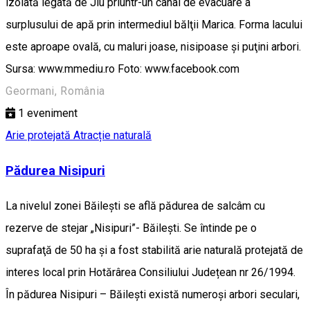
izolată legată de Jiu priuntr-un canal de evacuare a
surplusului de apă prin intermediul bălţii Marica. Forma lacului
este aproape ovală, cu maluri joase, nisipoase şi puţini arbori.
Sursa: www.mmediu.ro Foto: www.facebook.com
Geormani, România
1
eveniment
Arie protejată
Atracție naturală
Pădurea Nisipuri
La nivelul zonei Băileşti se află pădurea de salcâm cu
rezerve de stejar „Nisipuri”- Băileşti. Se întinde pe o
suprafaţă de 50 ha și a fost stabilită arie naturală protejată de
interes local prin Hotărârea Consiliului Județean nr 26/1994.
În pădurea Nisipuri – Băileşti există numeroşi arbori seculari,