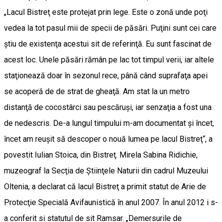
„Lacul Bistreţ este protejat prin lege. Este o zonă unde poţi
vedea la tot pasul mii de specii de păsări. Puţini sunt cei care
ştiu de existenţa acestui sit de referinţă. Eu sunt fascinat de
acest loc. Unele păsări rămân pe lac tot timpul verii, iar altele
staţionează doar în sezonul rece, până când suprafaţa apei
se acoperă de de strat de gheaţă. Am stat la un metro
distanţă de cocostârci sau pescăruşi, iar senzaţia a fost una
de nedescris. De-a lungul timpului m-am documentat şi încet,
încet am reuşit să descoper o nouă lumea pe lacul Bistreţ“, a
povestit Iulian Stoica, din Bistreţ. Mirela Sabina Ridichie,
muzeograf la Secţia de Ştiinţele Naturii din cadrul Muzeului
Oltenia, a declarat că lacul Bistreţ a primit statut de Arie de
Protecţie Specială Avifaunistică în anul 2007. În anul 2012 i s-
a conferit si statutul de sit Ramsar. „Demersurile de