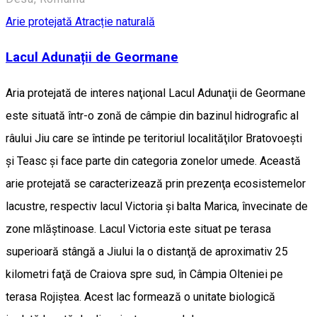
Arie protejată
Atracție naturală
Lacul Adunații de Geormane
Aria protejată de interes naţional Lacul Adunaţii de Geormane
este situată într-o zonă de câmpie din bazinul hidrografic al
râului Jiu care se întinde pe teritoriul localităţilor Bratovoeşti
şi Teasc şi face parte din categoria zonelor umede. Această
arie protejată se caracterizează prin prezenţa ecosistemelor
lacustre, respectiv lacul Victoria şi balta Marica, învecinate de
zone mlăştinoase. Lacul Victoria este situat pe terasa
superioară stângă a Jiului la o distanţă de aproximativ 25
kilometri faţă de Craiova spre sud, în Câmpia Olteniei pe
terasa Rojiştea. Acest lac formează o unitate biologică