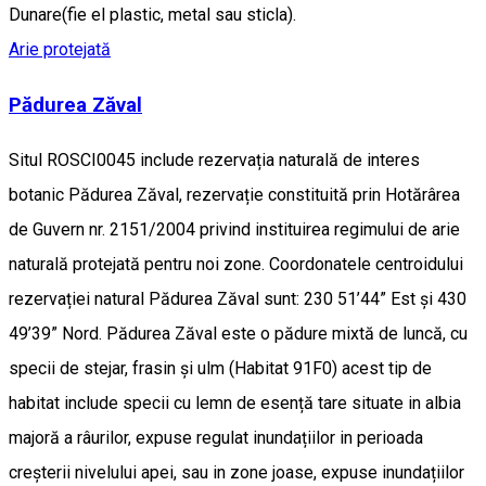
Dunare(fie el plastic, metal sau sticla).
Arie protejată
Pădurea Zăval
Situl ROSCI0045 include rezervația naturală de interes
botanic Pădurea Zăval, rezervație constituită prin Hotărârea
de Guvern nr. 2151/2004 privind instituirea regimului de arie
naturală protejată pentru noi zone. Coordonatele centroidului
rezervației natural Pădurea Zăval sunt: 230 51’44” Est și 430
49’39” Nord. Pădurea Zăval este o pădure mixtă de luncă, cu
specii de stejar, frasin și ulm (Habitat 91F0) acest tip de
habitat include specii cu lemn de esență tare situate in albia
majoră a râurilor, expuse regulat inundațiilor in perioada
creșterii nivelului apei, sau in zone joase, expuse inundațiilor