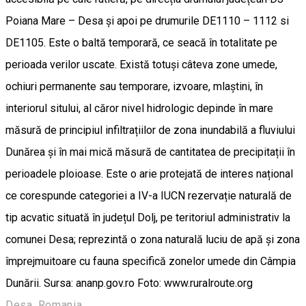
Poiana Mare – Desa și apoi pe drumurile DE1110 – 1112 si
DE1105. Este o baltă temporară, ce seacă în totalitate pe
perioada verilor uscate. Există totuși câteva zone umede,
ochiuri permanente sau temporare, izvoare, mlaștini, în
interiorul sitului, al căror nivel hidrologic depinde în mare
măsură de principiul infiltrațiilor de zona inundabilă a fluviului
Dunărea și în mai mică măsură de cantitatea de precipitații în
perioadele ploioase. Este o arie protejată de interes național
ce corespunde categoriei a IV-a IUCN rezervație naturală de
tip acvatic situată în județul Dolj, pe teritoriul administrativ la
comunei Desa; reprezintă o zona naturală luciu de apă și zona
împrejmuitoare cu fauna specifică zonelor umede din Câmpia
Dunării. Sursa: ananp.gov.ro Foto: www.ruralroute.org
Desa, Romania