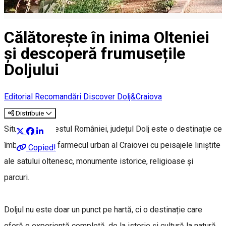
Călătorește în inima Olteniei
și descoperă frumusețile
Doljului
Editorial
Recomandări Discover Dolj&Craiova
Distribuie
Situat în sud-vestul României, județul Dolj este o destinație ce
îmbină perfect farmecul urban al Craiovei cu peisajele liniștite
Copied!
ale satului oltenesc, monumente istorice, religioase și
parcuri.
Doljul nu este doar un punct pe hartă, ci o destinație care
oferă o experiență completă, de la istorie și cultură la natură