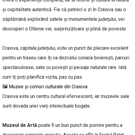
și ospitalitate autentică. Fie că petreci o zi în Craiova sau o
săptămână explorând satele și monumentele județului, vei
descoperi o Oltenie vie, surprinzătoare și plină de poveste.
Craiova, capitala județului, este un punct de plecare excelent
pentru un traseu care îți va dezvălui conace boierești, parcuri
spectaculoase, sate cu povești și peisaje naturale rare. Iată
cum îți poți planifica vizita, pas cu pas.
🖼 Muzee și comori culturale din Craiova
Craiova este un centru cultural efervescent, iar muzeele sale
sunt dovada unei vieți intelectuale bogate.
Muzeul de Artă
poate fi un bun punct de pornire pentru a
descoperi comorile orașului. Acesta se află în fostul Palat