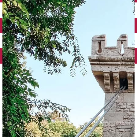
Închirieri auto
Închirieri biciclete
Taxi
Încărcare vehicule electrice
English