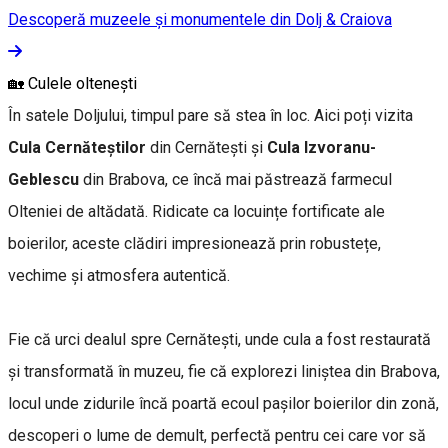
Descoperă muzeele și monumentele din Dolj & Craiova
🏡 Culele oltenești
În satele Doljului, timpul pare să stea în loc. Aici poți vizita
Cula Cernăteștilor
din Cernătești și
Cula Izvoranu-
Geblescu
din Brabova, ce încă mai păstrează farmecul
Olteniei de altădată. Ridicate ca locuințe fortificate ale
boierilor, aceste clădiri impresionează prin robustețe,
vechime și atmosfera autentică.
Fie că urci dealul spre Cernătești, unde cula a fost restaurată
și transformată în muzeu, fie că explorezi liniștea din Brabova,
locul unde zidurile încă poartă ecoul pașilor boierilor din zonă,
descoperi o lume de demult, perfectă pentru cei care vor să