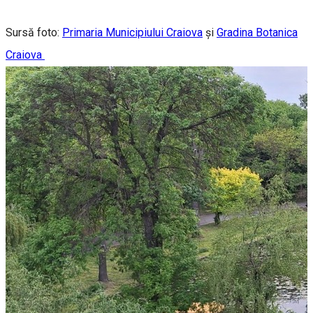
Sursă foto:
Primaria Municipiului Craiova
și
Gradina Botanica
Craiova