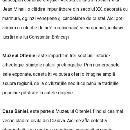
Jean Mihail, o clădire impunătoare din secolul XX, decorată cu
marmură, oglinzi venețiene și candelabre de cristal. Aici poți
admira o colecție de artă românească și europeană, inclusiv
lucrări ale lui Constantin Brâncuși.
Muzeul Olteniei
este împărțit în trei secțiuni: istorie-
arheologie, științele naturii și etnografie. Prin numeroasele
sale exponate, acesta îți va putea oferi o imagine amplă
asupra regiunii, de la civilizațiile neolitice până la tradițiile
populare păstrate în satele doljene.
Casa Băniei
, este parte a Muzeului Olteniei, fiind și cea mai
veche clădire civilă din Craiova. Aici se află colecția
etnografică a muzeului, cu costume, ceramică și unelte