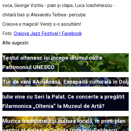
voce, George Vizitiu - pian și clape, Luca Ioachimescu -
chitară bas și Alexandru Terbea- percuție.
Craiova e magică! Veniți s-o ascultăm!
Foto:
Craiova Jazz Festival | Facebook
Alte sugestii
Țestul oltenesc își începe drumul către
Patrimoniul UNESCO
Tur de vară #AiciAcasă. Escapadă culturală în Dolj
Iulie vine cu Seri la Palat. Ce concerte a pregătit
Filarmonica „Oltenia” la Muzeul de Artă?
Muzica tradițională și cultura locală, în prim-plan
pentru al doilea an la Cula Izvoranu-Geblescu