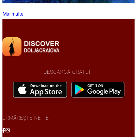
Mai multe
DESCARCĂ GRATUIT
URMĂREȘTE-NE PE