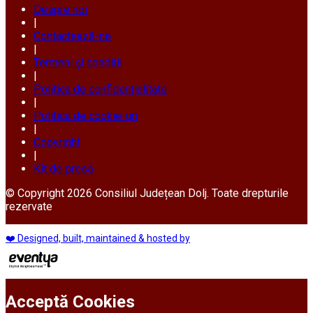
Despre noi
|
Contactează-ne
|
Termeni și condiții
|
Politica de confidențialitate
|
Politica de cookie-uri
|
Copyright
|
Kit de presă
© Copyright 2026 Consiliul Județean Dolj. Toate drepturile
rezervate
❤️ Designed, built, maintained & hosted by
Acceptă Cookies