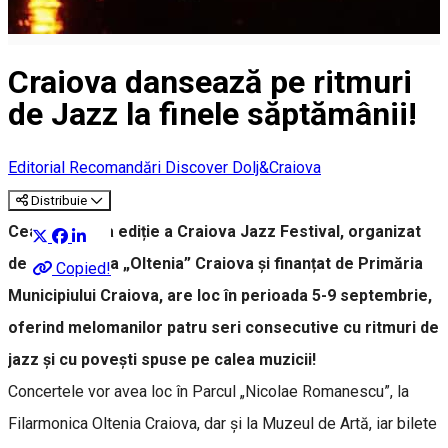
Craiova dansează pe ritmuri
de Jazz la finele săptămânii!
Editorial
Recomandări Discover Dolj&Craiova
Distribuie
Cea de-a opta ediție a Craiova Jazz Festival, organizat
de Filarmonica „Oltenia” Craiova și finanțat de Primăria
Copied!
Municipiului Craiova, are loc în perioada 5-9 septembrie,
oferind melomanilor patru seri consecutive cu ritmuri de
jazz și cu povești spuse pe calea muzicii!
Concertele vor avea loc în Parcul „Nicolae Romanescu”, la
Filarmonica Oltenia Craiova, dar și la Muzeul de Artă, iar bilete