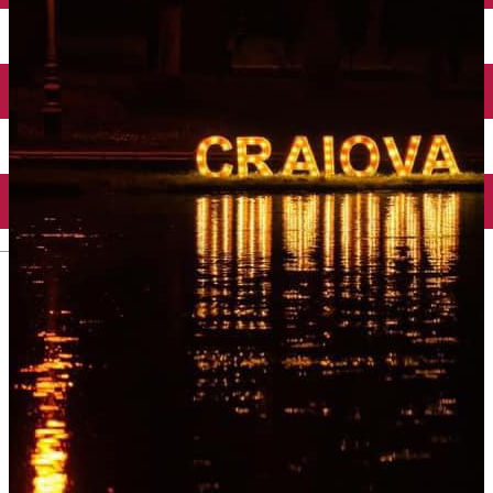
Închirieri auto
Închirieri biciclete
Taxi
Încărcare vehicule electrice
English