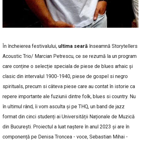
În încheierea festivalului,
ultima seară
înseamnă Storytellers
Acoustic Trio/ Marcian Petrescu, ce se rezumă la un program
care conține o selecție speciala de piese de blues arhaic și
clasic din intervalul 1900-1940, piese de gospel si negro
spirituals, precum si câteva piese care au contat în istorie ca
repere importante ale fuziunii dintre folk, blues si country. Nu
în ultimul rând, îi vom asculta și pe THQ, un band de jazz
format din cinci studenți ai Universității Naționale de Muzică
din București. Proiectul a luat naștere în anul 2023 și are în
componență pe Denisa Troncea - voce, Sebastian Mihai -