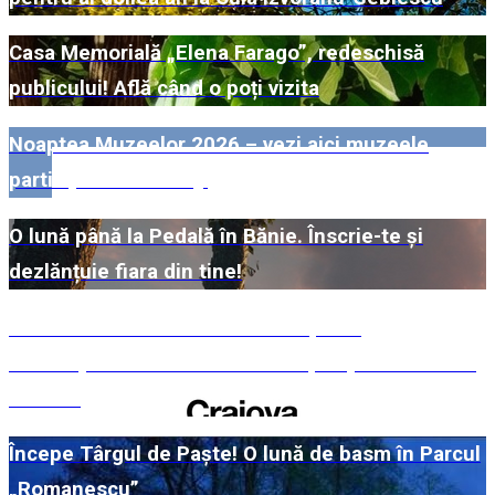
Casa Memorială „Elena Farago”, redeschisă
publicului! Află când o poți vizita
Noaptea Muzeelor 2026 – vezi aici muzeele
participante din Dolj!
O lună până la Pedală în Bănie. Înscrie-te și
dezlănțuie fiara din tine!
#WillMatters. Festivalul Internațional
Shakespeare vine cu încă o ediție spectaculoasă
în 2026
Începe Târgul de Paște! O lună de basm în Parcul
„Romanescu”