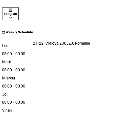
Program
Weekly Schedule
Calea Bucuresti A21-22, Craiova 200523, Romania
Luni
08:00
-
00:00
Marți
Hartă
08:00
-
00:00
Miercuri
08:00
-
00:00
0767759009
Joi
08:00
-
00:00
Vineri