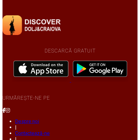
DESCARCĂ GRATUIT
URMĂREȘTE-NE PE
Despre noi
|
Contactează-ne
|