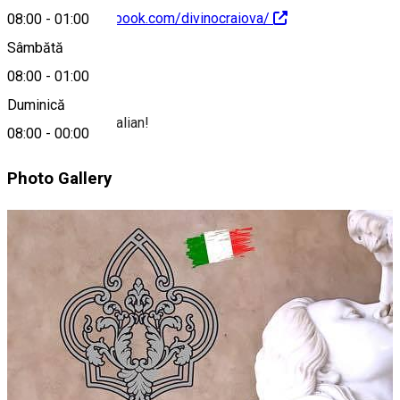
https://www.facebook.com/divinocraiova/
08:00
-
01:00
Sâmbătă
Despre
08:00
-
01:00
Duminică
Adevaratul gust italian!
08:00
-
00:00
Photo Gallery