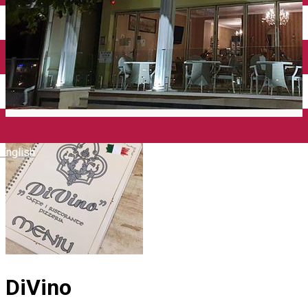
Închirieri auto
Închirieri biciclete
Taxi
Încărcare vehicule electrice
English
DiVino