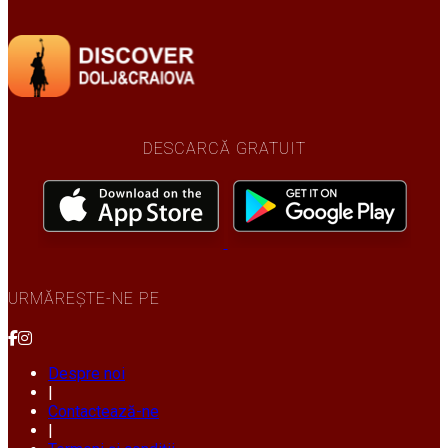
DESCARCĂ GRATUIT
URMĂREȘTE-NE PE
Despre noi
|
Contactează-ne
|