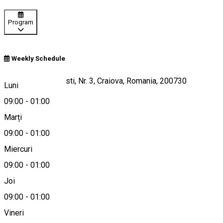
Program
Weekly Schedule
Strada Fratii Buzesti, Nr. 3, Craiova, Romania, 200730
Luni
09:00
-
01:00
Marți
Hartă
09:00
-
01:00
Miercuri
09:00
-
01:00
0774076304
Joi
09:00
-
01:00
Vineri