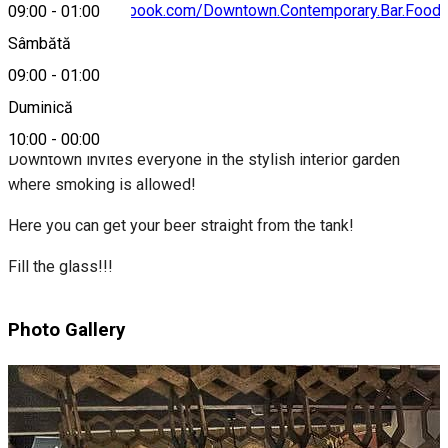
https://www.facebook.com/Downtown.Contemporary.Bar.Food/
09:00
-
01:00
Sâmbătă
09:00
-
01:00
Despre
Duminică
10:00
-
00:00
Downtown invites everyone in the stylish interior garden
where smoking is allowed!
Here you can get your beer straight from the tank!
Fill the glass!!!
Photo Gallery