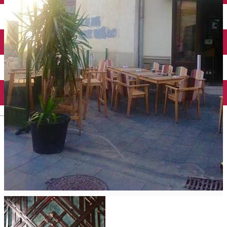
Închirieri auto
Închirieri biciclete
Taxi
Încărcare vehicule electrice
English