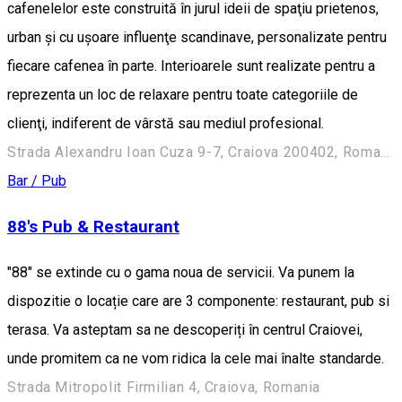
cafenelelor este construită în jurul ideii de spaţiu prietenos,
urban şi cu uşoare influenţe scandinave, personalizate pentru
fiecare cafenea în parte. Interioarele sunt realizate pentru a
reprezenta un loc de relaxare pentru toate categoriile de
clienţi, indiferent de vârstă sau mediul profesional.
Strada Alexandru Ioan Cuza 9-7, Craiova 200402, Romania
Bar / Pub
88's Pub & Restaurant
"88" se extinde cu o gama noua de servicii. Va punem la
dispozitie o locație care are 3 componente: restaurant, pub si
terasa. Va asteptam sa ne descoperiți în centrul Craiovei,
unde promitem ca ne vom ridica la cele mai înalte standarde.
Strada Mitropolit Firmilian 4, Craiova, Romania