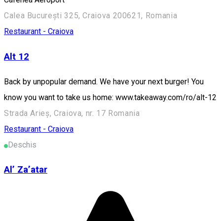
Calea București 325, Craiova 200621, Romania
Restaurant - Craiova
Alt 12
Back by unpopular demand. We have your next burger! You
know you want to take us home: www.takeaway.com/ro/alt-12
Strada Arieș, Craiova, nr. 17 Romania
Restaurant - Craiova
Deschis
Al’ Za’atar