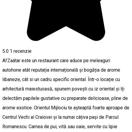
5.0
1 recenzie
Al’Zaátar este un restaurant care aduce pe meleaguri
autohone atât reputația internațională și bogăția de arome
libaneze, cât si un cadru specific oriental. Într-o locație cu
arhitectură maiestuoasă, spunem povești cu iz oriental și îți
delectăm papilele gustative cu preparate delicioase, pline de
arome exotice. Orientul Mijlociu te așteaptă foarte aproape de
Centrul Vechi al Craiovei și la numai câțiva pași de Parcul
Romanescu. Carnea de pui, vită sau oaie, servite cu lipie