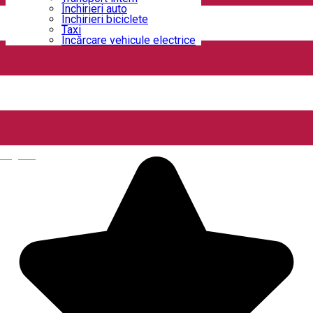
Închirieri auto
Închirieri biciclete
12 Doișpe
Taxi
Încărcare vehicule electrice
Strada Alexandru Ioan Cuza 6B, Craiova, Romania
Cafenea
Închis
5 to go
English