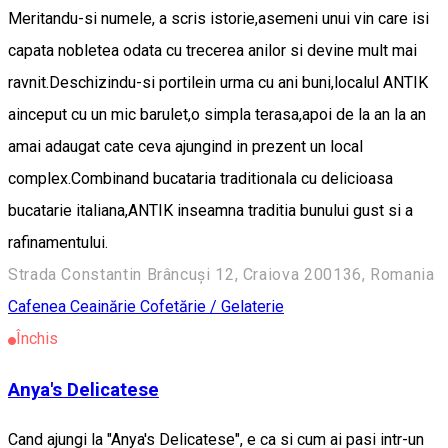
Meritandu-si numele, a scris istorie,asemeni unui vin care isi
capata nobletea odata cu trecerea anilor si devine mult mai
ravnit.Deschizindu-si portilein urma cu ani buni,localul ANTIK
ainceput cu un mic barulet,o simpla terasa,apoi de la an la an
amai adaugat cate ceva ajungind in prezent un local
complex.Combinand bucataria traditionala cu delicioasa
bucatarie italiana,ANTIK inseamna traditia bunului gust si a
rafinamentului.
Strada Constantin Brâncuși 12, Craiova 200136, Romania
Cafenea
Ceainărie
Cofetărie / Gelaterie
Închis
Anya's Delicatese
Cand ajungi la "Anya's Delicatese", e ca si cum ai pasi intr-un