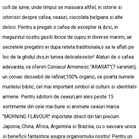
colt de lume, unde timpul se masoara altfel, in istorie si
istorisiri despre cafea, ceaiuri, ciocolata belgiana si alte
delicii. Pentru a pregati o cafea de exceptie la ibric, in
magazinul nostru gasiti ibrice de cupru in diverse marimi, iar
secretele pregatirii ei dupa reteta traditionala,o sa le aflati pe
loc de la ghidul dvs,in lumea delicateselor! Alaturi de o cafea
adevarata, va oferim Coniacul Armenesc "ARARAT"(7 varietati),
un coniac deosebit de rafinat,100% organic, ce poarta numele
muntelui biblic, cel mai important simbol al culturii si identitatii
armene. Pentru iubitorii de ceaiuri,am ales peste 15
sortimente din cele mai bune si aromate ceaiuri marca
"MORNING FLAVOUR" importate direct din tari precum
Japonia, China, Africa, Argentina si Brazilia, cu o savoare unica
si beneficii fantastice asupra organismului nostru! Pentru un