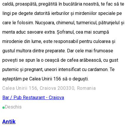
caldă, proaspătă, pregătită în bucătăria noastră, te fac să te
lingi pe degete datorită ierburilor și mirdeniilor speciale pe
care le folosim. Nucșoara, chimenul, turmericul, pătrunjelul și
menta aduc savoare extra. Șofranul, cea mai scumpă
mirodenie din lume, este responsabil pentru culoarea și
gustul multora dintre preparate. Dar cele mai frumoase
povești se spun la o ceașcă de cafea arăbească, cu gust
puternic și pregnant, uneori intensificat cu cardamon. Te
așteptăm pe Calea Unirii 156 să o deguști.
Calea Unirii 156, Craiova 200330, Romania
Bar / Pub
Restaurant - Craiova
Deschis
Antik