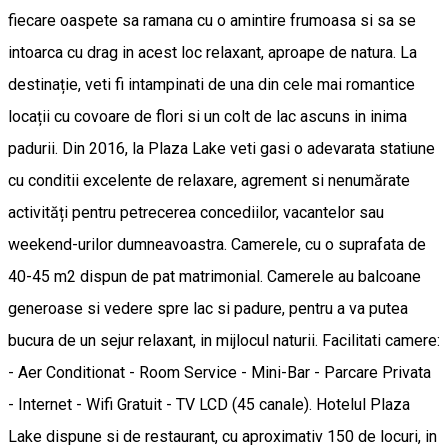
fiecare oaspete sa ramana cu o amintire frumoasa si sa se
intoarca cu drag in acest loc relaxant, aproape de natura. La
destinație, veti fi intampinati de una din cele mai romantice
locații cu covoare de flori si un colt de lac ascuns in inima
padurii. Din 2016, la Plaza Lake veti gasi o adevarata statiune
cu conditii excelente de relaxare, agrement si nenumărate
activități pentru petrecerea concediilor, vacantelor sau
weekend-urilor dumneavoastra. Camerele, cu o suprafata de
40-45 m2 dispun de pat matrimonial. Camerele au balcoane
generoase si vedere spre lac si padure, pentru a va putea
bucura de un sejur relaxant, in mijlocul naturii. Facilitati camere:
- Aer Conditionat - Room Service - Mini-Bar - Parcare Privata
- Internet - Wifi Gratuit - TV LCD (45 canale). Hotelul Plaza
Lake dispune si de restaurant, cu aproximativ 150 de locuri, in