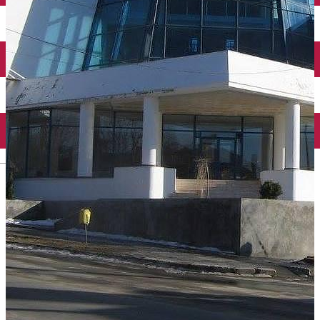
Închirieri auto
Închirieri biciclete
Taxi
Încărcare vehicule electrice
English