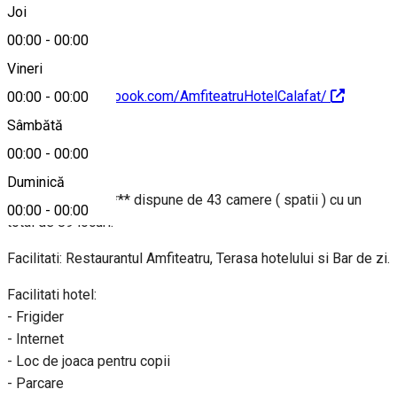
+40251306238
Joi
00:00
-
00:00
Vineri
https://www.facebook.com/AmfiteatruHotelCalafat/
00:00
-
00:00
Sâmbătă
Despre
00:00
-
00:00
Duminică
Hotel Amfiteatru *** dispune de 43 camere ( spatii ) cu un
00:00
-
00:00
total de 89 locuri.
Facilitati: Restaurantul Amfiteatru, Terasa hotelului si Bar de zi.
Facilitati hotel:
- Frigider
- Internet
- Loc de joaca pentru copii
- Parcare