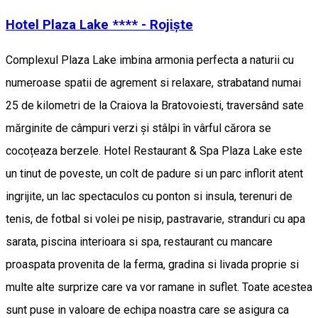
Hotel Plaza Lake **** - Rojiște
Complexul Plaza Lake imbina armonia perfecta a naturii cu
numeroase spatii de agrement si relaxare, strabatand numai
25 de kilometri de la Craiova la Bratovoiesti, traversând sate
mărginite de câmpuri verzi și stâlpi în vârful cărora se
cocoțeaza berzele. Hotel Restaurant & Spa Plaza Lake este
un tinut de poveste, un colt de padure si un parc inflorit atent
ingrijite, un lac spectaculos cu ponton si insula, terenuri de
tenis, de fotbal si volei pe nisip, pastravarie, stranduri cu apa
sarata, piscina interioara si spa, restaurant cu mancare
proaspata provenita de la ferma, gradina si livada proprie si
multe alte surprize care va vor ramane in suflet. Toate acestea
sunt puse in valoare de echipa noastra care se asigura ca