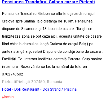
Pensiunea Trandafirul Galben cazare Pielesti
Pensiunea Trandafirul Galben se afla la ieșirea din orașul
Craiova spre Slatina la o distanță de 10 km. Pensiunea
dispune de 8 camere și 18 locuri de cazare . Turiștii ce
tranzitează zona se pot caza aici . această unitate de cazare
fiind chiar la drumul ce leagă Craiova de orașul Balș ( pe
partea stângă a șoselei) Dispune de condiții bune de cazare .
Facilități Tv . Internet Încălzire centrală Parcare Grup sanitar
în camera Rezervările se fac la numărul de telefon
0762743502
PielestiPielești 207450, Romania
Hotel - Dolj
Restaurant - Dolj
Ștrand / Piscină
Închis