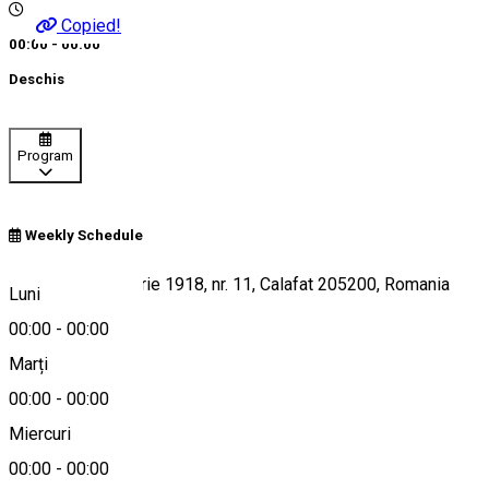
Copied!
00:00 - 00:00
Deschis
Program
Weekly Schedule
Strada 1 Decembrie 1918, nr. 11, Calafat 205200, Romania
Luni
00:00
-
00:00
Marți
Hartă
00:00
-
00:00
Miercuri
00:00
-
00:00