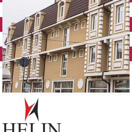
Închirieri auto
Închirieri biciclete
Taxi
Încărcare vehicule electrice
English