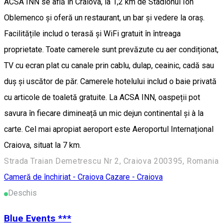
ACSA INN se află în Craiova, la 1,2 km de Stadionul Ion
Oblemenco și oferă un restaurant, un bar și vedere la oraș.
Facilitățile includ o terasă și WiFi gratuit în întreaga
proprietate. Toate camerele sunt prevăzute cu aer condiționat,
TV cu ecran plat cu canale prin cablu, dulap, ceainic, cadă sau
duș și uscător de păr. Camerele hotelului includ o baie privată
cu articole de toaletă gratuite. La ACSA INN, oaspeții pot
savura în fiecare dimineață un mic dejun continental și à la
carte. Cel mai apropiat aeroport este Aeroportul Internațional
Craiova, situat la 7 km.
Strada Traian Demetrescu Nr 2, Craiova 200395, Romania
Cameră de închiriat - Craiova
Cazare - Craiova
Deschis
Blue Events ***