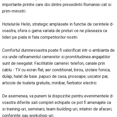
importante printre care doi dintre presedintii Romaniei cat si
prim-ministri.
Hotelurile Helin, strategic amplasate in functie de cerintele d-
voastra, ofera o gama variata de preturi ce ne plaseaza ca
lideri pe piata in fata competitorilor nostri.
Comfortul dumnevoastra poate fi valorificat intr-o ambianta de
vis unde rafinamentul camerelor si promtitudinea angajatilor
sunt de neegalat. Facilitatile camerei: telefon, canale prin
cablu - TV cu ecran flat, aer conditionat, birou, izolare fonica,
dulap, halat de baie. papuci de casa, prosoape, uscator par,
articole de toaleta gratuite, minibar, fierbator electric
De asemenea, va punem la dispozitie pentru evenimentele d-
voastra diferite sali complet echipate ce pot fi amenajate ca
si training-uri, seminarii, team-building-uri, intalniri de afaceri,
conferinte sau workshop-uri.