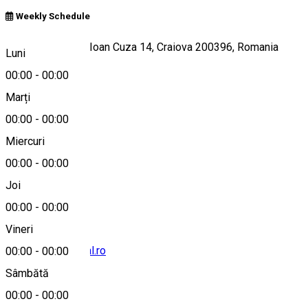
Weekly Schedule
Strada Alexandru Ioan Cuza 14, Craiova 200396, Romania
Luni
00:00
-
00:00
Marți
Hartă
00:00
-
00:00
Miercuri
00:00
-
00:00
+40 757 666 999
Joi
00:00
-
00:00
Vineri
hotel@helincentral.ro
00:00
-
00:00
Sâmbătă
00:00
-
00:00