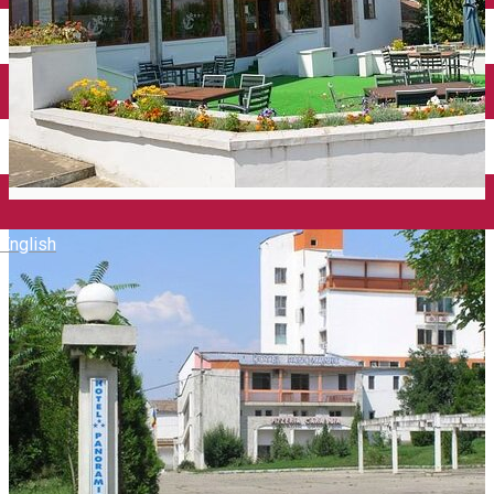
Închirieri auto
Închirieri biciclete
Taxi
Încărcare vehicule electrice
English