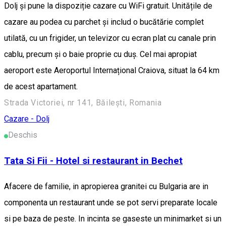
Dolj și pune la dispoziție cazare cu WiFi gratuit. Unitățile de
cazare au podea cu parchet și includ o bucătărie complet
utilată, cu un frigider, un televizor cu ecran plat cu canale prin
cablu, precum și o baie proprie cu duș. Cel mai apropiat
aeroport este Aeroportul Internațional Craiova, situat la 64 km
de acest apartament.
Strada Victoriei, nr 141, Băilești, Romania
Cazare - Dolj
Deschis
Tata Si Fii - Hotel si restaurant in Bechet
Afacere de familie, in apropierea granitei cu Bulgaria are in
componenta un restaurant unde se pot servi preparate locale
si pe baza de peste. In incinta se gaseste un minimarket si un