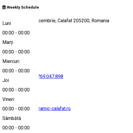
Weekly Schedule
nr.1, Strada 22 Decembrie, Calafat 205200, Romania
Luni
00:00
-
00:00
Marți
Hartă
00:00
-
00:00
Miercuri
00:00
-
00:00
0251.232.960
•
0769.047.898
Joi
00:00
-
00:00
Vineri
office@hotelpanoramic-calafat.ro
00:00
-
00:00
Sâmbătă
00:00
-
00:00