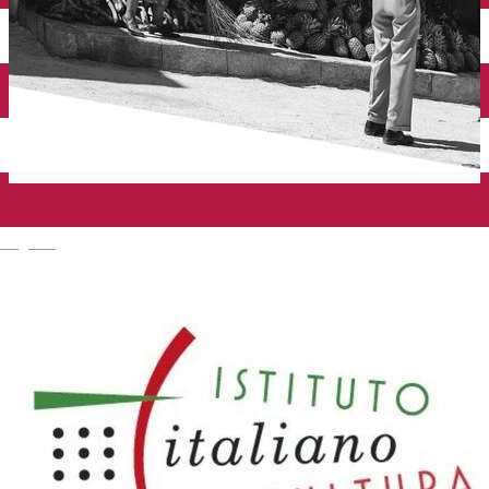
Închirieri auto
Închirieri biciclete
Taxi
Încărcare vehicule electrice
English