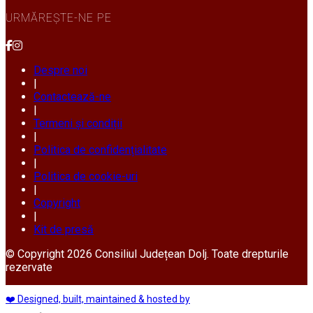
URMĂREȘTE-NE PE
Despre noi
|
Contactează-ne
|
Termeni și condiții
|
Politica de confidențialitate
|
Politica de cookie-uri
|
Copyright
|
Kit de presă
© Copyright 2026 Consiliul Județean Dolj. Toate drepturile
rezervate
❤️ Designed, built, maintained & hosted by