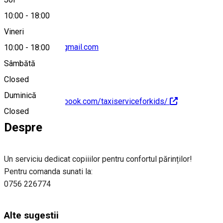
10:00
-
18:00
Vineri
kidstaxicraiova@gmail.com
10:00
-
18:00
Sâmbătă
Closed
Duminică
https://www.facebook.com/taxiserviceforkids/
Closed
Despre
Un serviciu dedicat copiiilor pentru confortul părinților!
Pentru comanda sunati la:
0756 226774
Alte sugestii