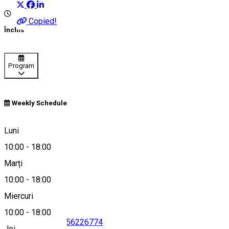
Copied!
Închis
Program
Weekly Schedule
Craiova, Romania
Luni
10:00
-
18:00
Marți
Hartă
10:00
-
18:00
Miercuri
10:00
-
18:00
0762305780
•
0756226774
Joi