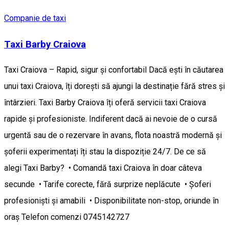
Companie de taxi
Taxi Barby Craiova
Taxi Craiova – Rapid, sigur și confortabil Dacă ești în căutarea
unui taxi Craiova, îți dorești să ajungi la destinație fără stres și
întârzieri. Taxi Barby Craiova îți oferă servicii taxi Craiova
rapide și profesioniste. Indiferent dacă ai nevoie de o cursă
urgentă sau de o rezervare în avans, flota noastră modernă și
șoferii experimentați îți stau la dispoziție 24/7. De ce să
alegi Taxi Barby? • Comandă taxi Craiova în doar câteva
secunde • Tarife corecte, fără surprize neplăcute • Șoferi
profesioniști și amabili • Disponibilitate non-stop, oriunde în
oraș Telefon comenzi 0745142727