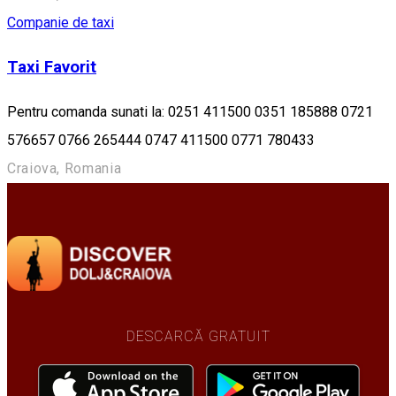
Companie de taxi
Taxi Favorit
Pentru comanda sunati la: 0251 411500 0351 185888 0721
576657 0766 265444 0747 411500 0771 780433
Craiova, Romania
DESCARCĂ GRATUIT