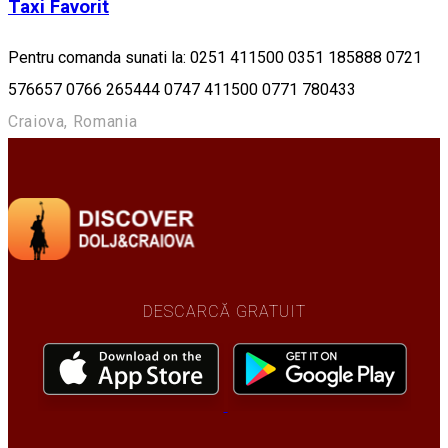
Taxi Favorit
Pentru comanda sunati la: 0251 411500 0351 185888 0721
576657 0766 265444 0747 411500 0771 780433
Craiova, Romania
DESCARCĂ GRATUIT