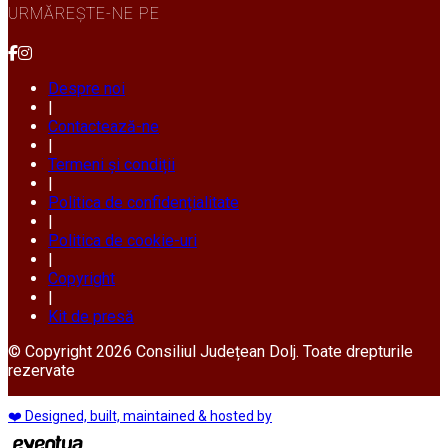
URMĂREȘTE-NE PE
Despre noi
|
Contactează-ne
|
Termeni și condiții
|
Politica de confidențialitate
|
Politica de cookie-uri
|
Copyright
|
Kit de presă
© Copyright 2026 Consiliul Județean Dolj. Toate drepturile
rezervate
❤️ Designed, built, maintained & hosted by