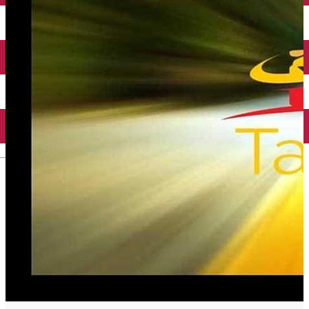
Închirieri auto
Închirieri biciclete
Taxi
Încărcare vehicule electrice
English