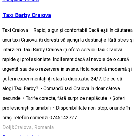
Taxi Barby Craiova
Taxi Craiova – Rapid, sigur și confortabil Dacă ești în căutarea
unui taxi Craiova, îți dorești să ajungi la destinație fără stres și
întârzieri. Taxi Barby Craiova îți oferă servicii taxi Craiova
rapide și profesioniste. Indiferent dacă ai nevoie de o cursă
urgentă sau de o rezervare în avans, flota noastră modernă și
șoferii experimentați îți stau la dispoziție 24/7. De ce să
alegi Taxi Barby? • Comandă taxi Craiova în doar câteva
secunde • Tarife corecte, fără surprize neplăcute • Șoferi
profesioniști și amabili • Disponibilitate non-stop, oriunde în
oraș Telefon comenzi 0745142727
Dolj&Craiova, Romania