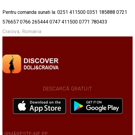
Pentru comanda sunati la: 0251 411500 0351 185888 0721
576657 0766 265444 0747 411500 0771 780433
Craiova, Romania
DESCARCĂ GRATUIT
URMĂREȘTE-NE PE