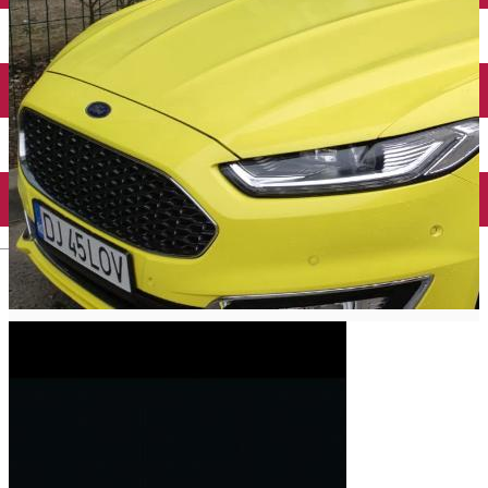
Închirieri auto
Închirieri biciclete
Taxi
Încărcare vehicule electrice
English