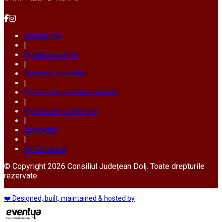
Despre noi
|
Contactează-ne
|
Termeni și condiții
|
Politica de confidențialitate
|
Politica de cookie-uri
|
Copyright
|
Kit de presă
© Copyright 2026 Consiliul Județean Dolj. Toate drepturile
rezervate
❤️ Designed, built, maintained & hosted by