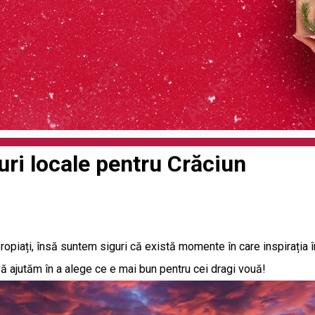
ri locale pentru Crăciun
piați, însă suntem siguri că există momente în care inspirația î
ă ajutăm în a alege ce e mai bun pentru cei dragi vouă!