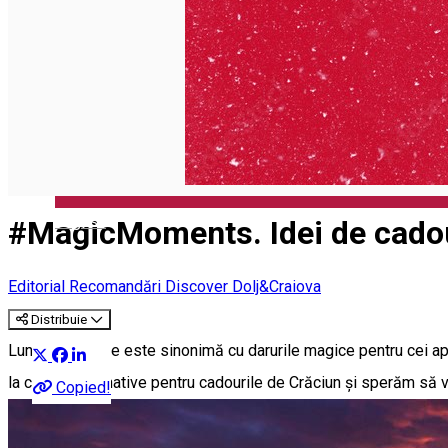
Închirieri auto
Închirieri biciclete
Taxi
Încărcare vehicule electrice
English
#MagicMoments. Idei de cadou
Editorial
Recomandări Discover Dolj&Craiova
Distribuie
Luna decembrie este sinonimă cu darurile magice pentru cei apro
la câteva alternative pentru cadourile de Crăciun și sperăm să v
Copied!