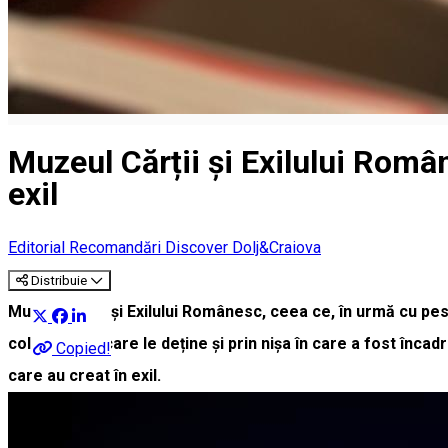
Muzeul Cărții și Exilului Româ
exil
Editorial
Recomandări Discover Dolj&Craiova
Distribuie
Muzeul Cărții și Exilului Românesc, ceea ce, în urmă cu peste 
colecțiile pe care le deține și prin nișa în care a fost înca
Copied!
care au creat în exil.