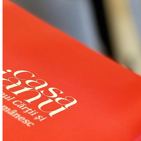
Închirieri auto
Închirieri biciclete
Taxi
Încărcare vehicule electrice
English