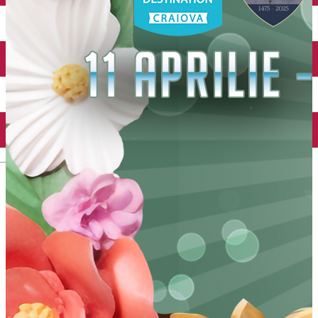
Închirieri auto
Închirieri biciclete
Taxi
Încărcare vehicule electrice
English