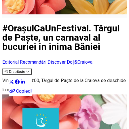
#OrașulCaUnFestival. Târgul
de Paște, un carnaval al
bucuriei în inima Băniei
Editorial
Recomandări Discover Dolj&Craiova
Distribuie
Vineri, la ora 20:00, Târgul de Paște de la Craiova se deschide
în mod oficial!
Copied!