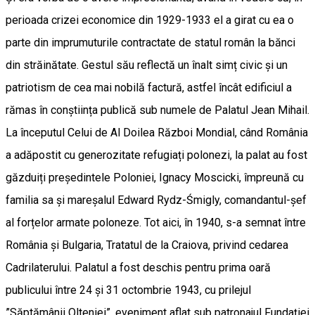
perioada crizei economice din 1929-1933 el a girat cu ea o
parte din imprumuturile contractate de statul român la bănci
din străinătate. Gestul său reflectă un înalt simț civic și un
patriotism de cea mai nobilă factură, astfel încât edificiul a
rămas în conștiința publică sub numele de Palatul Jean Mihail.
La începutul Celui de Al Doilea Război Mondial, când România
a adăpostit cu generozitate refugiați polonezi, la palat au fost
găzduiți președintele Poloniei, Ignacy Moscicki, împreună cu
familia sa și mareșalul Edward Rydz-Śmigly, comandantul-șef
al forțelor armate poloneze. Tot aici, în 1940, s-a semnat între
România și Bulgaria, Tratatul de la Craiova, privind cedarea
Cadrilaterului. Palatul a fost deschis pentru prima oară
publicului între 24 și 31 octombrie 1943, cu prilejul
”Săptămânii Olteniei”, eveniment aflat sub patronajul Fundației