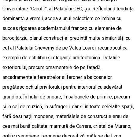
Universitare ”Carol I”, al Palatului CEC, ș.a. Reflectând tendința
dominantă a vremii, aceea a unui eclectism ce îmbina cu
succes rigoarea academismului francez cu elemente de
baroc târziu, planul construcției prezintă multe similarități cu
cel al Palatului Cheverny de pe Valea Loarei, recunoscut ca
exemplu de echilibru și eleganță arhitectonică. Detaliile
exteriorului, precum ornamentele de pe fațadă,
ancadramentele ferestrelor și feroneria balcoanelor,
pregătesc ochiul privitorului pentru interiorul cu adevărat
grandios. În holul de onoare, în saloanele de primire, precum
și în cel de muzică, în sufragerii, dar și în toate celelalte spații,
fără destinații mondene, materialele de construcție erau de
cea mai bună calitate: marmură de Carrara, cristal de Murano,
oglinzi venețiene, feronerie decorativă, mătase de Lyon,