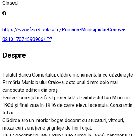
Closed
https://www.facebook.com/Primaria-Municipiului-Craiova-
821317074598966/
Despre
Palatul Banca Comerțului, clădire monumentală ce găzduiește
Primăria Municipiului Craiova, este unul dintre cele mai
cunoscute edificii din oraș.
Banca Comerțului a fost proiectată de arhitectul Ion Mincu în
1906 și finalizată în 1916 de către elevul acestuia, Constantin
Iotzu.
Clădirea are un interior bogat decorat cu stucaturi, vitrouri,
mozaicuri venețiene și grilaje de fier forjat.
La 12 decembrie 1897 (după alte surse în 1899), bancherul și