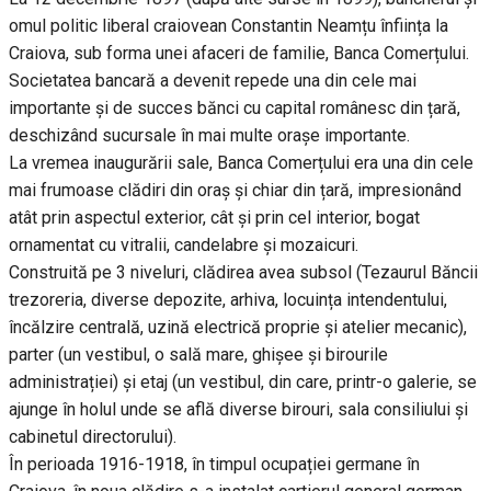
omul politic liberal craiovean Constantin Neamțu înființa la
Craiova, sub forma unei afaceri de familie, Banca Comerțului.
Societatea bancară a devenit repede una din cele mai
importante și de succes bănci cu capital românesc din țară,
deschizând sucursale în mai multe orașe importante.
La vremea inaugurării sale, Banca Comerțului era una din cele
mai frumoase clădiri din oraș și chiar din țară, impresionând
atât prin aspectul exterior, cât și prin cel interior, bogat
ornamentat cu vitralii, candelabre și mozaicuri.
Construită pe 3 niveluri, clădirea avea subsol (Tezaurul Băncii
trezoreria, diverse depozite, arhiva, locuința intendentului,
încălzire centrală, uzină electrică proprie și atelier mecanic),
parter (un vestibul, o sală mare, ghișee și birourile
administrației) și etaj (un vestibul, din care, printr-o galerie, se
ajunge în holul unde se află diverse birouri, sala consiliului și
cabinetul directorului).
În perioada 1916-1918, în timpul ocupației germane în