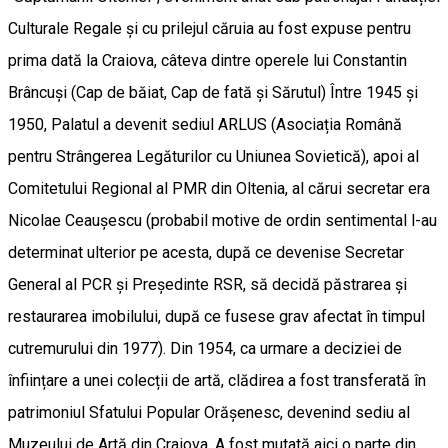
Culturale Regale și cu prilejul căruia au fost expuse pentru
prima dată la Craiova, câteva dintre operele lui Constantin
Brâncuși (Cap de băiat, Cap de fată și Sărutul) Între 1945 și
1950, Palatul a devenit sediul ARLUS (Asociația Română
pentru Strângerea Legăturilor cu Uniunea Sovietică), apoi al
Comitetului Regional al PMR din Oltenia, al cărui secretar era
Nicolae Ceaușescu (probabil motive de ordin sentimental l-au
determinat ulterior pe acesta, după ce devenise Secretar
General al PCR și Președinte RSR, să decidă păstrarea și
restaurarea imobilului, după ce fusese grav afectat în timpul
cutremurului din 1977). Din 1954, ca urmare a deciziei de
înființare a unei colecții de artă, clădirea a fost transferată în
patrimoniul Sfatului Popular Orășenesc, devenind sediu al
Muzeului de Artă din Craiova. A fost mutată aici o parte din