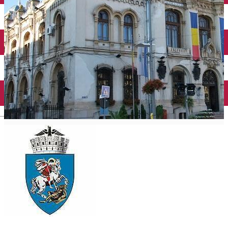
Închirieri auto
Închirieri biciclete
Taxi
Încărcare vehicule electrice
English