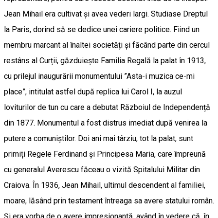
Jean Mihail era cultivat și avea vederi largi. Studiase Dreptul
la Paris, dorind să se dedice unei cariere politice. Fiind un
membru marcant al înaltei societăți și făcând parte din cercul
restâns al Curții, găzduiește Familia Regală la palat în 1913,
cu prilejul inaugurării monumentului ”Asta-i muzica ce-mi
place”, intitulat astfel după replica lui Carol I, la auzul
loviturilor de tun cu care a debutat Războiul de Independență
din 1877. Monumentul a fost distrus imediat după venirea la
putere a comuniștilor. Doi ani mai târziu, tot la palat, sunt
primiți Regele Ferdinand și Principesa Maria, care împreună
cu generalul Averescu făceau o vizită Spitalului Militar din
Craiova. În 1936, Jean Mihail, ultimul descendent al familiei,
moare, lăsând prin testament întreaga sa avere statului român.
Și era vorba de o avere impresionantă, având în vedere că, în