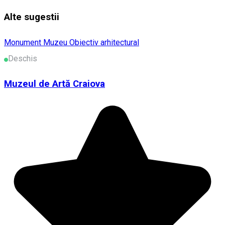
Alte sugestii
Monument
Muzeu
Obiectiv arhitectural
Deschis
Muzeul de Artă Craiova