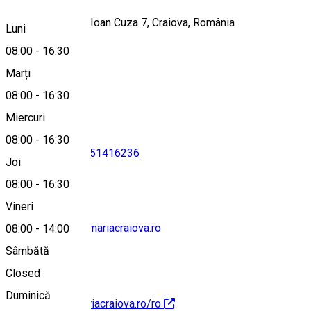
Strada Alexandru Ioan Cuza 7, Craiova, România
Luni
08:00
-
16:30
Marți
Hartă
08:00
-
16:30
Miercuri
08:00
-
16:30
0251416235
•
0251416236
Joi
08:00
-
16:30
Vineri
consiliulocal@primariacraiova.ro
08:00
-
14:00
Sâmbătă
Closed
Duminică
http://www.primariacraiova.ro/ro