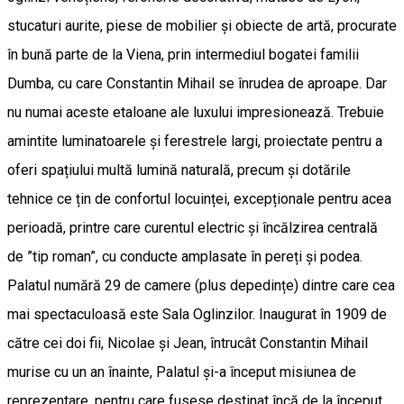
stucaturi aurite, piese de mobilier și obiecte de artă, procurate
în bună parte de la Viena, prin intermediul bogatei familii
Dumba, cu care Constantin Mihail se înrudea de aproape. Dar
nu numai aceste etaloane ale luxului impresionează. Trebuie
amintite luminatoarele și ferestrele largi, proiectate pentru a
oferi spațiului multă lumină naturală, precum și dotările
tehnice ce țin de confortul locuinței, excepționale pentru acea
perioadă, printre care curentul electric și încălzirea centrală
de ”tip roman”, cu conducte amplasate în pereți și podea.
Palatul numără 29 de camere (plus depedințe) dintre care cea
mai spectaculoasă este Sala Oglinzilor. Inaugurat în 1909 de
către cei doi fii, Nicolae și Jean, întrucât Constantin Mihail
murise cu un an înainte, Palatul și-a început misiunea de
reprezentare, pentru care fusese destinat încă de la început.