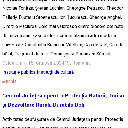
Nicolae Tonitza, Ștefan Luchian, Gheorghe Petrașcu, Theodor
Pallady, Eustațiu Stoenescu, Ion Țuculescu, Gheorge Anghel,
Dimitrie Paciurea. Cele mai valoroase dintre piesele deținute
de muzeu sunt șase dintre lucrările titanului artei moderne
universale, Constantin Brâncuși: Vitellius, Cap de fată, Cap de
băiat, Fragment de tors, Domnișoara Pogany și Sărutul.
Calea Unirii 15, Craiova 200419, Romania
Instituție publică
Instituții de cultură
Închis
Centrul Județean pentru Protecția Naturii, Turism
și Dezvoltare Rurală Durabilă Dolj
Activitatea desfășurată de Centrul Județean pentru Protecția