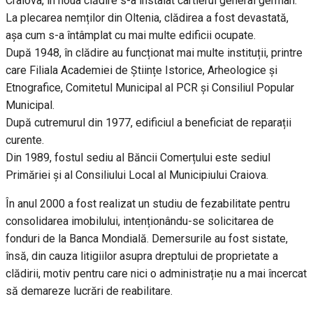
Craiova, în noua clădire s-a instalat cartierul general german.
La plecarea nemților din Oltenia, clădirea a fost devastată,
așa cum s-a întâmplat cu mai multe edificii ocupate.
După 1948, în clădire au funcționat mai multe instituții, printre
care Filiala Academiei de Științe Istorice, Arheologice și
Etnografice, Comitetul Municipal al PCR și Consiliul Popular
Municipal.
După cutremurul din 1977, edificiul a beneficiat de reparații
curente.
Din 1989, fostul sediu al Băncii Comerțului este sediul
Primăriei și al Consiliului Local al Municipiului Craiova.
În anul 2000 a fost realizat un studiu de fezabilitate pentru
consolidarea imobilului, intenționându-se solicitarea de
fonduri de la Banca Mondială. Demersurile au fost sistate,
însă, din cauza litigiilor asupra dreptului de proprietate a
clădirii, motiv pentru care nici o administrație nu a mai încercat
să demareze lucrări de reabilitare.