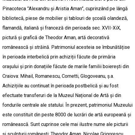
Pinacoteca ”Alexandru și Aristia Aman”, cuprinzând pe lângă
bibliotecă, piese de mobilier și tablouri de școală olandeză,
flamandă, italiană și franceză din perioada sec. XVII-XiX,
pictură și grafică de Theodor Aman, artă decorativă
românească și străină. Patrimoniul acesteia se îmbunătățise
în perioada interbelică prin achiziții făcute de primăria
orașului și prin donațiile făcute de marile familii boierești din
Craiova: Mihail, Romanescu, Cornetti, Glogoveanu, ș.a.
Achizițiile au continuat în perioada postbelică și au fost
efectuate transferuri de la Muzeul Național de Artă și din
fondurile centrale ale statului. În prezent, patrimoniul Muzeului
este constituit din peste 8000 de lucrări de artă europeană și
românească. Sunt cuprinse cele mai ilustre nume ale picturii
și sculpturii românești: Theodor Aman, Nicolae Grigorescu,