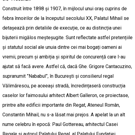
Construit între 1898 și 1907, în mijlocul unui oraș cuprins de
febra înnoirilor de la începutul secolului XX, Palatul Mihail se
detașează prin detaliile de execuție, ce au distincția unei
bijuterii migălos meșteșugite. Sunt reflectate astfel pretențiile
și statutul social ale unuia dintre cei mai bogați oameni ai
vremii, precum și ambiția și spiritul de concurență care l-au
ajutat să facă avere. Astfel că, dacă Ghe. Grigore Cantacuzino,
supranumit ”Nababul”, în București și consilierul regal
Vălimărescu, pe aceeași stradă, încredințaseră construcția
caselor lor faimosului arhitect Albert Galleron, ce proiectase,
printre alte edificii importante din Regat, Ateneul Român,
Constantin Mihail, nu s-a lăsat mai prejos. A apelat la un alt
nume celebru în epocă: Paul Gottereau, arhitectul Casei
Regale și autorul Palatului Regal, al Palatului Fundației