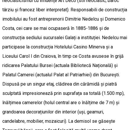
neoclasicismul cu influențe Art Deco (stil neoclasic, baroc
târziu și francez liber interpretat). Responsabili de construcția
imobilului au fost antreprenorii Dimitrie Nedelcu și Domenico
Costa, cei care se mai ocupaseră în 1885-1886 și de
construcția sediului sucursalei Galați a instituției. Nedelcu mai
participase la construcția Hotelului Casino Minerva și a
Liceului Carol I din Craiova, în timp ce Costa avusese în grijă
ridicarea Palatului Bursei (actuala Bibliotecă Națională) și
Palatul Camerei (actualul Palat al Patriarhiei) din București.
Dispusă pe un singur etaj, clădirea din cărămidă și piatră
sculptată impresionează prin suprafața sa totală (1.500 mp),
înălțimea camerelor (holul central are o înălțime de 7 m) și
grandoarea decorațiunilor din interior (uși, geamuri,
candelabre, mobilier, mozaicuri). La demisol se găsește