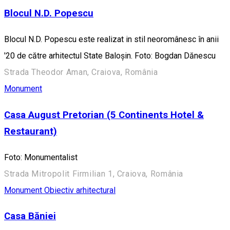
Blocul N.D. Popescu
Blocul N.D. Popescu este realizat in stil neoromânesc în anii
'20 de către arhitectul State Baloşin. Foto: Bogdan Dănescu
Strada Theodor Aman, Craiova, România
Monument
Casa August Pretorian (5 Continents Hotel &
Restaurant)
Foto: Monumentalist
Strada Mitropolit Firmilian 1, Craiova, România
Monument
Obiectiv arhitectural
Casa Băniei