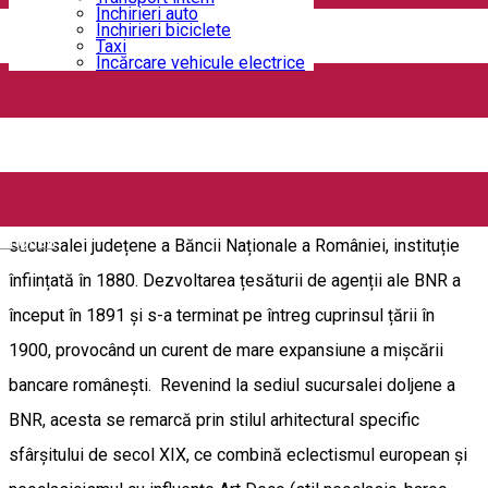
Banca Națională a României – Filiala Dolj este găzduită într-
Închirieri auto
Închirieri biciclete
un monument istoric de arhitectură de interes local, situat în
Taxi
Încărcare vehicule electrice
centrul municipiului Craiova, pe Calea Unirii, nr. 6 (capătul
dinspre Valea Vlăicii). Clădirea este situată lângă Casa
Constantin Vălimărescu și vis-a-vis de Biserica evanghelică.
Imobilul, ce datează de la sfârșitul secolului al XIX-lea (1887
– 1888), a fost construit pentru a servi drept sediu al
English
sucursalei județene a Băncii Naționale a României, instituție
înființată în 1880. Dezvoltarea țesăturii de agenții ale BNR a
început în 1891 și s-a terminat pe întreg cuprinsul țării în
1900, provocând un curent de mare expansiune a mișcării
bancare românești. Revenind la sediul sucursalei doljene a
BNR, acesta se remarcă prin stilul arhitectural specific
sfârșitului de secol XIX, ce combină eclectismul european și