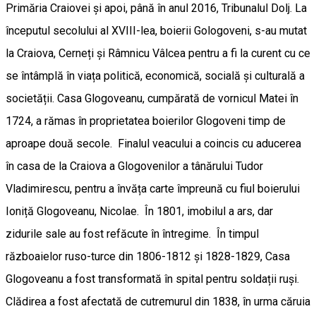
Primăria Craiovei și apoi, până în anul 2016, Tribunalul Dolj. La
începutul secolului al XVIII-lea, boierii Gologoveni, s-au mutat
la Craiova, Cerneți și Râmnicu Vâlcea pentru a fi la curent cu ce
se întâmplă în viața politică, economică, socială și culturală a
societății. Casa Glogoveanu, cumpărată de vornicul Matei în
1724, a rămas în proprietatea boierilor Glogoveni timp de
aproape două secole. Finalul veacului a coincis cu aducerea
în casa de la Craiova a Glogovenilor a tânărului Tudor
Vladimirescu, pentru a învăța carte împreună cu fiul boierului
Ioniță Glogoveanu, Nicolae. În 1801, imobilul a ars, dar
zidurile sale au fost refăcute în întregime. În timpul
războaielor ruso-turce din 1806-1812 și 1828-1829, Casa
Glogoveanu a fost transformată în spital pentru soldații ruși.
Clădirea a fost afectată de cutremurul din 1838, în urma căruia