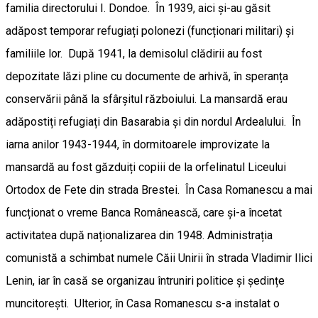
familia directorului I. Dondoe. În 1939, aici și-au găsit
adăpost temporar refugiați polonezi (funcționari militari) și
familiile lor. După 1941, la demisolul clădirii au fost
depozitate lăzi pline cu documente de arhivă, în speranța
conservării până la sfârșitul războiului. La mansardă erau
adăpostiți refugiați din Basarabia și din nordul Ardealului. În
iarna anilor 1943-1944, în dormitoarele improvizate la
mansardă au fost găzduiți copiii de la orfelinatul Liceului
Ortodox de Fete din strada Brestei. În Casa Romanescu a mai
funcționat o vreme Banca Românească, care și-a încetat
activitatea după naționalizarea din 1948. Administrația
comunistă a schimbat numele Căii Unirii în strada Vladimir Ilici
Lenin, iar în casă se organizau întruniri politice și ședințe
muncitorești. Ulterior, în Casa Romanescu s-a instalat o