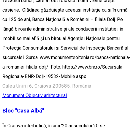
Tezaurul băncii, care a fost folosită multă vreme drept
casierie. Clădirea găzduiește aceeași instituție ca și în urmă
cu 125 de ani, Banca Națională a României – filiala Dolj. Pe
lângă birourile administrative și ale conducerii instituției, în
imobil se mai află și un birou al Agenției Naționale pentru
Protecția Consumatorului și Serviciul de Inspecție Bancară al
sucursalei. Sursa: www.monumenteoltenia.ro/banca-nationala-
a-romaniei-filiala-dolj/ Foto: https://www.bnr.ro/Sucursala-
Regionala-BNR-Dolj-19532-Mobile.aspx
Calea Unirii 6, Craiova 200585, România
Monument
Obiectiv arhitectural
Bloc "Casa Albă"
În Craiova interbelică, în anii '20 ai secolului 20 se