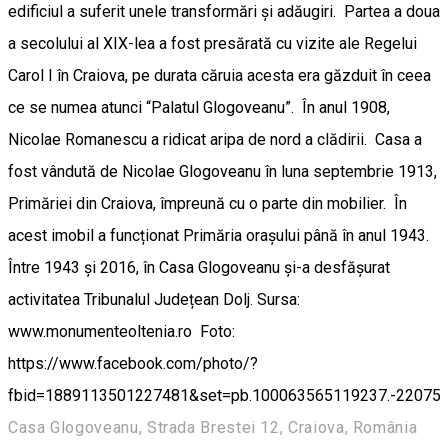
edificiul a suferit unele transformări și adăugiri. Partea a doua
a secolului al XIX-lea a fost presărată cu vizite ale Regelui
Carol I în Craiova, pe durata căruia acesta era găzduit în ceea
ce se numea atunci “Palatul Glogoveanu”. În anul 1908,
Nicolae Romanescu a ridicat aripa de nord a clădirii. Casa a
fost vândută de Nicolae Glogoveanu în luna septembrie 1913,
Primăriei din Craiova, împreună cu o parte din mobilier. În
acest imobil a funcționat Primăria orașului până în anul 1943.
Între 1943 și 2016, în Casa Glogoveanu și-a desfășurat
activitatea Tribunalul Județean Dolj. Sursa:
www.monumenteoltenia.ro Foto:
https://www.facebook.com/photo/?
fbid=1889113501227481&set=pb.100063565119237.-22075
Casa Glogoveanu, Strada Brestei 12, Craiova, România