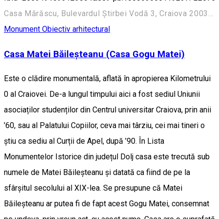
Casa Mărăscu, Bulevardul Știrbei Vodă 3, Craiova 200352, România
Monument
Obiectiv arhitectural
Casa Matei Băileșteanu (Casa Gogu Matei)
Este o clădire monumentală, aflată în apropierea Kilometrului
0 al Craiovei. De-a lungul timpului aici a fost sediul Uniunii
asociaților studenților din Centrul universitar Craiova, prin anii
’60, sau al Palatului Copiilor, ceva mai târziu, cei mai tineri o
știu ca sediu al Curții de Apel, după ’90. În Lista
Monumentelor Istorice din județul Dolj casa este trecută sub
numele de Matei Băileșteanu și datată ca fiind de pe la
sfârșitul secolului al XIX-lea. Se presupune că Matei
Băileșteanu ar putea fi de fapt acest Gogu Matei, consemnat