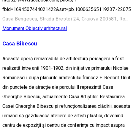
fbid=1694507444021422&set=pb.100063565119237.-22075
Casa Bengescu, Strada Brestei 24, Craiova 200581, România
Monument
Obiectiv arhitectural
Casa Bibescu
Această operă remarcabilă de arhitectură peisageră a fost
realizată între anii 1901-1902, din iniţiativa primarului Nicolae
Romanescu, dupa planurile arhitectului francez E. Redont. Unul
din punctele de atracţie ale parcului îl reprezintă Casa
Gheorghe Bibescu, actualmente Casa Artiştilor. Restaurarea
Casei Gheorghe Bibescu şi refuncţionalizarea clădirii, aceasta
urmând să găzduiască ateliere de artişti plastici, devenind
centru de expoziţii şi centru de conferinţe cu impact asupra