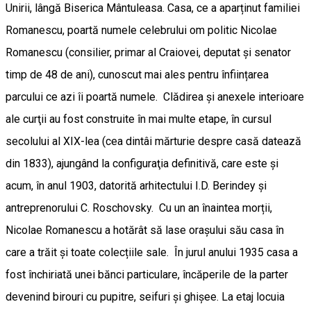
Unirii, lângă Biserica Mântuleasa. Casa, ce a aparținut familiei
Romanescu, poartă numele celebrului om politic Nicolae
Romanescu (consilier, primar al Craiovei, deputat și senator
timp de 48 de ani), cunoscut mai ales pentru înființarea
parcului ce azi îi poartă numele. Clădirea şi anexele interioare
ale curţii au fost construite în mai multe etape, în cursul
secolului al XIX-lea (cea dintâi mărturie despre casă datează
din 1833), ajungând la configuraţia definitivă, care este şi
acum, în anul 1903, datorită arhitectului I.D. Berindey şi
antreprenorului C. Roschovsky. Cu un an înaintea morții,
Nicolae Romanescu a hotărât să lase orașului său casa în
care a trăit și toate colecțiile sale. În jurul anului 1935 casa a
fost închiriată unei bănci particulare, încăperile de la parter
devenind birouri cu pupitre, seifuri și ghișee. La etaj locuia