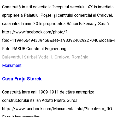
Construită în stil eclectic la începutul secolului XX în imediata
apropiere a Palatului Poștei și centrului comercial al Craiovei,
casa intra în anii `30 în proprietatea Băncii Eskenasy. Sursă:
https://www.facebook.com/photo/?
fbid=1199466494339458&set=a.983924029227040&locale=
Foto: RASUB Construct Engineering
Bulevardul Știrbei Vodă 1, Craiova, România
Monument
Casa Frații Starck
Construită între anii 1909-1911 de către antrepriza
constructorului italian Adotti Pietro. Sursă:
https://www.facebook.com/Monumentalistul/?locale=ro_RO