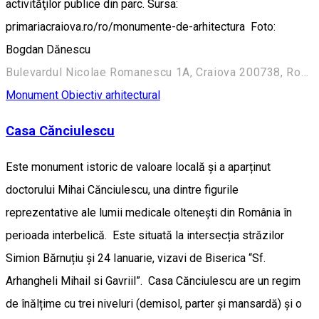
activităţilor publice din parc. Sursa:
primariacraiova.ro/ro/monumente-de-arhitectura Foto:
Bogdan Dănescu
Bulevardul Nicolae Romanescu 1A, Craiova 200738, Romania
Monument
Obiectiv arhitectural
Casa Cănciulescu
Este monument istoric de valoare locală și a aparținut
doctorului Mihai Cănciulescu, una dintre figurile
reprezentative ale lumii medicale oltenești din România în
perioada interbelică. Este situată la intersecția străzilor
Simion Bărnuțiu și 24 Ianuarie, vizavi de Biserica “Sf.
Arhangheli Mihail si Gavriil”. Casa Cănciulescu are un regim
de înălțime cu trei niveluri (demisol, parter și mansardă) și o