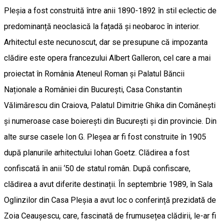
Pleșia a fost construită între anii 1890-1892 în stil eclectic de
predominanță neoclasică la fațadă și neobaroc în interior.
Arhitectul este necunoscut, dar se presupune că impozanta
clădire este opera francezului Albert Galleron, cel care a mai
proiectat în România Ateneul Roman și Palatul Băncii
Naționale a României din București, Casa Constantin
Vălimărescu din Craiova, Palatul Dimitrie Ghika din Comănești
și numeroase case boierești din București și din provincie. Din
alte surse casele Ion G. Pleșea ar fi fost construite în 1905
după planurile arhitectului Iohan Goetz. Clădirea a fost
confiscată în anii ‘50 de statul român. După confiscare,
clădirea a avut diferite destinații. În septembrie 1989, în Sala
Oglinzilor din Casa Pleșia a avut loc o conferință prezidată de
Zoia Ceaușescu, care, fascinată de frumusețea clădirii, le-ar fi