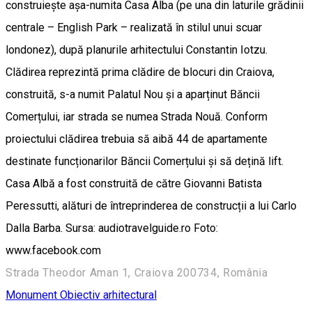
construiește așa-numita Casa Alba (pe una din laturile grădinii
centrale – English Park – realizată în stilul unui scuar
londonez), după planurile arhitectului Constantin Iotzu.
Clădirea reprezintă prima clădire de blocuri din Craiova,
construită, s-a numit Palatul Nou și a aparținut Băncii
Comerțului, iar strada se numea Strada Nouă. Conform
proiectului clădirea trebuia să aibă 44 de apartamente
destinate funcționarilor Băncii Comerțului și să dețină lift.
Casa Albă a fost construită de către Giovanni Batista
Peressutti, alături de întreprinderea de construcții a lui Carlo
Dalla Barba. Sursa: audiotravelguide.ro Foto:
www.facebook.com
Strada Theodor Aman 1, Craiova 200734, România
Monument
Obiectiv arhitectural