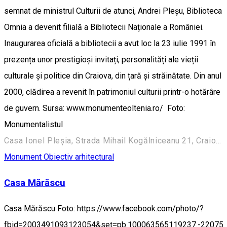
semnat de ministrul Culturii de atunci, Andrei Pleșu, Biblioteca
Omnia a devenit filială a Bibliotecii Naționale a României.
Inaugurarea oficială a bibliotecii a avut loc la 23 iulie 1991 în
prezența unor prestigioși invitați, personalități ale vieții
culturale și politice din Craiova, din țară și străinătate. Din anul
2000, clădirea a revenit în patrimoniul culturii printr-o hotărâre
de guvern. Sursa: www.monumenteoltenia.ro/ Foto:
Monumentalistul
Casa Ionel Pleșia, Strada Mihail Kogălniceanu 21, Craiova 200390, România
Monument
Obiectiv arhitectural
Casa Mărăscu
Casa Mărăscu Foto: https://www.facebook.com/photo/?
fbid=2003491093123054&set=pb.100063565119237.-22075