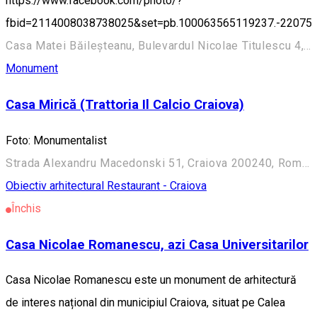
https://www.facebook.com/photo/?
fbid=2114008038738025&set=pb.100063565119237.-22075
Casa Matei Băileșteanu, Bulevardul Nicolae Titulescu 4, Craiova 200136, Romania
Monument
Casa Mirică (Trattoria Il Calcio Craiova)
Foto: Monumentalist
Strada Alexandru Macedonski 51, Craiova 200240, România
Obiectiv arhitectural
Restaurant - Craiova
Închis
Casa Nicolae Romanescu, azi Casa Universitarilor
Casa Nicolae Romanescu este un monument de arhitectură
de interes național din municipiul Craiova, situat pe Calea