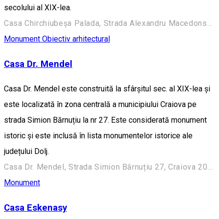
secolului al XIX-lea.
Casa Chirchiubeșa Palada, Strada Alexandru Macedonski 28, Craiova 200383, România
Monument
Obiectiv arhitectural
Casa Dr. Mendel
Casa Dr. Mendel este construită la sfârșitul sec. al XIX-lea și
este localizată în zona centrală a municipiului Craiova pe
strada Simion Bărnuțiu la nr 27. Este considerată monument
istoric și este inclusă în lista monumentelor istorice ale
județului Dolj.
Casa Dr. Mendel, Strada Simion Bărnuțiu 27, Craiova 200382, România
Monument
Casa Eskenasy