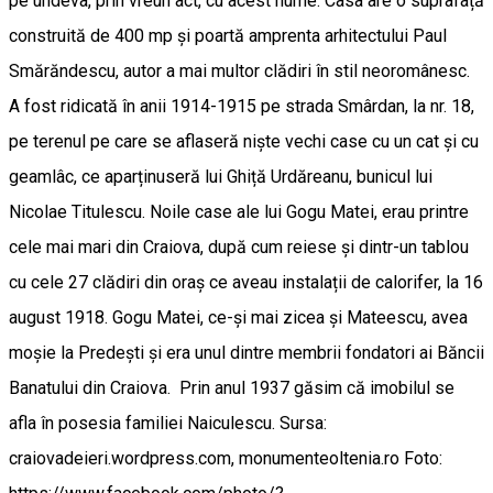
pe undeva, prin vreun act, cu acest nume. Casa are o suprafață
construită de 400 mp și poartă amprenta arhitectului Paul
Smărăndescu, autor a mai multor clădiri în stil neoromânesc.
A fost ridicată în anii 1914-1915 pe strada Smârdan, la nr. 18,
pe terenul pe care se aflaseră niște vechi case cu un cat și cu
geamlâc, ce aparținuseră lui Ghiță Urdăreanu, bunicul lui
Nicolae Titulescu. Noile case ale lui Gogu Matei, erau printre
cele mai mari din Craiova, după cum reiese și dintr-un tablou
cu cele 27 clădiri din oraș ce aveau instalații de calorifer, la 16
august 1918. Gogu Matei, ce-și mai zicea și Mateescu, avea
moșie la Predești și era unul dintre membrii fondatori ai Băncii
Banatului din Craiova. Prin anul 1937 găsim că imobilul se
afla în posesia familiei Naiculescu. Sursa:
craiovadeieri.wordpress.com, monumenteoltenia.ro Foto: