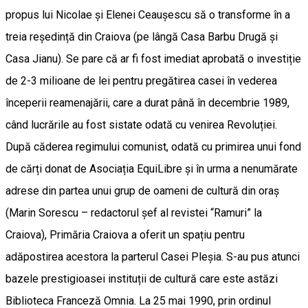
propus lui Nicolae și Elenei Ceaușescu să o transforme în a
treia reședință din Craiova (pe lângă Casa Barbu Drugă și
Casa Jianu). Se pare că ar fi fost imediat aprobată o investiție
de 2-3 milioane de lei pentru pregătirea casei în vederea
începerii reamenajării, care a durat până în decembrie 1989,
când lucrările au fost sistate odată cu venirea Revoluției.
După căderea regimului comunist, odată cu primirea unui fond
de cărți donat de Asociația EquiLibre și în urma a nenumărate
adrese din partea unui grup de oameni de cultură din oraș
(Marin Sorescu – redactorul șef al revistei “Ramuri” la
Craiova), Primăria Craiova a oferit un spațiu pentru
adăpostirea acestora la parterul Casei Pleșia. S-au pus atunci
bazele prestigioasei instituții de cultură care este astăzi
Biblioteca Franceză Omnia. La 25 mai 1990, prin ordinul