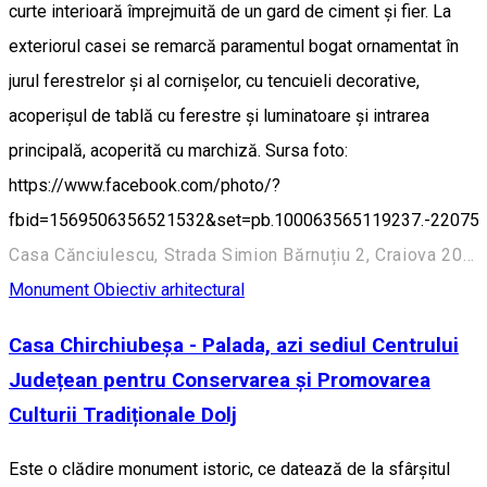
curte interioară împrejmuită de un gard de ciment și fier. La
exteriorul casei se remarcă paramentul bogat ornamentat în
jurul ferestrelor și al cornișelor, cu tencuieli decorative,
acoperișul de tablă cu ferestre și luminatoare și intrarea
principală, acoperită cu marchiză. Sursa foto:
https://www.facebook.com/photo/?
fbid=1569506356521532&set=pb.100063565119237.-22075
Casa Cănciulescu, Strada Simion Bărnuțiu 2, Craiova 200382, România
Monument
Obiectiv arhitectural
Casa Chirchiubeșa - Palada, azi sediul Centrului
Județean pentru Conservarea și Promovarea
Culturii Tradiționale Dolj
Este o clădire monument istoric, ce datează de la sfârșitul