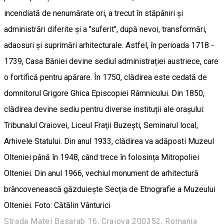
incendiată de nenumărate ori, a trecut în stăpâniri și
administrări diferite și a "suferit", după nevoi, transformări,
adaosuri și suprimări arhitecturale. Astfel, în perioada 1718 -
1739, Casa Băniei devine sediul administrației austriece, care
o fortifică pentru apărare. În 1750, clădirea este cedată de
domnitorul Grigore Ghica Episcopiei Râmnicului. Din 1850,
clădirea devine sediu pentru diverse instituții ale orașului:
Tribunalul Craiovei, Liceul Fraţii Buzești, Seminarul local,
Arhivele Statului. Din anul 1933, clădirea va adăposti Muzeul
Olteniei până în 1948, când trece în folosința Mitropoliei
Olteniei. Din anul 1966, vechiul monument de arhitectură
brâncovenească găzduiește Secția de Etnografie a Muzeului
Olteniei. Foto: Cătălin Vânturici
Strada Matei Basarab 16, Craiova 200352, Romania