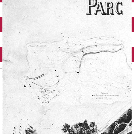
Închirieri auto
Închirieri biciclete
Taxi
Încărcare vehicule electrice
English