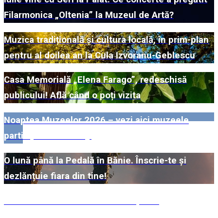
Filarmonica „Oltenia” la Muzeul de Artă?
Muzica tradițională și cultura locală, în prim-plan
pentru al doilea an la Cula Izvoranu-Geblescu
Casa Memorială „Elena Farago”, redeschisă
publicului! Află când o poți vizita
Noaptea Muzeelor 2026 – vezi aici muzeele
participante din Dolj!
O lună până la Pedală în Bănie. Înscrie-te și
dezlănțuie fiara din tine!
#WillMatters. Festivalul Internațional
Shakespeare vine cu încă o ediție spectaculoasă