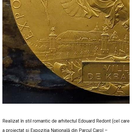
Realizat în stil romantic de arhitectul Edouard Redont (cel care
a proiectat si Expoziția Națională din Parcul Carol –