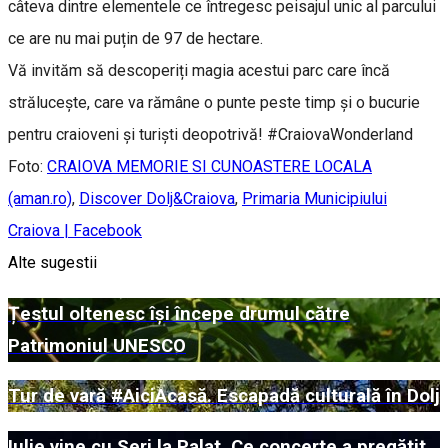
câteva dintre elementele ce întregesc peisajul unic al parcului
ce are nu mai puțin de 97 de hectare.
Vă invităm să descoperiți magia acestui parc care încă
strălucește, care va rămâne o punte peste timp și o bucurie
pentru craioveni și turiști deopotrivă! #CraiovaWonderland
Foto:
CRAIOVA MEMORIE SI CUNOASTERE LOCALA
(aman.ro)
,
Discover Dolj&Craiova
,
Primaria Municipiului
Craiova | Facebook
Alte sugestii
Țestul oltenesc își începe drumul către
Patrimoniul UNESCO
Tur de vară #AiciAcasă. Escapadă culturală în Dolj
Iulie vine cu Seri la Palat. Ce concerte a pregătit