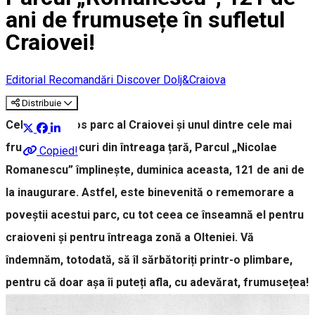
ani de frumusețe în sufletul
Craiovei!
Editorial
Recomandări Discover Dolj&Craiova
Distribuie
Cel mai frumos parc al Craiovei și unul dintre cele mai
frumoase parcuri din întreaga țară, Parcul „Nicolae
Copied!
Romanescu” împlinește, duminica aceasta, 121 de ani de
la inaugurare. Astfel, este binevenită o rememorare a
poveștii acestui parc, cu tot ceea ce înseamnă el pentru
craioveni și pentru întreaga zonă a Olteniei. Vă
îndemnăm, totodată, să îl sărbătoriți printr-o plimbare,
pentru că doar așa îi puteți afla, cu adevărat, frumusețea!