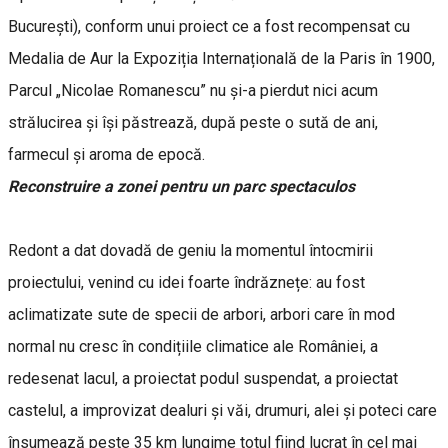
București), conform unui proiect ce a fost recompensat cu
Medalia de Aur la Expoziția Internațională de la Paris în 1900,
Parcul „Nicolae Romanescu” nu și-a pierdut nici acum
strălucirea și își păstrează, după peste o sută de ani,
farmecul și aroma de epocă.
Reconstruire a zonei pentru un parc spectaculos
Redont a dat dovadă de geniu la momentul întocmirii
proiectului, venind cu idei foarte îndrăznețe: au fost
aclimatizate sute de specii de arbori, arbori care în mod
normal nu cresc în condițiile climatice ale României, a
redesenat lacul, a proiectat podul suspendat, a proiectat
castelul, a improvizat dealuri și văi, drumuri, alei și poteci care
însumează peste 35 km lungime totul fiind lucrat în cel mai