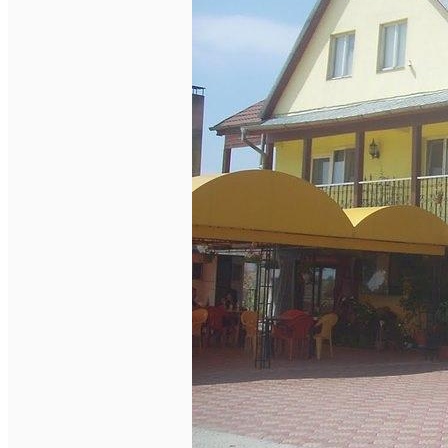
Închirieri auto
Închirieri biciclete
Taxi
Încărcare vehicule electrice
English