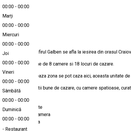
00:00
-
00:00
Marți
Hartă
00:00
-
00:00
Despre
Miercuri
00:00
-
00:00
Pensiunea Trandafirul Galben se afla la iesirea din orasul Craio
Joi
00:00
-
00:00
Pensiunea dispune de 8 camere si 18 locuri de cazare.
Vineri
Turistii ce tranziteaza zona se pot caza aici, aceasta unitate de
00:00
-
00:00
Dispune de conditii bune de cazare, cu camere spatioase, curate
Sâmbătă
Facilitati:
00:00
-
00:00
- Sala de conferinte
Duminică
- Grup sanitar in camera
00:00
-
00:00
- Incalzire centrala
- Restaurant