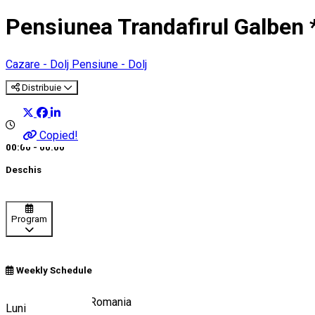
Pensiunea Trandafirul Galben *
Cazare - Dolj
Pensiune - Dolj
Distribuie
Copied!
00:00 - 00:00
Deschis
Program
Weekly Schedule
Pielești 207450, Romania
Luni