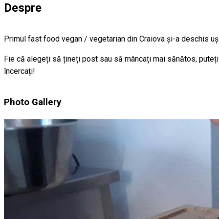
Despre
Primul fast food vegan / vegetarian din Craiova și-a deschis uș
Fie că alegeți să țineți post sau să mâncați mai sănătos, puteți 
încercați!
Photo Gallery