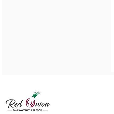
Închirieri auto
Închirieri biciclete
Taxi
Încărcare vehicule electrice
English