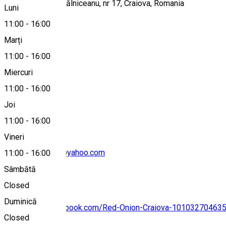
Strada Mihail Kogălniceanu, nr 17, Craiova, Romania
Luni
11:00
-
16:00
Marți
Hartă
11:00
-
16:00
Miercuri
11:00
-
16:00
0763 251 079
Joi
11:00
-
16:00
Vineri
redonioncraiova@yahoo.com
11:00
-
16:00
Sâmbătă
Closed
Duminică
https://www.facebook.com/Red-Onion-Craiova-10103270463
Closed