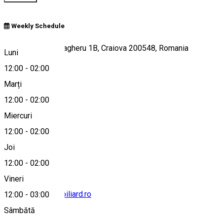
Weekly Schedule
Strada General Magheru 1B, Craiova 200548, Romania
Luni
12:00
-
02:00
Marți
Hartă
12:00
-
02:00
Miercuri
12:00
-
02:00
0720414203
Joi
12:00
-
02:00
Vineri
office@scoaladebiliard.ro
12:00
-
03:00
Sâmbătă