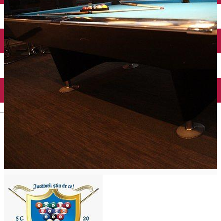
Închirieri auto
Închirieri biciclete
Taxi
Încărcare vehicule electrice
English