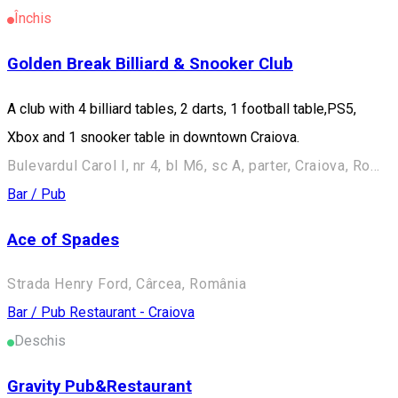
Închis
Golden Break Billiard & Snooker Club
A club with 4 billiard tables, 2 darts, 1 football table,PS5,
Xbox and 1 snooker table in downtown Craiova.
Bulevardul Carol I, nr 4, bl M6, sc A, parter, Craiova, Romania
Bar / Pub
Ace of Spades
Strada Henry Ford, Cârcea, România
Bar / Pub
Restaurant - Craiova
Deschis
Gravity Pub&Restaurant