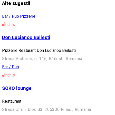
Alte sugestii
Bar / Pub
Pizzerie
Închis
Don Lucianoo Bailesti
Pizzerie Resturant Don Lucianoo Bailesti
Strada Victoriei, nr 116, Băilești, Romania
Bar / Pub
Închis
SOKO lounge
Restaurant
Strada Unirii, bloc G3, 205300 Filiași, Romania