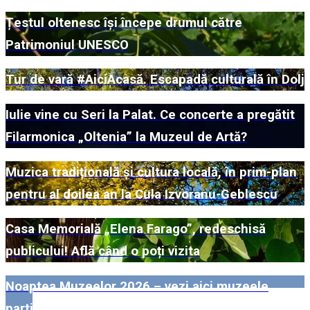
Țestul oltenesc își începe drumul către
Patrimoniul UNESCO
Tur de vară #AiciAcasă. Escapadă culturală în Dolj
Iulie vine cu Seri la Palat. Ce concerte a pregătit
Filarmonica „Oltenia” la Muzeul de Artă?
Muzica tradițională și cultura locală, în prim-plan
pentru al doilea an la Cula Izvoranu-Geblescu
Casa Memorială „Elena Farago”, redeschisă
publicului! Află când o poți vizita
Noaptea Muzeelor 2026 – vezi aici muzeele
participante din Dolj!