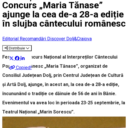
Concurs „Maria Tănase”
ajunge la cea de-a 28-a ediție
în slujba cântecului românesc
Editorial
Recomandări Discover Dolj&Craiova
Distribuie
Festivalul Concurs Național al Interpreților Cântecului
Popular Românesc „Maria Tănase”, organizat de
Copied!
Consiliul Județean Dolj, prin Centrul Județean de Cultură
și Artă Dolj, ajunge, în acest an, la cea de-a 28-a ediție,
încununând o tradiție ce dăinuie de 56 de ani în Bănie.
Evenimentul va avea loc în perioada 23-25 septembrie, la
Teatrul Național „Marin Sorescu”.