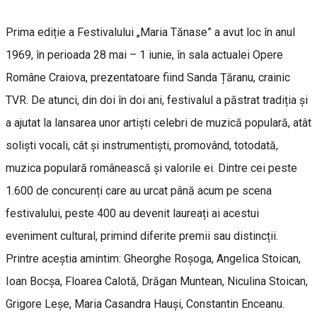
Prima ediție a Festivalului „Maria Tănase” a avut loc în anul
1969, în perioada 28 mai – 1 iunie, în sala actualei Opere
Române Craiova, prezentatoare fiind Sanda Țăranu, crainic
TVR. De atunci, din doi în doi ani, festivalul a păstrat tradiția și
a ajutat la lansarea unor artiști celebri de muzică populară, atât
soliști vocali, cât și instrumentiști, promovând, totodată,
muzica populară românească și valorile ei. Dintre cei peste
1.600 de concurenți care au urcat până acum pe scena
festivalului, peste 400 au devenit laureați ai acestui
eveniment cultural, primind diferite premii sau distincții.
Printre aceștia amintim: Gheorghe Roșoga, Angelica Stoican,
Ioan Bocșa, Floarea Calotă, Drăgan Muntean, Niculina Stoican,
Grigore Leșe, Maria Casandra Hauși, Constantin Enceanu.