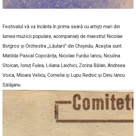
Festivalul vă va încânta în prima seară cu artiști mari din
lumea muzicii populare, acompaniați de maestrul Nicolae
Botgros și Orchestra ,,Lăutarii" din Chișinău. Aceștia sunt:
Matilda Pascal Cojocărița, Nicolae Furdui Iancu, Niculina
Stoican, Ionuț Fulea, Liliana Laichici, Zorina Bălan, Andreea
Voica, Mioara Velicu, Cornelia și Lupu Rednic și Dinu Iancu
Sălăjanu.