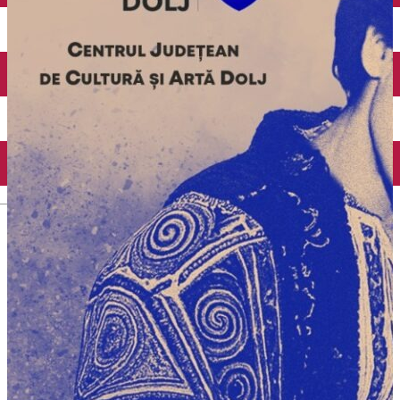
Închirieri auto
Închirieri biciclete
Taxi
Încărcare vehicule electrice
English