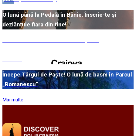
O lună până la Pedală în Bănie. Înscrie-te și
dezlănțuie fiara din tine!
#WillMatters. Festivalul Internațional
Shakespeare vine cu încă o ediție spectaculoasă
în 2026
Începe Târgul de Paște! O lună de basm în Parcul
„Romanescu”
Mai multe