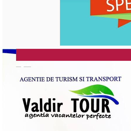
Închirieri auto
Închirieri biciclete
Taxi
Încărcare vehicule electrice
English