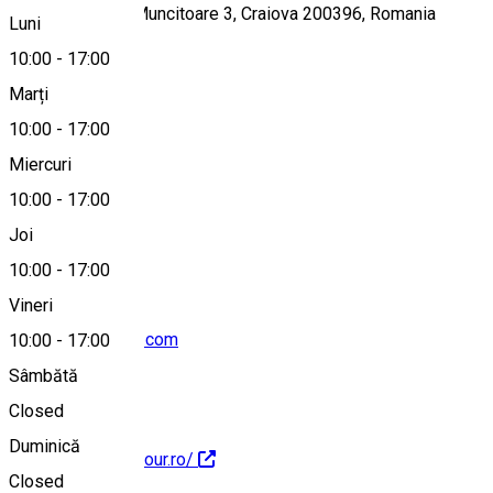
Strada România Muncitoare 3, Craiova 200396, Romania
Luni
10:00
-
17:00
Marți
Hartă
10:00
-
17:00
Miercuri
10:00
-
17:00
0251406196
Joi
10:00
-
17:00
Vineri
valdirtour@yahoo.com
10:00
-
17:00
Sâmbătă
Closed
Duminică
http://www.valdirtour.ro/
Closed