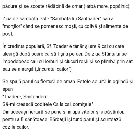
pădure şi se scoate rădăcinã de omar (iarbă mare, popâlnic).
Ziua de sâmbătă este "Sâmbăta lui Sântoader" sau a
"morţilor" când se pomenesc moşii, cu colivă şi alimente de
post.
În credinţa populară, Sf. Toader e tânăr şi are 9 cai cu care
aleargă după soare ca să-l ţinã pe cer. De ziua Sfântului se
împodobesc caii cu ierburi şi ciucuri roşii şi se plimbă prin sat
sau se aleargă („încuratul cailor”).
Se spală părul cu fiertură de oman. Fetele se uită în oglindă şi
spun:
"Toadere, Sântoadere,
Să-mi crească codiţele Ca la cai, comiţele."
Din aceeaşi fiertură se pune şi în apa vitelor şi a păsărilor,
pentru a fi sănătoase. Bărbaţii îşi tund părul şi scurtează
cozile cailor.