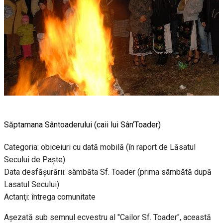
Săptamana Sântoaderului (caii lui Sân’Toader)
Categoria: obiceiuri cu dată mobilă (în raport de Lăsatul
Secului de Paște)
Data desfăşurării: sâmbăta Sf. Toader (prima sâmbătă după
Lasatul Secului)
Actanţi: întrega comunitate
Aşezată sub semnul ecvestru al "Cailor Sf. Toader", această