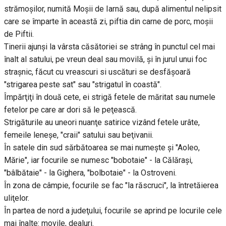
strămoşilor, numită Moşii de Iarnă sau, după alimentul nelipsit
care se împarte în această zi, piftia din carne de porc, moşii
de Piftii.
Tinerii ajunşi la vârsta căsătoriei se strâng în punctul cel mai
înalt al satului, pe vreun deal sau movilă, şi în jurul unui foc
straşnic, făcut cu vreascuri si uscături se desfăşoară
"strigarea peste sat" sau "strigatul în coastă".
Împărţiţi în două cete, ei strigă fetele de măritat sau numele
fetelor pe care ar dori să le peţească.
Strigăturile au uneori nuanţe satirice vizând fetele urâte,
femeile leneşe, "craii" satului sau beţivanii.
În satele din sud sărbătoarea se mai numeşte şi "Aoleo,
Mărie", iar focurile se numesc "bobotaie" - la Călăraşi,
"bâlbătaie" - la Gighera, "bolbotaie" - la Ostroveni.
În zona de câmpie, focurile se fac "la răscruci", la întretăierea
uliţelor.
În partea de nord a judeţului, focurile se aprind pe locurile cele
mai înalte: movile, dealuri.