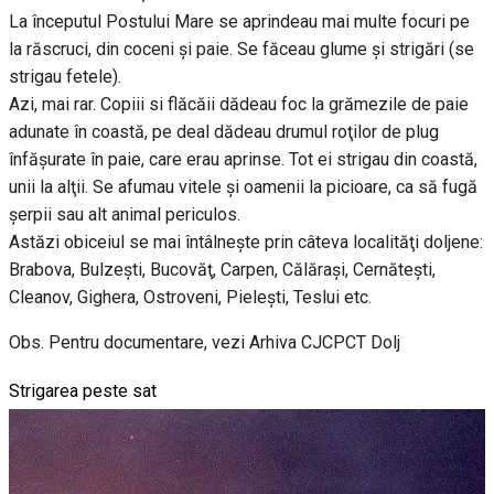
La începutul Postului Mare se aprindeau mai multe focuri pe
la răscruci, din coceni şi paie. Se făceau glume şi strigări (se
strigau fetele).
Azi, mai rar. Copiii si flăcăii dădeau foc la grămezile de paie
adunate în coastă, pe deal dădeau drumul roţilor de plug
înfăşurate în paie, care erau aprinse. Tot ei strigau din coastă,
unii la alţii. Se afumau vitele şi oamenii la picioare, ca să fugă
şerpii sau alt animal periculos.
Astăzi obiceiul se mai întâlneşte prin câteva localităţi doljene:
Brabova, Bulzeşti, Bucovăţ, Carpen, Călăraşi, Cernăteşti,
Cleanov, Gighera, Ostroveni, Pieleşti, Teslui etc.
Obs. Pentru documentare, vezi Arhiva CJCPCT Dolj
Strigarea peste sat