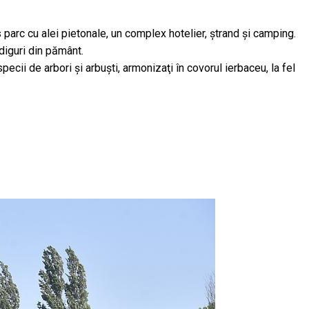
 parc cu alei pietonale, un complex hotelier, ştrand şi camping.
 diguri din pământ.
ecii de arbori şi arbuşti, armonizaţi în covorul ierbaceu, la fel