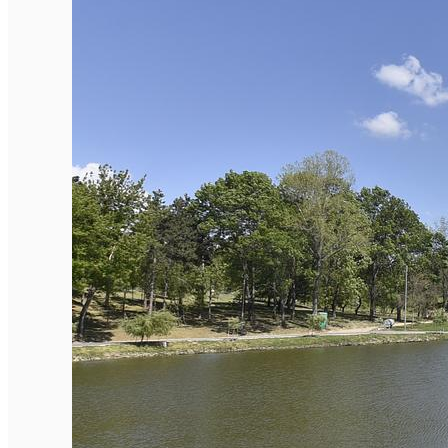
Închirieri auto
Închirieri biciclete
Taxi
Încărcare vehicule electrice
English