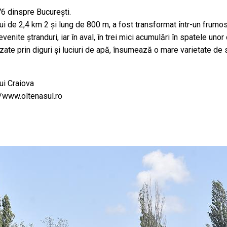
76 dinspre Bucureşti.
lui de 2,4 km 2 şi lung de 800 m, a fost transformat într-un frumos
enite ştranduri, iar în aval, în trei mici acumulări în spatele unor
ate prin diguri şi luciuri de apă, însumează o mare varietate de sp
ui Craiova
//www.oltenasul.ro