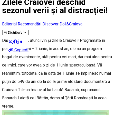
Zilele Craiovei deschid
sezonul verii și al distracției!
Editorial
Recomandări Discover Dolj&Craiova
Distribuie
Dacă vine vara, atunci vin și zilele Craiovei! Programate în
perioada 30 mai – 2 iunie, în acest an, ele au un program
Copied!
bogat de evenimente, atât pentru cei mari, dar mai ales pentru
cei mici, care vor avea o zi de 1 Iunie spectaculoasă. Vă
reamintim, totodată, că la data de 1 iunie se împlinesc nu mai
puțin de 549 de ani de la de la prima atestare documentară a
Craiovei, într-un hrisov al lui Laiotă Basarab, supranumit
Basarab Laiotă cel Bătrân, domn al Ţării Româneşti la acea
vreme.