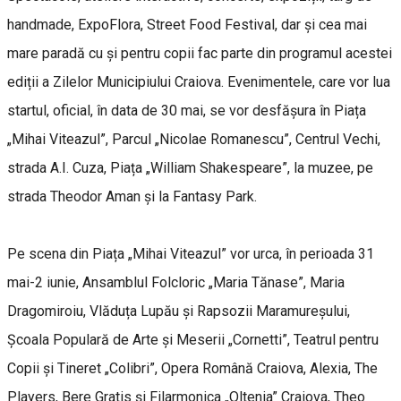
handmade, ExpoFlora, Street Food Festival, dar și cea mai
mare paradă cu și pentru copii fac parte din programul acestei
ediții a Zilelor Municipiului Craiova. Evenimentele, care vor lua
startul, oficial, în data de 30 mai, se vor desfășura în Piața
„Mihai Viteazul”, Parcul „Nicolae Romanescu”, Centrul Vechi,
strada A.I. Cuza, Piața „William Shakespeare”, la muzee, pe
strada Theodor Aman și la Fantasy Park.
Pe scena din Piața „Mihai Viteazul” vor urca, în perioada 31
mai-2 iunie, Ansamblul Folcloric „Maria Tănase”, Maria
Dragomiroiu, Vlăduța Lupău și Rapsozii Maramureșului,
Școala Populară de Arte și Meserii „Cornetti”, Teatrul pentru
Copii și Tineret „Colibri”, Opera Română Craiova, Alexia, The
Players, Bere Gratis și Filarmonica „Oltenia” Craiova, Theo