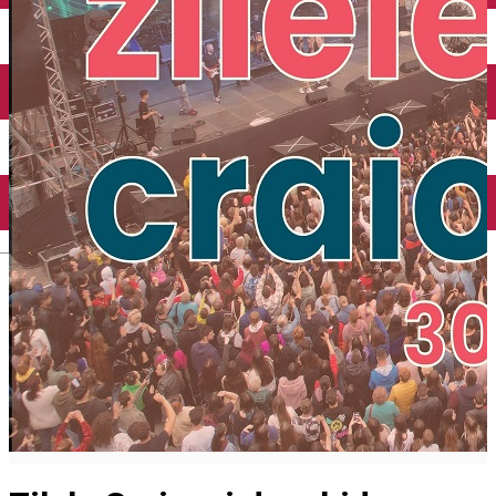
Închirieri auto
Închirieri biciclete
Taxi
Încărcare vehicule electrice
English