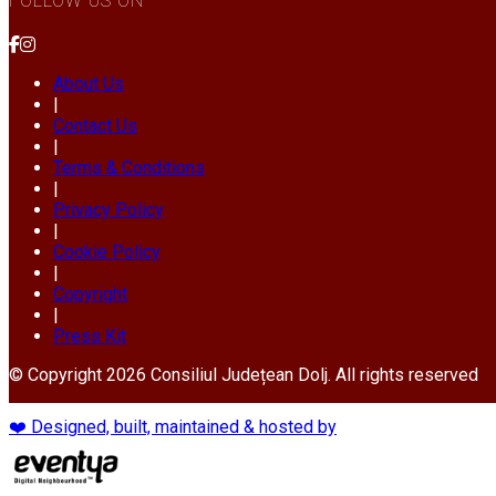
FOLLOW US ON
About Us
|
Contact Us
|
Terms & Conditions
|
Privacy Policy
|
Cookie Policy
|
Copyright
|
Press Kit
© Copyright 2026 Consiliul Județean Dolj. All rights reserved
❤️ Designed, built, maintained & hosted by