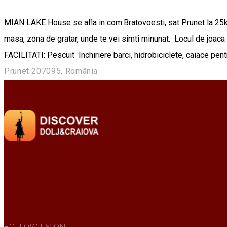
MIAN LAKE House se afla in com.Bratovoesti, sat Prunet la 25
masa, zona de gratar, unde te vei simti minunat. Locul de joaca s
FACILITATI: Pescuit Inchiriere barci, hidrobiciclete, caiace pent
Prunet 207095, România