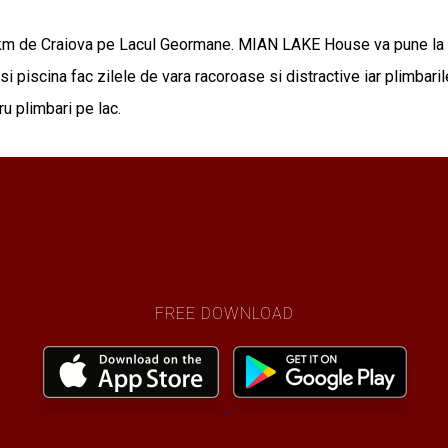
km de Craiova pe Lacul Geormane. MIAN LAKE House va pune la d
i piscina fac zilele de vara racoroase si distractive iar plimbaril
ru plimbari pe lac.
FREE DOWNLOAD