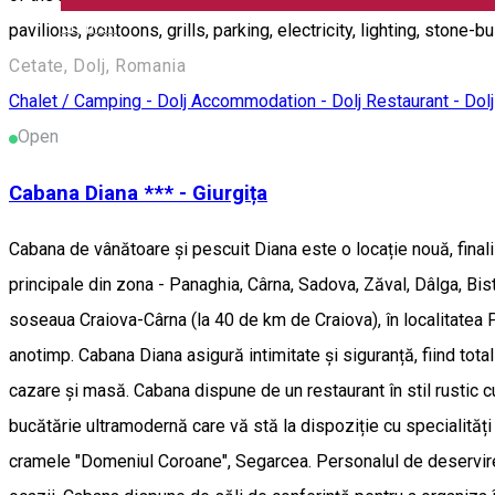
English
pavilions, pontoons, grills, parking, electricity, lighting, ston
Cetate, Dolj, Romania
Chalet / Camping - Dolj
Accommodation - Dolj
Restaurant - Dolj
Open
Cabana Diana *** - Giurgița
Cabana de vânătoare și pescuit Diana este o locație nouă, final
principale din zona - Panaghia, Cârna, Sadova, Zăval, Dâlga, Bis
soseaua Craiova-Cârna (la 40 de km de Craiova), în localitatea
anotimp. Cabana Diana asigură intimitate și siguranță, fiind tot
cazare și masă. Cabana dispune de un restaurant în stil rustic
bucătărie ultramodernă care vă stă la dispoziție cu specialități 
cramele "Domeniul Coroane", Segarcea. Personalul de deservire est