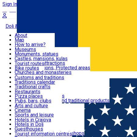
Sign In
Sign Up Free
Dolj & Craiova
About
Map
Attractions
How to arrive?
Recommendations
Museums
Tourist attractions
Monuments, statues
Routes
News
Castles, mansions, kulas
Architectural attractions
Tourist routes
Natural attractions, Protected areas
Bike routes
Customs, Traditions
Churches and monasteries
Română
Archaeological sites
Customs and traditions
Parks and gardens
Traditions calendar
Food & Drinks
Traditional crafts
Traditional cuisine
Restaurants
Wineries and vineyards
Pizza places
Leisure & Fun
Local manufacturers and traditional products
Pubs, bars, clubs
Cafes and teahouses
Arts and culture
Sweets and ice cream
Cinema
Accommodation
Fast-food
Sports and leisure
Horse riding
Hotels in Craiova
Swimming pools
Hotels in Dolj
Useful
Zoo
Guesthouses
Shopping, souvenirs, bookshops
Villas
Tourist information centres