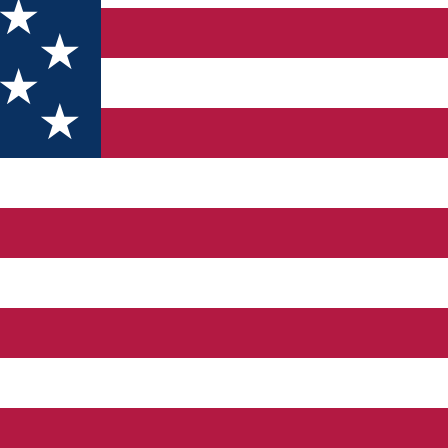
e carp between 1 and 4 kg can be retained at the price of 20 lei/k
e - 150 ron for 24 hours. Facilities: cable tv, plasma, air condi
oom, shower cabin. 3. Apartment 1 double bedroom, 1 room with two 
 / person. Each fisherman has the right to come with an adult atte
es without fish retention within one year, the 11th is free. Ticke
resenting the discount ticket one must have an identity document 