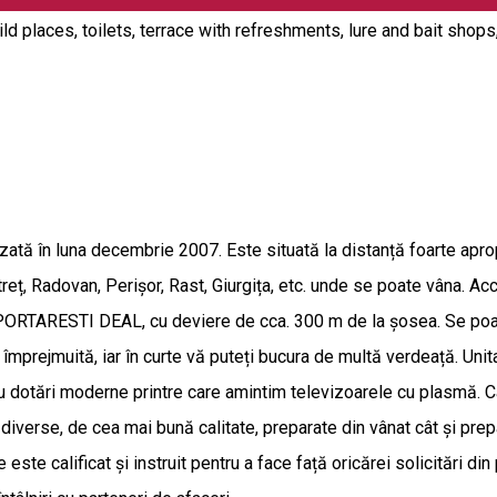
e-build places, toilets, terrace with refreshments, lure and bait s
izată în luna decembrie 2007. Este situată la distanță foarte ap
treț, Radovan, Perișor, Rast, Giurgița, etc. unde se poate vâna. A
 PORTARESTI DEAL, cu deviere de cca. 300 m de la șosea. Se poat
al împrejmuită, iar în curte vă puteți bucura de multă verdeață. U
 cu dotări moderne printre care amintim televizoarele cu plasmă
diverse, de cea mai bună calitate, preparate din vânat cât și prepa
e calificat și instruit pentru a face față oricărei solicitări din