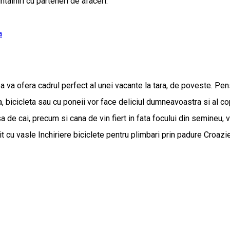
tâlniri cu parteneri de afaceri.
a
a va ofera cadrul perfect al unei vacante la tara, de poveste. Pe
, bicicleta sau cu poneii vor face deliciul dumneavoastra si al cop
sa de cai, precum si cana de vin fiert in fata focului din semineu, 
escuit cu vasle Inchiriere biciclete pentru plimbari prin padure 