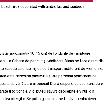
hops, beach area decorated with umbrellas and sunbeds.
ropiată (aproximativ 10-15 km) de fondurile de vânătoare
ccesul la Cabana de pescuit și vânătoare Diana se face direct din
e accede cu orice mijloc de transport, indiferent de vreme sau
nitatea este deschisă publicului și are personal permanent de
. Cabana de vânătoare și pescuit Diana dispune de asemena de o
rate tradiționale. Aici puteți savura deosebitele vinuri din
 partea clienților. Se pot organiza mese festive pentru diverse