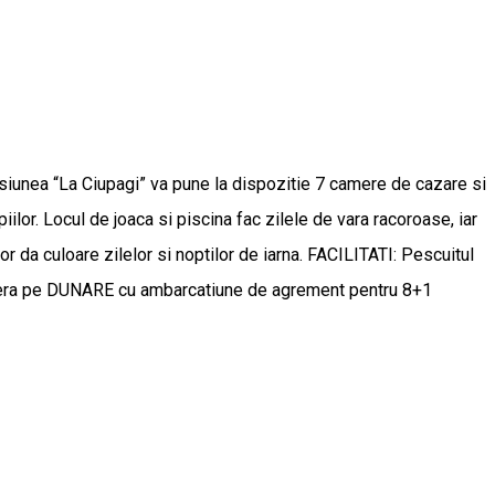
nsiunea “La Ciupagi” va pune la dispozitie 7 camere de cazare si
iilor. Locul de joaca si piscina fac zilele de vara racoroase, iar
vor da culoare zilelor si noptilor de iarna. FACILITATI: Pescuitul
Croaziera pe DUNARE cu ambarcatiune de agrement pentru 8+1