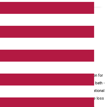
g, but the ones under or over this weight will be released
tioning, bathroom, shower cabin. 2. Two-bed house - 150 ron for
separate beds, 1 matrimonial room, 1 living room, jacuzzi bath -
ndant, the rest of the adult attendants must pay the recreational
ts cannot be given from person to person. Together with the loss
to prove the possession of the badge. Facilities: chalets,