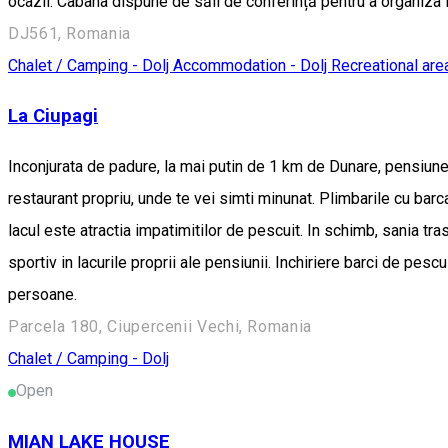
ocazii. Cabana dispune de săli de conferință pentru a organiza în
DJ561, Romania
Chalet / Camping - Dolj
Accommodation - Dolj
Recreational are
La Ciupagi
Inconjurata de padure, la mai putin de 1 km de Dunare, pensiune
restaurant propriu, unde te vei simti minunat. Plimbarile cu barca
lacul este atractia impatimitilor de pescuit. In schimb, sania tra
sportiv in lacurile proprii ale pensiunii. Inchiriere barci de p
persoane.
Parcela 180, Ciupercenii Vechi, Romania
Chalet / Camping - Dolj
Open
MIAN LAKE HOUSE