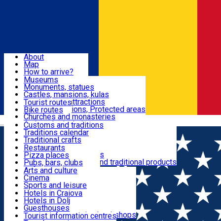
Sign In
Sign Up Free
Dolj & Craiova
About
Map
Attractions
How to arrive?
Recommendations
Museums
Tourist attractions
Monuments, statues
Routes
News
Castles, mansions, kulas
Architectural attractions
Tourist routes
Natural attractions, Protected areas
Bike routes
Customs, Traditions
Churches and monasteries
Română
Archaeological sites
Customs and traditions
Parks and gardens
Traditions calendar
Food & Drinks
Traditional crafts
Traditional cuisine
Restaurants
Wineries and vineyards
Pizza places
Leisure & Fun
Local manufacturers and traditional products
Pubs, bars, clubs
Cafes and teahouses
Arts and culture
Sweets and ice cream
Cinema
Accommodation
Fast-food
Sports and leisure
Horse riding
Hotels in Craiova
Swimming pools
Hotels in Dolj
Useful
Zoo
Guesthouses
Shopping, souvenirs, bookshops
Villas
Tourist information centres