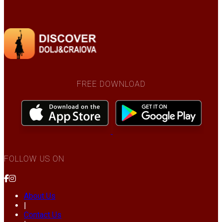
FREE DOWNLOAD
FOLLOW US ON
About Us
|
Contact Us