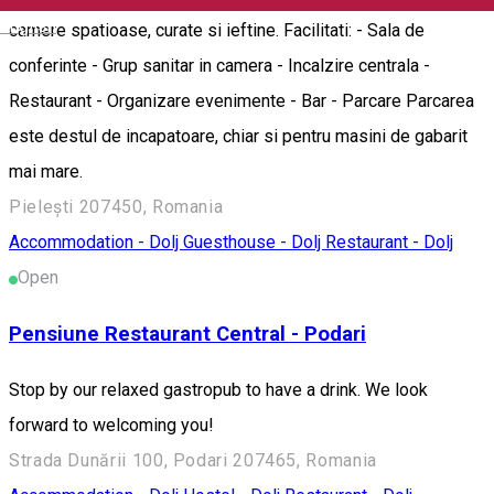
English
camere spatioase, curate si ieftine. Facilitati: - Sala de
conferinte - Grup sanitar in camera - Incalzire centrala -
Restaurant - Organizare evenimente - Bar - Parcare Parcarea
este destul de incapatoare, chiar si pentru masini de gabarit
mai mare.
Pielești 207450, Romania
Accommodation - Dolj
Guesthouse - Dolj
Restaurant - Dolj
Open
Pensiune Restaurant Central - Podari
Stop by our relaxed gastropub to have a drink. We look
forward to welcoming you!
Strada Dunării 100, Podari 207465, Romania