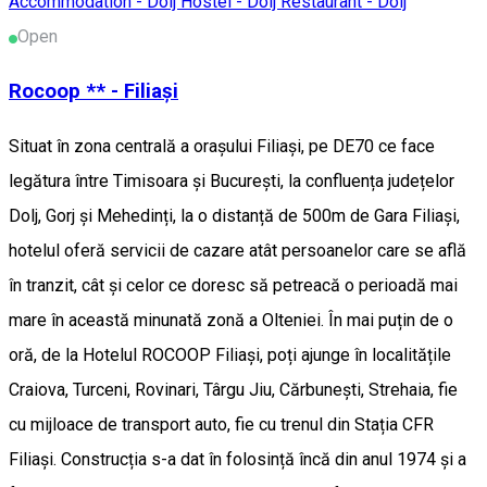
Accommodation - Dolj
Hostel - Dolj
Restaurant - Dolj
Open
Rocoop ** - Filiași
Situat în zona centrală a orașului Filiași, pe DE70 ce face
legătura între Timisoara și București, la confluența județelor
Dolj, Gorj și Mehedinți, la o distanță de 500m de Gara Filiași,
hotelul oferă servicii de cazare atât persoanelor care se află
în tranzit, cât și celor ce doresc să petreacă o perioadă mai
mare în această minunată zonă a Olteniei. În mai puțin de o
oră, de la Hotelul ROCOOP Filiași, poți ajunge în localitățile
Craiova, Turceni, Rovinari, Târgu Jiu, Cărbunești, Strehaia, fie
cu mijloace de transport auto, fie cu trenul din Stația CFR
Filiași. Construcția s-a dat în folosință încă din anul 1974 și a