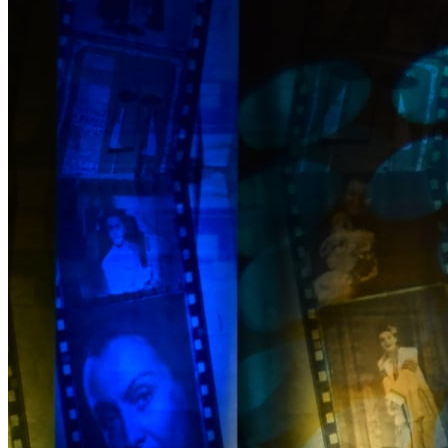
Închirieri auto
Închirieri biciclete
Taxi
Încărcare vehicule electrice
English