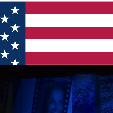
 popular românesc, la cea de-a 27-a ediție