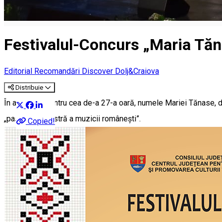
Festivalul-Concurs „Maria Tăna
Editorial
Recomandări Discover Dolj&Craiova
Distribuie
În acest an, pentru cea de-a 27-a oară, numele Mariei Tănase, de
„pasărea măiastră a muzicii românești”.
Copied!