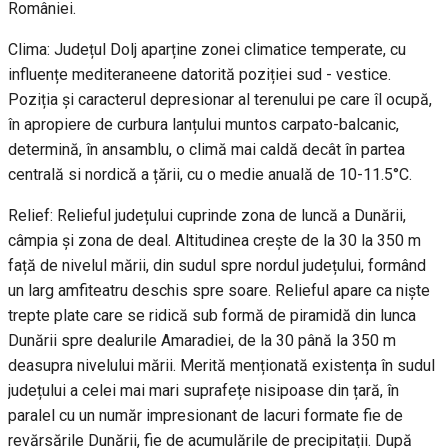
României.
Clima: Județul Dolj aparține zonei climatice temperate, cu
influențe mediteraneene datorită poziției sud - vestice.
Poziția și caracterul depresionar al terenului pe care îl ocupă,
în apropiere de curbura lanțului muntos carpato-balcanic,
determină, în ansamblu, o climă mai caldă decât în partea
centrală si nordică a țării, cu o medie anuală de 10-11.5°C.
Relief: Relieful județului cuprinde zona de luncă a Dunării,
câmpia și zona de deal. Altitudinea crește de la 30 la 350 m
față de nivelul mării, din sudul spre nordul județului, formând
un larg amfiteatru deschis spre soare. Relieful apare ca niște
trepte plate care se ridică sub formă de piramidă din lunca
Dunării spre dealurile Amaradiei, de la 30 până la 350 m
deasupra nivelului mării. Merită menționată existența în sudul
județului a celei mai mari suprafețe nisipoase din țară, în
paralel cu un număr impresionant de lacuri formate fie de
revărsările Dunării, fie de acumulările de precipitații. După