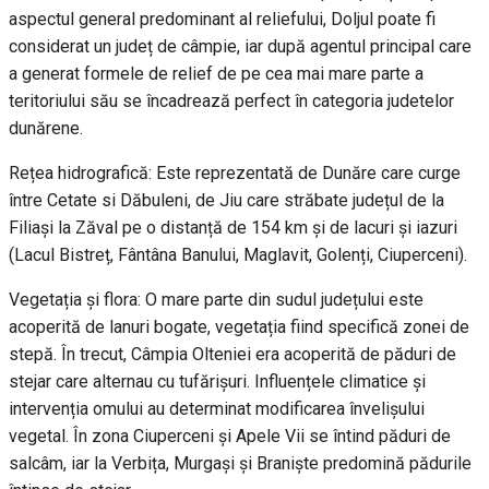
aspectul general predominant al reliefului, Doljul poate fi
considerat un județ de câmpie, iar după agentul principal care
a generat formele de relief de pe cea mai mare parte a
teritoriului său se încadrează perfect în categoria judetelor
dunărene.
Rețea hidrografică: Este reprezentată de Dunăre care curge
între Cetate si Dăbuleni, de Jiu care străbate județul de la
Filiași la Zăval pe o distanță de 154 km și de lacuri și iazuri
(Lacul Bistreț, Fântâna Banului, Maglavit, Golenți, Ciuperceni).
Vegetația și flora: O mare parte din sudul județului este
acoperită de lanuri bogate, vegetația fiind specifică zonei de
stepă. În trecut, Câmpia Olteniei era acoperită de păduri de
stejar care alternau cu tufărișuri. Influențele climatice și
intervenția omului au determinat modificarea învelișului
vegetal. În zona Ciuperceni și Apele Vii se întind păduri de
salcâm, iar la Verbița, Murgași și Braniște predomină pădurile