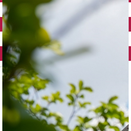
Închirieri auto
Închirieri biciclete
Taxi
Încărcare vehicule electrice
English