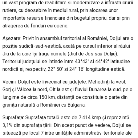
un vast program de reabilitare și modernizare a infrastrucrurii
rutiere, cu deosebire în mediul rural, prin alocarea unor
importante resurse financiare din bugetul propriu, dar și prin
atragerea de fonduri europene.
Așezare: Privit în ansamblul teritorial al României, Doljul are o
poziție sudică-sud-vestică, axată pe cursul inferior al râului
Jiu de la care își trage numele (Jiul de Jos sau Doljiu).
Teritoriul județului se întinde între 43°43' si 44°42' latitudine
nordică și, respectiv, 22° 50' si 24° 16' longitudine estică.
Vecini: Doljul este învecinat cu județele: Mehedinți la vest,
Gorj și Vâlcea la nord, Olt la est și fluviul Dunărea la sud, pe o
lungime de circa 150 km, distanță ce constituie o parte din
granița naturală a României cu Bulgaria.
Suprafața: Suprafața totală este de 7.414 kmp și reprezintă
3,1% din suprafața țării. Din acest punct de vedere, Doljul se
situează pe locul 7 între unitățile administrativ-teritoriale ale