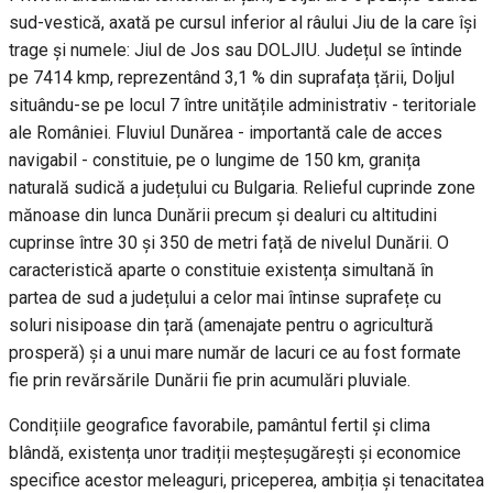
sud-vestică, axată pe cursul inferior al râului Jiu de la care își
trage și numele: Jiul de Jos sau DOLJIU. Județul se întinde
pe 7414 kmp, reprezentând 3,1 % din suprafața țării, Doljul
situându-se pe locul 7 între unitățile administrativ - teritoriale
ale României. Fluviul Dunărea - importantă cale de acces
navigabil - constituie, pe o lungime de 150 km, granița
naturală sudică a județului cu Bulgaria. Relieful cuprinde zone
mănoase din lunca Dunării precum și dealuri cu altitudini
cuprinse între 30 și 350 de metri față de nivelul Dunării. O
caracteristică aparte o constituie existența simultană în
partea de sud a județului a celor mai întinse suprafețe cu
soluri nisipoase din țară (amenajate pentru o agricultură
prosperă) și a unui mare număr de lacuri ce au fost formate
fie prin revărsările Dunării fie prin acumulări pluviale.
Condițiile geografice favorabile, pamântul fertil și clima
blândă, existența unor tradiții meșteșugărești și economice
specifice acestor meleaguri, priceperea, ambiția și tenacitatea