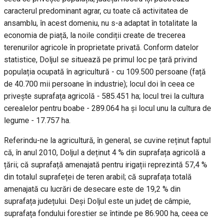
caracterul predominant agrar, cu toate că activitatea de
ansamblu, în acest domeniu, nu s-a adaptat în totalitate la
economia de piață, la noile condiții create de trecerea
terenurilor agricole în proprietate privată. Conform datelor
statistice, Doljul se situează pe primul loc pe țară privind
populația ocupată în agricultură - cu 109.500 persoane (față
de 40.700 mii persoane în industrie); locul doi în ceea ce
privește suprafața agricolă - 585.451 ha; locul trei la cultura
cerealelor pentru boabe - 289.064 ha și locul unu la cultura de
legume - 17.757 ha.
Referindu-ne la agricultură, în general, se cuvine reținut faptul
că, în anul 2010, Doljul a deținut 4 % din suprafața agricolă a
țării; că suprafață amenajată pentru irigații reprezintă 57,4 %
din totalul suprafeței de teren arabil; că suprafața totală
amenajată cu lucrări de desecare este de 19,2 % din
suprafața județului. Deși Doljul este un județ de câmpie,
suprafața fondului forestier se întinde pe 86.900 ha, ceea ce