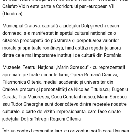
Calafat-Vidin este parte a Coridorului pan-european VII
(Dunărea).
Municipiul Craiova, capitală a județului Dolj și vechi scaun
domnesc, s-a manifestat în spațiul cultural național ca o
citadelă preocupată de păstrarea și perpetuarea valorilor
morale și spirituale românești, fiind astăzi reședința unora
dintre cele mai importante instituții de cultură din România.
Muzeele, Teatrul Național „Marin Sorescu” - cu reprezentații
apreciate pe toate scenele lumii, Opera Română Craiova,
Filarmonica Oltenia, mediul academic și universitar din
Craiova, precum și personalități ca Nicolae Titulescu, Eugeniu
Carada, Titu Maiorescu, Gogu Constantinescu, Marin Sorescu
sau Tudor Gheorghe sunt doar câteva dintre reperele noastre
culturale, o carte de vizită impresionantă, care face cinste
județului Dolj și întregii Regiuni Oltenia.
Într-un context comunitar larg, cu orizonturi noi în care Uniunea