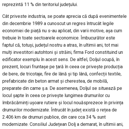
reprezintă 11 % din teritoriul județului.
Cât priveste industria, se poate aprecia că după evenimentele
din decembrie 1989 a cunoscut un regres întrucât legile
economiei de piață nu s-au aplicat, din varii motive, așa cum
trebuie în toate sectoarele economice. Îmbucurător este
faptul că, totuși, județul nostru a atras, în ultimii ani, tot mai
mulți investitori autohtoni și străini, firma Ford constituind un
edificator exemplu în acest sens. De altfel, Doljul ocupă, în
prezent, locuri fruntașe pe țară în ceea ce privește producția
de bere, de tricotaje, fire de lână și tip lână, confecții textile,
prefabricate din beton armat și cherestea, de mobilă,
preparate din carne ș.a. De asemenea, Doljul se situează pe
locul șapte în ceea ce privește lungimea drumurilor cu
îmbrăcăminți ușoare rutiere și locul nouăsprezece în privința
drumurilor modernizate. Întrucât în județ există o rețea de
2.406 km de drumuri publice, din care cca 34 % sunt
modernizate. Consiliul Județean Dolj a demarat, în ultimii ani,