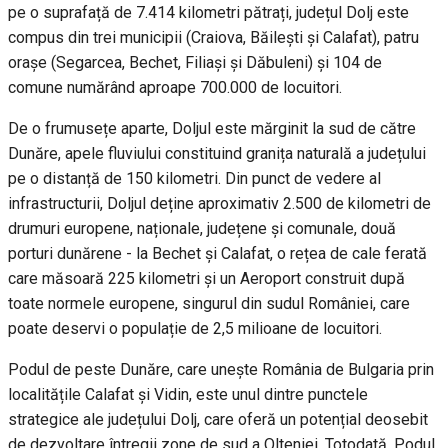
pe o suprafață de 7.414 kilometri pătrați, județul Dolj este
compus din trei municipii (Craiova, Băilești și Calafat), patru
orașe (Segarcea, Bechet, Filiași și Dăbuleni) și 104 de
comune numărând aproape 700.000 de locuitori.
De o frumusețe aparte, Doljul este mărginit la sud de către
Dunăre, apele fluviului constituind granița naturală a județului
pe o distanță de 150 kilometri. Din punct de vedere al
infrastructurii, Doljul deține aproximativ 2.500 de kilometri de
drumuri europene, naționale, județene și comunale, două
porturi dunărene - la Bechet și Calafat, o rețea de cale ferată
care măsoară 225 kilometri și un Aeroport construit după
toate normele europene, singurul din sudul României, care
poate deservi o populație de 2,5 milioane de locuitori.
Podul de peste Dunăre, care unește România de Bulgaria prin
localitățile Calafat și Vidin, este unul dintre punctele
strategice ale județului Dolj, care oferă un potențial deosebit
de dezvoltare întregii zone de sud a Olteniei. Totodată, Podul