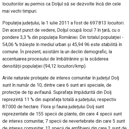
locuitorilor au permis ca Doljul să se dezvolte încă din cele
mai vechi timpuri.
Populația județului, la 1 iulie 2011 a fost de 697.813 locuitori.
Din acest punct de vedere, Doljul ocupă locul 7 în țară, cu o
pondere 3,3 % din populația României. Din totalul populației -
54,06 % trăiește în mediul urban și 45,94 96 este stabilită în
comune. În prezent, asistăm la un declin demografic, la
accentuarea procesului de îmbătrânire și la scăderea
densității populației (94,12 locuitori/kmp).
Ariile naturale protejate de interes comunitar în județul Dolj
sunt în număr de 10, dintre care 6 sunt arii speciale, de
protecție de tip avifaună. Suprafața împădurită din Dolj
reprezintă 11 % din suprafața totală a județului, respectiv
87.000 de hectare. Flora și fauna județului Dolj sunt
reprezentate de 155 specii de plante, din care 4 specii sunt
de interes comunitar, 7 specii de nevertebrate din care 5 sunt
de interes comunitar, 12 specii de amfibieni din care 2 sunt de