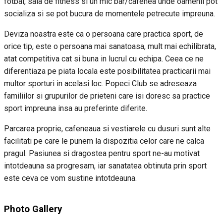
fotbal, sala de fitness si un mic bar/cafenea unde oamenii pot
socializa si se pot bucura de momentele petrecute impreuna.
Deviza noastra este ca o persoana care practica sport, de
orice tip, este o persoana mai sanatoasa, mult mai echilibrata,
atat competitiva cat si buna in lucrul cu echipa. Ceea ce ne
diferentiaza pe piata locala este posibilitatea practicarii mai
multor sporturi in acelasi loc. Popeci Club se adreseaza
familiilor si grupurilor de prieteni care isi doresc sa practice
sport impreuna insa au preferinte diferite.
Parcarea proprie, cafeneaua si vestiarele cu dusuri sunt alte
facilitati pe care le punem la dispozitia celor care ne calca
pragul. Pasiunea si dragostea pentru sport ne-au motivat
intotdeauna sa progresam, iar sanatatea obtinuta prin sport
este ceva ce vom sustine intotdeauna.
Photo Gallery