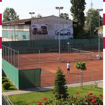
Închirieri auto
Închirieri biciclete
Taxi
Încărcare vehicule electrice
English