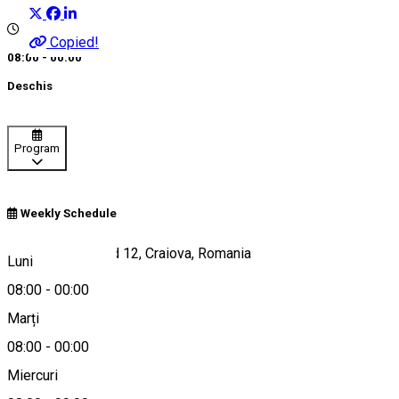
Copied!
08:00 - 00:00
Deschis
Program
Weekly Schedule
Strada Henry Ford 12, Craiova, Romania
Luni
08:00
-
00:00
Marți
Hartă
08:00
-
00:00
Miercuri