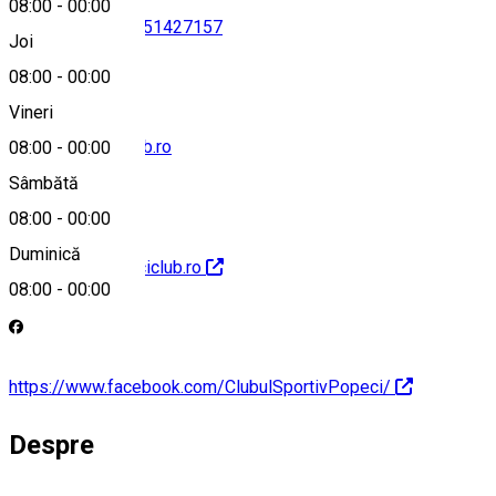
08:00
-
00:00
0745363223
•
0351427157
Joi
08:00
-
00:00
Vineri
office@popeciclub.ro
08:00
-
00:00
Sâmbătă
08:00
-
00:00
Duminică
http://www.popeciclub.ro
08:00
-
00:00
https://www.facebook.com/ClubulSportivPopeci/
Despre