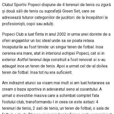
Clubul Sportiv Popeci dispune de 4 terenuri de tenis cu zgură
și două săli de tenis cu suprafață Green Set, care se
adresează tuturor categoriilor de jucători: de la începători la
profesioniști, copii sau adulți.
Popeci Club a luat fiinta in anul 2002 in urma unei dorinte de a
oferi angajatilor un loc ideal unde sa se poata relaxa.
Inceputurile au fost timide: un singur teren de fotbal. Insa
cererea era mare, atat in interiorul echipei Popeci, cat si in
exterior. Astfel terenul deja construit a fost renovat si s-au
adaugat inca un teren de tenis. Apoi a urmat cel de-al doilea
teren de fotbal. Insa tot nu era suficient.
Am indraznit atunci sa visam mai mult si am luat hotararea sa
cream o baza sportiva in adevaratul sens al cuvantului. A
urmat o investitie masiva care a schimbat complet fata
fostului club, transformandu-l in ceea ce este astazi: 4
terenuri de tenis, 2 sali de tenis, un teren de fotbal, o sala de