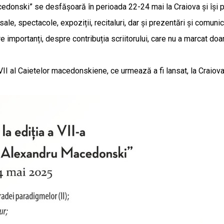
acedonski” se desfășoară în perioada 22-24 mai la Craiova și își 
le, spectacole, expoziții, recitaluri, dar și prezentări și comunic
 importanți, despre contribuția scriitorului, care nu a marcat doa
mul VII al Caietelor macedonskiene, ce urmează a fi lansat, la Crai