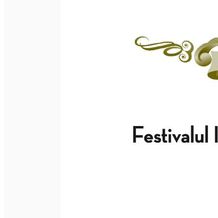
Închirieri auto
Închirieri biciclete
Taxi
Încărcare vehicule electrice
English