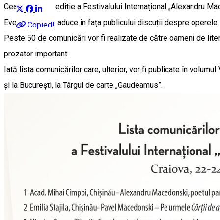
Cea de-a VII-a ediție a Festivalului Internațional „Alexandru M
Evenimentul va aduce în fața publicului discuții despre operele sa
Copied!
Peste 50 de comunicări vor fi realizate de către oameni de litere
prozator important.
Iată lista comunicărilor care, ulterior, vor fi publicate în volu
și la București, la Târgul de carte „Gaudeamus”.