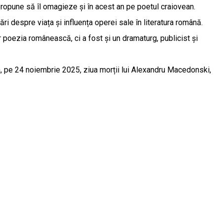
propune să îl omagieze și în acest an pe poetul craiovean.
ări despre viața și influența operei sale în literatura română.
r poezia românească, ci a fost și un dramaturg, publicist și
ova, pe 24 noiembrie 2025, ziua morții lui Alexandru Macedonski,