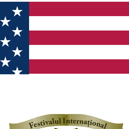
nski”, omagiul adus scriitorului craiovean în inima Băniei