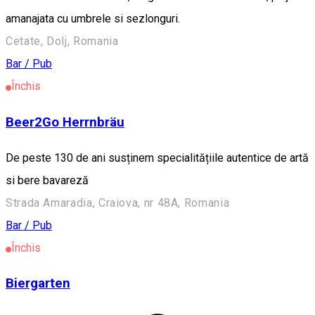
amanajata cu umbrele si sezlonguri.
Cetate, Dolj, Romania
Bar / Pub
Închis
Beer2Go Herrnbräu
De peste 130 de ani susținem specialitățiile autentice de artă
si bere bavareză
Strada Amaradia, Craiova, nr 48A, Romania
Bar / Pub
Închis
Biergarten