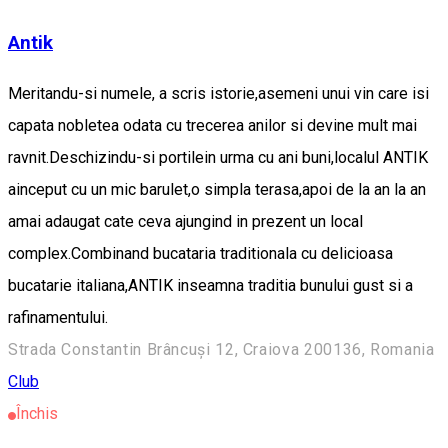
Antik
Meritandu-si numele, a scris istorie,asemeni unui vin care isi
capata nobletea odata cu trecerea anilor si devine mult mai
ravnit.Deschizindu-si portilein urma cu ani buni,localul ANTIK
ainceput cu un mic barulet,o simpla terasa,apoi de la an la an
amai adaugat cate ceva ajungind in prezent un local
complex.Combinand bucataria traditionala cu delicioasa
bucatarie italiana,ANTIK inseamna traditia bunului gust si a
rafinamentului.
Strada Constantin Brâncuși 12, Craiova 200136, Romania
Club
Închis