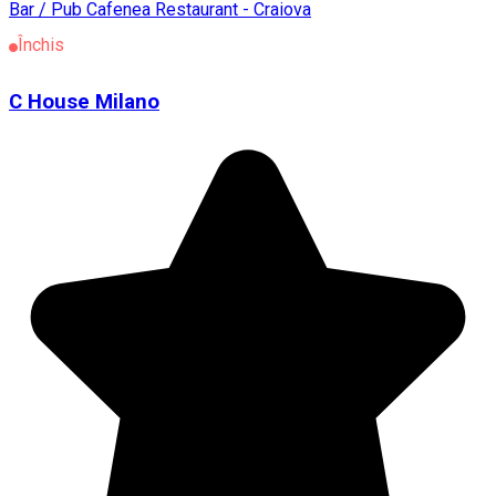
Bar / Pub
Cafenea
Restaurant - Craiova
Închis
C House Milano