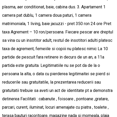
plasma, aer conditionat, baie, cabina dus. 3. Apartament 1
camera pat dublu, 1 camera doua paturi, 1 camera
matrimoniala, 1 living, baie jacuzzi - pret 350 ron 24 ore Pret
taxa Agrement – 10 ron/persoana. Fiecare pescar are dreptul
sa vina cu un insotitor adult, restul de insotitori adulti platesc
taxa de agrement, femeiile si copiii nu platesc nimic La 10
partide de pescuit fara retinere in decurs de un an, a 11a
partida este gratuita. Legitimatiile nu se pot da de la o
persoana la alta, o data cu pierderea legitimaitei se pierd si
reducerile sau gratuitatile, la prezentarea reducerii sau
gratuitatii trebuie sa aveti un act de identitate pt a demonstra
detinerea Facilitati : cabanute , foisoare , pontoane ,gratare,
parcari, curent, iluminat, locuri amenajate cu piatra , toalete ,
terasa bauturi racoritoare, magazine nada si momeala, plaja