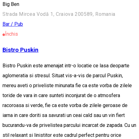
Big Ben
Strada Mircea Vodă 1, Craiova 200589, Romania
Bar / Pub
Închis
Bistro Puskin
Bistro Puskin este amenajat intr-o locatie ce lasa deoparte
aglomeratia si stresul. Situat vis-a-vis de parcul Puskin,
mereu aveti o priveliste minunata fie ca este vorba de zilele
toride de vara in care sunteti inconjurat de o atmosfera
racoroasa si verde, fie ca este vorba de zilele geroase de
iarna in care doriti sa savurati un ceai cald sau un vin fiert
bucurandu-va de privelistea parcului incarcat de zapada. Cu un
stil relaxant si linistitor este cadrul perfect pentru orice