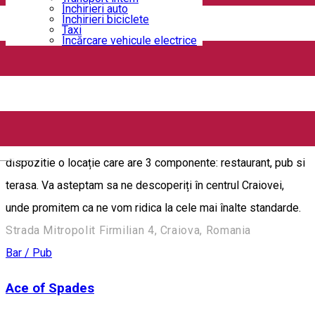
Închirieri auto
Închirieri biciclete
12 Doișpe
Taxi
Încărcare vehicule electrice
Strada Alexandru Ioan Cuza 6B, Craiova, Romania
Bar / Pub
88's Pub & Restaurant
"88" se extinde cu o gama noua de servicii. Va punem la
English
dispozitie o locație care are 3 componente: restaurant, pub si
terasa. Va asteptam sa ne descoperiți în centrul Craiovei,
unde promitem ca ne vom ridica la cele mai înalte standarde.
Strada Mitropolit Firmilian 4, Craiova, Romania
Bar / Pub
Ace of Spades