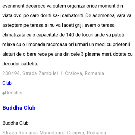
eveniment deoarece va putem organiza orice moment din
viata dvs. pe care doriti sa-l sarbatoriti. De asemenea, vara va
asteptam pe terasa si nu va faceti griji, avem o terasa
climatizata cu o capacitate de 140 de locuri unde va puteti
relaxa cu o limonada racoroasa ori urmari un meci cu prietenii
alaturi de o bere rece pe una din cele 3 plasme mari, dotate cu
decodor sattelite.
200494, Strada Zambilei 1, Craiova, Romania
Club
Deschis
Buddha Club
Buddha Club
Strada România Muncitoare, Craiova, Romania