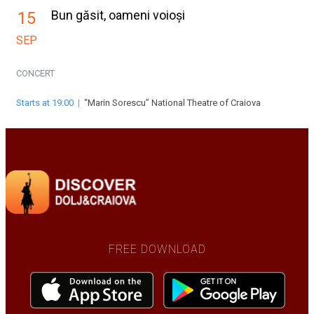
Bun găsit, oameni voioși
15
SEP
CONCERT
Starts at 19:00
|
“Marin Sorescu” National Theatre of Craiova
FREE DOWNLOAD