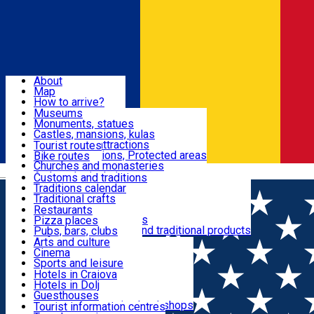
Sign In
Sign Up Free
Dolj & Craiova
About
Map
Attractions
How to arrive?
Recommendations
Museums
Tourist attractions
Monuments, statues
Routes
News
Castles, mansions, kulas
Architectural attractions
Tourist routes
Natural attractions, Protected areas
Bike routes
Customs, Traditions
Churches and monasteries
Română
Archaeological sites
Customs and traditions
Parks and gardens
Traditions calendar
Food & Drinks
Traditional crafts
Traditional cuisine
Restaurants
Wineries and vineyards
Pizza places
Leisure & Fun
Local manufacturers and traditional products
Pubs, bars, clubs
Cafes and teahouses
Arts and culture
Sweets and ice cream
Cinema
Accommodation
Fast-food
Sports and leisure
Horse riding
Hotels in Craiova
Swimming pools
Hotels in Dolj
Useful
Zoo
Guesthouses
Shopping, souvenirs, bookshops
Villas
Tourist information centres