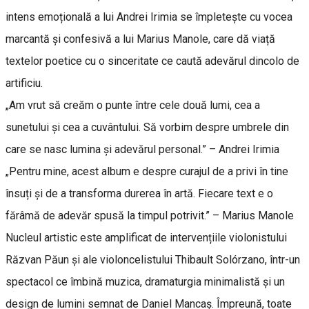
intens emoțională a lui Andrei Irimia se împletește cu vocea
marcantă și confesivă a lui Marius Manole, care dă viață
textelor poetice cu o sinceritate ce caută adevărul dincolo de
artificiu.
„Am vrut să creăm o punte între cele două lumi, cea a
sunetului și cea a cuvântului. Să vorbim despre umbrele din
care se nasc lumina și adevărul personal.” – Andrei Irimia
„Pentru mine, acest album e despre curajul de a privi în tine
însuți și de a transforma durerea în artă. Fiecare text e o
fărâmă de adevăr spusă la timpul potrivit.” – Marius Manole
Nucleul artistic este amplificat de intervențiile violonistului
Răzvan Păun și ale violoncelistului Thibault Solórzano, într-un
spectacol ce îmbină muzica, dramaturgia minimalistă și un
design de lumini semnat de Daniel Mancaș. Împreună, toate