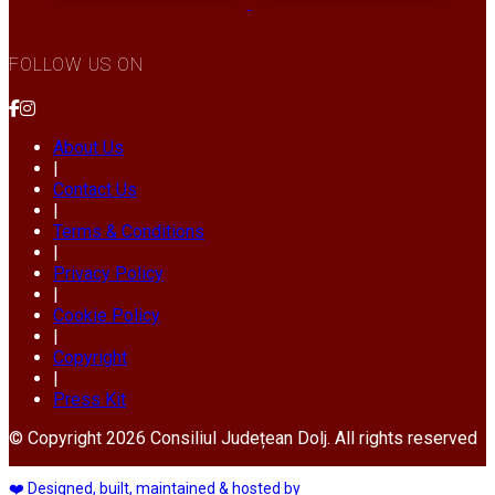
FOLLOW US ON
About Us
|
Contact Us
|
Terms & Conditions
|
Privacy Policy
|
Cookie Policy
|
Copyright
|
Press Kit
© Copyright 2026 Consiliul Județean Dolj. All rights reserved
❤️ Designed, built, maintained & hosted by