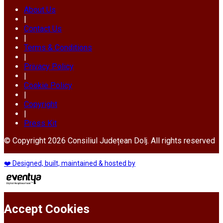
About Us
|
Contact Us
|
Terms & Conditions
|
Privacy Policy
|
Cookie Policy
|
Copyright
|
Press Kit
© Copyright 2026 Consiliul Județean Dolj. All rights reserved
❤️ Designed, built, maintained & hosted by
Accept Cookies