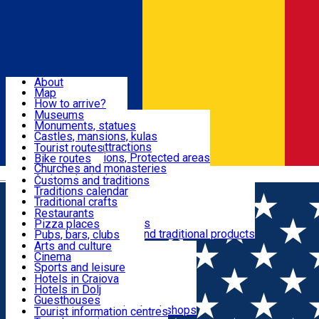
Sign In
Sign Up Free
Dolj & Craiova
About
Map
Attractions
How to arrive?
Recommendations
Museums
Tourist attractions
Monuments, statues
Routes
News
Castles, mansions, kulas
Architectural attractions
Tourist routes
Natural attractions, Protected areas
Bike routes
Customs, Traditions
Churches and monasteries
Română
Archaeological sites
Customs and traditions
Parks and gardens
Traditions calendar
Food & Drinks
Traditional crafts
Traditional cuisine
Restaurants
Wineries and vineyards
Pizza places
Leisure & Fun
Local manufacturers and traditional products
Pubs, bars, clubs
Cafes and teahouses
Arts and culture
Sweets and ice cream
Cinema
Accommodation
Fast-food
Sports and leisure
Horse riding
Hotels in Craiova
Swimming pools
Hotels in Dolj
Useful
Zoo
Guesthouses
Shopping, souvenirs, bookshops
Villas
Tourist information centres