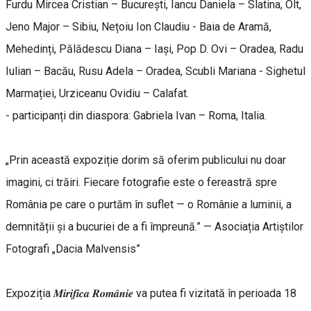
Furdu Mircea Cristian – București, Iancu Daniela – Slatina, Olt,
Jeno Major – Sibiu, Nețoiu Ion Claudiu - Baia de Aramă,
Mehedinți, Pălădescu Diana – Iași, Pop D. Ovi – Oradea, Radu
Iulian – Bacău, Rusu Adela – Oradea, Scubli Mariana - Sighetul
Marmației, Urziceanu Ovidiu – Calafat.
- participanți din diaspora: Gabriela Ivan – Roma, Italia.
„Prin această expoziție dorim să oferim publicului nu doar
imagini, ci trăiri. Fiecare fotografie este o fereastră spre
România pe care o purtăm în suflet — o Românie a luminii, a
demnității și a bucuriei de a fi împreună.” — Asociația Artiștilor
Fotografi „Dacia Malvensis”
Expoziția 𝑴𝒊𝒓𝒊𝒇𝒊𝒄𝒂 𝑹𝒐𝒎𝒂̂𝒏𝒊𝒆 va putea fi vizitată în perioada 18