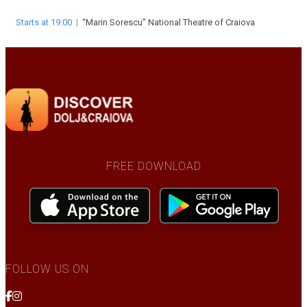
Starts at 19:00
|
“Marin Sorescu” National Theatre of Craiova
FREE DOWNLOAD
FOLLOW US ON