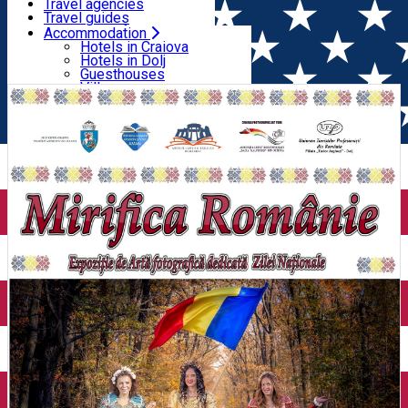
Motels
Travel agencies
Hostels
Travel guides
Rooms for rent
Airport transfer
Accommodation
Home
Exhibition
Expoziție de fotografie 𝑴𝒊𝒓𝒊𝒇𝒊𝒄𝒂
Chalet, Camping
Internal transport
Hotels in Craiova
Rent a car
Hotels in Dolj
𝑹𝒐𝒎𝒂̂𝒏𝒊𝒆
Rent a bike
Guesthouses
Taxi
Villas
Electric car charging
Motels
Hostels
Rooms for rent
Chalet, Camping
Useful
Tourist information centres
Travel agencies
Travel guides
Airport transfer
Internal transport
Rent a car
Rent a bike
Taxi
Electric car charging