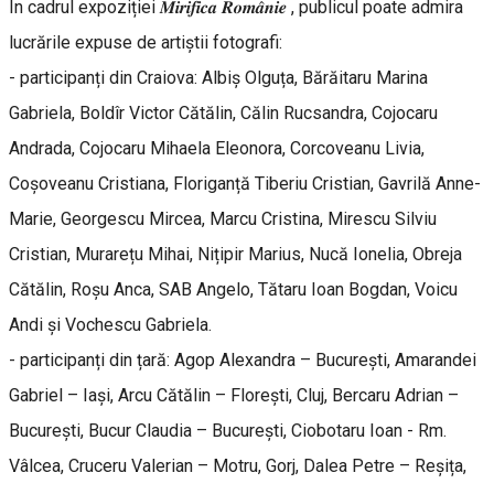
În cadrul expoziției 𝑴𝒊𝒓𝒊𝒇𝒊𝒄𝒂 𝑹𝒐𝒎𝒂̂𝒏𝒊𝒆 , publicul poate admira
lucrările expuse de artiștii fotografi:
- participanți din Craiova: Albiș Olguța, Bărăitaru Marina
Gabriela, Boldîr Victor Cătălin, Călin Rucsandra, Cojocaru
Andrada, Cojocaru Mihaela Eleonora, Corcoveanu Livia,
Coșoveanu Cristiana, Floriganță Tiberiu Cristian, Gavrilă Anne-
Marie, Georgescu Mircea, Marcu Cristina, Mirescu Silviu
Cristian, Murarețu Mihai, Nițipir Marius, Nucă Ionelia, Obreja
Cătălin, Roșu Anca, SAB Angelo, Tătaru Ioan Bogdan, Voicu
Andi și Vochescu Gabriela.
- participanți din țară: Agop Alexandra – București, Amarandei
Gabriel – Iași, Arcu Cătălin – Florești, Cluj, Bercaru Adrian –
București, Bucur Claudia – București, Ciobotaru Ioan - Rm.
Vâlcea, Cruceru Valerian – Motru, Gorj, Dalea Petre – Reșița,