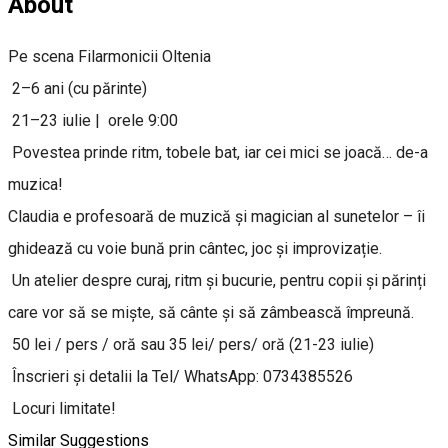
About
Pe scena Filarmonicii Oltenia
2–6 ani (cu părinte)
21–23 iulie | orele 9:00
Povestea prinde ritm, tobele bat, iar cei mici se joacă… de-a
muzica!
Claudia e profesoară de muzică și magician al sunetelor – îi
ghidează cu voie bună prin cântec, joc și improvizație.
Un atelier despre curaj, ritm și bucurie, pentru copii și părinți
care vor să se miște, să cânte și să zâmbească împreună.
50 lei / pers / oră sau 35 lei/ pers/ oră (21-23 iulie)
Înscrieri și detalii la Tel/ WhatsApp: 0734385526
Locuri limitate!
Similar Suggestions