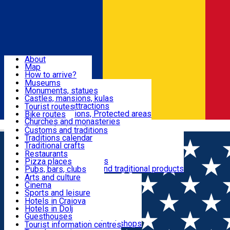
Sign In
Sign Up Free
Dolj & Craiova
About
Map
Attractions
How to arrive?
Recommendations
Museums
Tourist attractions
Monuments, statues
Routes
News
Castles, mansions, kulas
Architectural attractions
Tourist routes
Natural attractions, Protected areas
Bike routes
Customs, Traditions
Churches and monasteries
Română
Archaeological sites
Customs and traditions
Parks and gardens
Traditions calendar
Food & Drinks
Traditional crafts
Traditional cuisine
Restaurants
Wineries and vineyards
Pizza places
Leisure & Fun
Local manufacturers and traditional products
Pubs, bars, clubs
Cafes and teahouses
Arts and culture
Sweets and ice cream
Cinema
Accommodation
Fast-food
Sports and leisure
Horse riding
Hotels in Craiova
Swimming pools
Hotels in Dolj
Useful
Zoo
Guesthouses
Shopping, souvenirs, bookshops
Villas
Tourist information centres