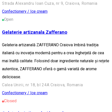
Strada Alexandru Ioan Cuza, nr 9, Craiova, Romania
Confectionery / Ice cream
Open
Gelaterie artizanala Zafferano
Gelateria artizanală ZAFFERANO Craiova îmbină tradiția
italiană cu inovația modernă pentru a crea înghețată de cea
mai înaltă calitate. Folosind doar ingrediente naturale și rețete
autentice, ZAFFERANO oferă o gamă variată de arome
delicioase.
Calea Unirii, nr 18, bl 24A Craiova, Romania
Confectionery / Ice cream
Closed