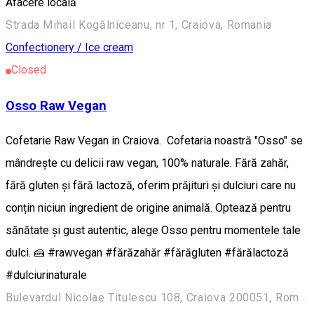
Afacere locală
Strada Mihail Kogălniceanu, nr 1, Craiova, Romania
Confectionery / Ice cream
Closed
Osso Raw Vegan
Cofetarie Raw Vegan in Craiova. Cofetaria noastră "Osso" se
mândrește cu delicii raw vegan, 100% naturale. Fără zahăr,
fără gluten și fără lactoză, oferim prăjituri și dulciuri care nu
conțin niciun ingredient de origine animală. Optează pentru
sănătate și gust autentic, alege Osso pentru momentele tale
dulci. 🍰 #rawvegan #fărăzahăr #fărăgluten #fărălactoză
#dulciurinaturale
Bulevardul Nicolae Titulescu 108, Craiova 200051, România