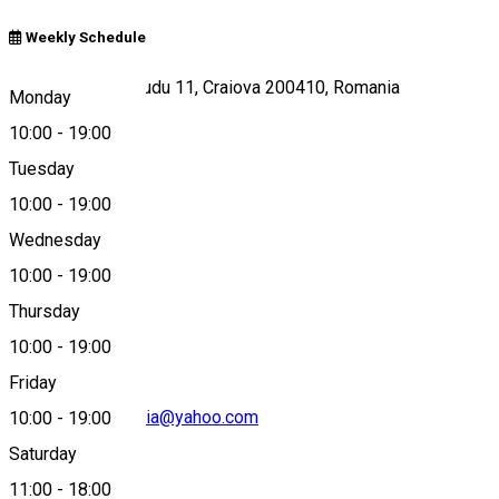
Weekly Schedule
Strada Madona Dudu 11, Craiova 200410, Romania
Monday
10:00
-
19:00
Tuesday
Map
10:00
-
19:00
Wednesday
10:00
-
19:00
0762 294 241
Thursday
10:00
-
19:00
Friday
ghineacristinamaria@yahoo.com
10:00
-
19:00
Saturday
11:00
-
18:00