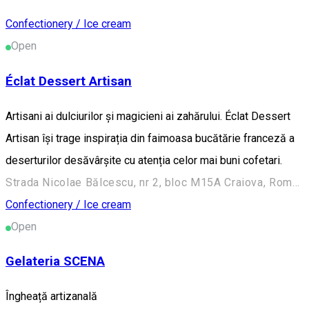
Confectionery / Ice cream
Open
Éclat Dessert Artisan
Artisani ai dulciurilor și magicieni ai zahărului. Éclat Dessert
Artisan își trage inspirația din faimoasa bucătărie franceză a
deserturilor desăvârșite cu atenția celor mai buni cofetari.
Strada Nicolae Bălcescu, nr 2, bloc M15A Craiova, Romania
Confectionery / Ice cream
Open
Gelateria SCENA
Îngheață artizanală