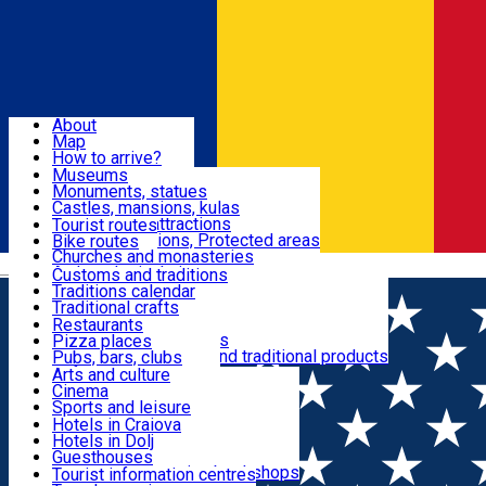
Sign In
Sign Up Free
Dolj & Craiova
About
Map
Attractions
How to arrive?
Recommendations
Museums
Tourist attractions
Monuments, statues
Routes
News
Castles, mansions, kulas
Architectural attractions
Tourist routes
Natural attractions, Protected areas
Bike routes
Customs, Traditions
Churches and monasteries
Română
Archaeological sites
Customs and traditions
Parks and gardens
Traditions calendar
Food & Drinks
Traditional crafts
Traditional cuisine
Restaurants
Wineries and vineyards
Pizza places
Leisure & Fun
Local manufacturers and traditional products
Pubs, bars, clubs
Cafes and teahouses
Arts and culture
Sweets and ice cream
Cinema
Accommodation
Fast-food
Sports and leisure
Horse riding
Hotels in Craiova
Swimming pools
Hotels in Dolj
Useful
Zoo
Guesthouses
Shopping, souvenirs, bookshops
Villas
Tourist information centres