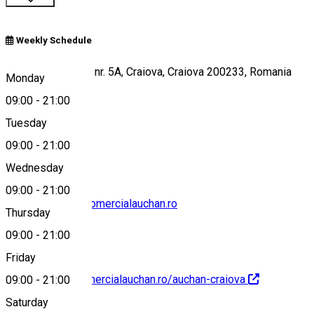
Weekly Schedule
Calea Severinului, nr. 5A, Craiova, Craiova 200233, Romania
Monday
09:00
-
21:00
Tuesday
Map
09:00
-
21:00
Wednesday
09:00
-
21:00
contact@centrulcomercialauchan.ro
Thursday
09:00
-
21:00
Friday
https://centrulcomercialauchan.ro/auchan-craiova
09:00
-
21:00
Saturday