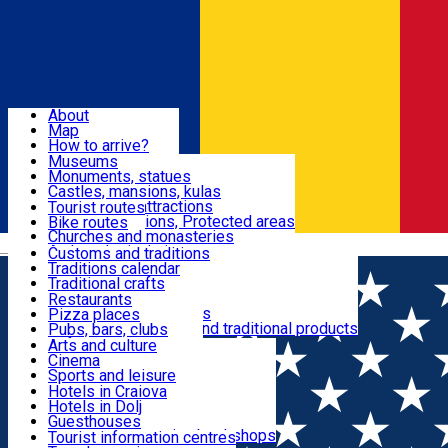
Sign In
Sign Up Free
Dolj & Craiova
About
Map
Attractions
How to arrive?
Recommendations
Museums
Tourist attractions
Monuments, statues
Routes
News
Castles, mansions, kulas
Architectural attractions
Tourist routes
Natural attractions, Protected areas
Bike routes
Customs, Traditions
Churches and monasteries
Română
Archaeological sites
Customs and traditions
Parks and gardens
Traditions calendar
Food & Drinks
Traditional crafts
Traditional cuisine
Restaurants
Wineries and vineyards
Pizza places
Leisure & Fun
Local manufacturers and traditional products
Pubs, bars, clubs
Cafes and teahouses
Arts and culture
Sweets and ice cream
Cinema
Accommodation
Fast-food
Sports and leisure
Horse riding
Hotels in Craiova
Swimming pools
Hotels in Dolj
Useful
Zoo
Guesthouses
Shopping, souvenirs, bookshops
Villas
Tourist information centres