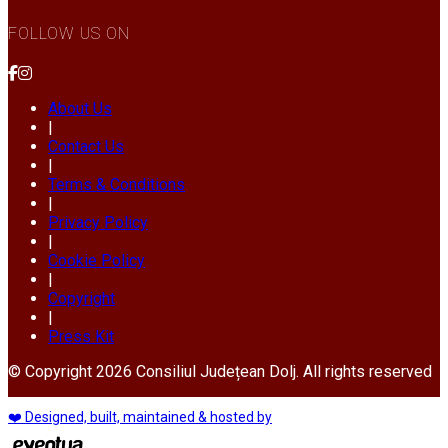
FOLLOW US ON
About Us
|
Contact Us
|
Terms & Conditions
|
Privacy Policy
|
Cookie Policy
|
Copyright
|
Press Kit
© Copyright 2026 Consiliul Județean Dolj. All rights reserved
❤️ Designed, built, maintained & hosted by