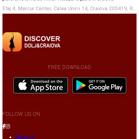
Etaj 4, Mercur Center, Calea Unirii 14, Craiova 200419, Romania
FREE DOWNLOAD
FOLLOW US ON
About Us