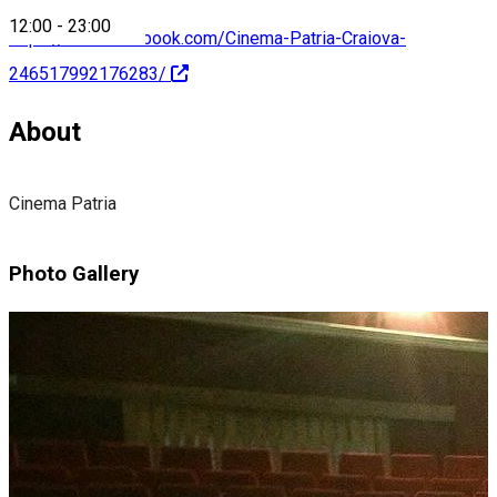
12:00
-
23:00
https://www.facebook.com/Cinema-Patria-Craiova-
246517992176283/
About
Cinema Patria
Photo Gallery