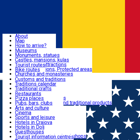
Sign In
Sign Up Free
Dolj & Craiova
About
Map
Attractions
How to arrive?
Recommendations
Museums
Tourist attractions
Monuments, statues
Routes
News
Castles, mansions, kulas
Architectural attractions
Tourist routes
Natural attractions, Protected areas
Bike routes
Customs, Traditions
Churches and monasteries
Română
Archaeological sites
Customs and traditions
Parks and gardens
Traditions calendar
Food & Drinks
Traditional crafts
Traditional cuisine
Restaurants
Wineries and vineyards
Pizza places
Leisure & Fun
Local manufacturers and traditional products
Pubs, bars, clubs
Cafes and teahouses
Arts and culture
Sweets and ice cream
Cinema
Accommodation
Fast-food
Sports and leisure
Horse riding
Hotels in Craiova
Swimming pools
Hotels in Dolj
Useful
Zoo
Guesthouses
Shopping, souvenirs, bookshops
Villas
Tourist information centres