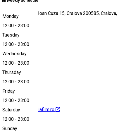
Weekly Schedule
Strada Alexandru Ioan Cuza 15, Craiova 200585, Craiova,
Monday
Romania, 200398
12:00
-
23:00
Tuesday
12:00
-
23:00
Map
Wednesday
12:00
-
23:00
Thursday
0251 415633
12:00
-
23:00
Friday
12:00
-
23:00
http://www.romaniafilm.ro
Saturday
12:00
-
23:00
Sunday