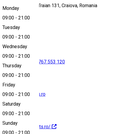
Strada Împăratul Traian 131, Craiova, Romania
Monday
09:00
-
21:00
Tuesday
Map
09:00
-
21:00
Wednesday
09:00
-
21:00
0769 290 478
•
0767 553 120
Thursday
09:00
-
21:00
Friday
info@moftsweets.ro
09:00
-
21:00
Saturday
09:00
-
21:00
Sunday
https://moftsweets.ro/
09:00
-
21:00