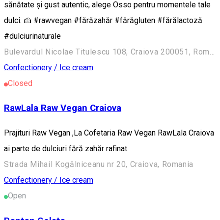
sănătate și gust autentic, alege Osso pentru momentele tale
dulci. 🍰 #rawvegan #fărăzahăr #fărăgluten #fărălactoză
#dulciurinaturale
Bulevardul Nicolae Titulescu 108, Craiova 200051, România
Confectionery / Ice cream
Closed
RawLala Raw Vegan Craiova
Prajituri Raw Vegan ,La Cofetaria Raw Vegan RawLala Craiova
ai parte de dulciuri fără zahăr rafinat.
Strada Mihail Kogălniceanu nr 20, Craiova, Romania
Confectionery / Ice cream
Open