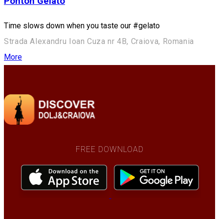
Ponton Gelato
Time slows down when you taste our #gelato
Strada Alexandru Ioan Cuza nr 4B, Craiova, Romania
More
FREE DOWNLOAD