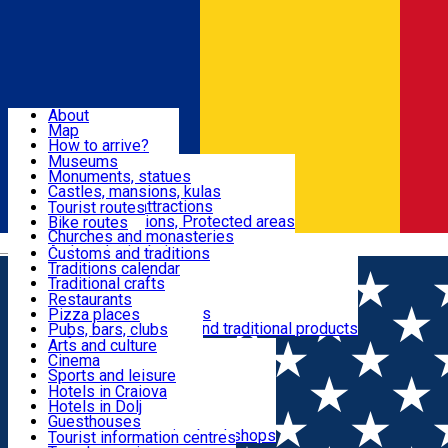
Sign In
Sign Up Free
Dolj & Craiova
About
Map
Attractions
How to arrive?
Recommendations
Museums
Tourist attractions
Monuments, statues
Routes
News
Castles, mansions, kulas
Architectural attractions
Tourist routes
Natural attractions, Protected areas
Bike routes
Customs, Traditions
Churches and monasteries
Română
Archaeological sites
Customs and traditions
Parks and gardens
Traditions calendar
Food & Drinks
Traditional crafts
Traditional cuisine
Restaurants
Wineries and vineyards
Pizza places
Leisure & Fun
Local manufacturers and traditional products
Pubs, bars, clubs
Cafes and teahouses
Arts and culture
Sweets and ice cream
Cinema
Accommodation
Fast-food
Sports and leisure
Horse riding
Hotels in Craiova
Swimming pools
Hotels in Dolj
Useful
Zoo
Guesthouses
Shopping, souvenirs, bookshops
Villas
Tourist information centres