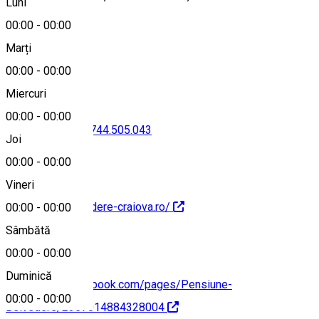
Luni
00:00
-
00:00
Marți
Hartă
00:00
-
00:00
Miercuri
00:00
-
00:00
0351.809.209
•
0744.505.043
Joi
00:00
-
00:00
Vineri
http://www.belvedere-craiova.ro/
00:00
-
00:00
Sâmbătă
00:00
-
00:00
Duminică
https://www.facebook.com/pages/Pensiune-
00:00
-
00:00
Belvedere/2357014884328004