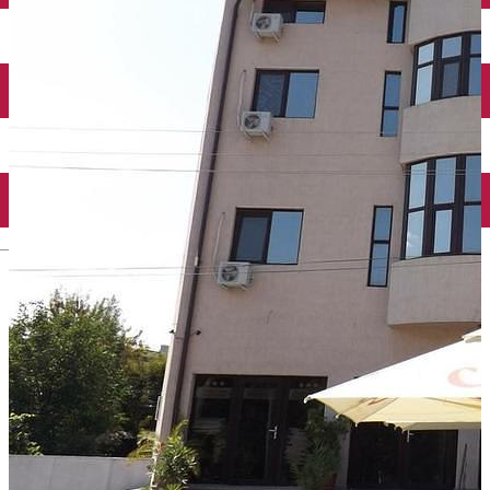
Închirieri auto
Închirieri biciclete
Taxi
Încărcare vehicule electrice
English