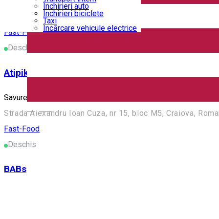
Închirieri auto
Închirieri biciclete
Cu o experienta in domeniu de peste 20 de ani Fast Food Ali Ba
Taxi
Încărcare vehicule electrice
Fast-Food
Deschis
Atipiko
Savurează cele mai delicioase produse fast-food, preparate cu
English
Strada Alexandru Ioan Cuza, nr 15, bloc M5, Craiova, Roma
Fast-Food
Deschis
BABs